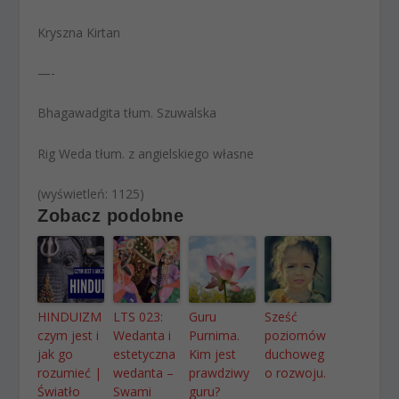
Kryszna Kirtan
—-
Bhagawadgita tłum. Szuwalska
Rig Weda tłum. z angielskiego własne
(wyświetleń: 1125)
Zobacz podobne
HINDUIZM
LTS 023:
Guru
Sześć
czym jest i
Wedanta i
Purnima.
poziomów
jak go
estetyczna
Kim jest
duchoweg
rozumieć |
wedanta –
prawdziwy
o rozwoju.
Światło
Swami
guru?