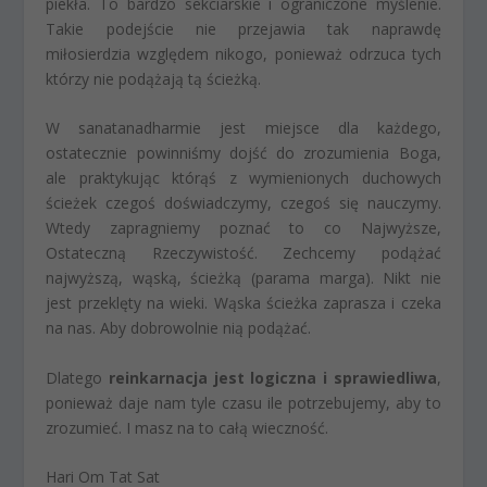
piekła. To bardzo sekciarskie i ograniczone myślenie.
Takie podejście nie przejawia tak naprawdę
miłosierdzia względem nikogo, ponieważ odrzuca tych
którzy nie podążają tą ścieżką.
W sanatanadharmie jest miejsce dla każdego,
ostatecznie powinniśmy dojść do zrozumienia Boga,
ale praktykując którąś z wymienionych duchowych
ścieżek czegoś doświadczymy, czegoś się nauczymy.
Wtedy zapragniemy poznać to co Najwyższe,
Ostateczną Rzeczywistość. Zechcemy podążać
najwyższą, wąską, ścieżką (parama marga). Nikt nie
jest przeklęty na wieki. Wąska ścieżka zaprasza i czeka
na nas. Aby dobrowolnie nią podążać.
Dlatego
reinkarnacja jest logiczna i sprawiedliwa
,
ponieważ daje nam tyle czasu ile potrzebujemy, aby to
zrozumieć. I masz na to całą wieczność.
Hari Om Tat Sat