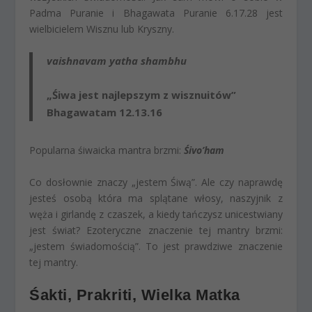
Padma Puranie i Bhagawata Puranie 6.17.28 jest
wielbicielem Wisznu lub Kryszny.
vaishnavam yatha shambhu
„Śiwa jest najlepszym z wisznuitów”
Bhagawatam 12.13.16
Popularna śiwaicka mantra brzmi:
Śivo’ham
Co dosłownie znaczy „jestem Śiwą”. Ale czy naprawdę
jesteś osobą która ma splątane włosy, naszyjnik z
węża i girlandę z czaszek, a kiedy tańczysz unicestwiany
jest świat? Ezoteryczne znaczenie tej mantry brzmi:
„jestem świadomością”. To jest prawdziwe znaczenie
tej mantry.
Śakti, Prakriti, Wielka Matka