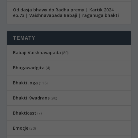
Od dasja bhawy do Radha premy | Kartik 2024
ep.73 | Vaishnavapada Babaji | raganuga bhakti
TEMATY
Babaji Vaishnavapada
(80)
Bhagawadgita
(4)
Bhakti joga
(118)
Bhakti Kwadrans
(90)
Bhakticast
(7)
Emocje
(30)