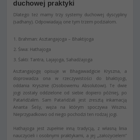
duchowej praktyki
Dlatego też mamy trzy systemy duchowej dyscypliny
(sadhany). Odpowiadają one tym trzem podziałom.
Brahman: Asztangajoga – Bhaktijoga
Śiwa: Hathajoga
Śakti: Tantra, Lajajoga, Sahadźajoga
Asztangajogę opisuje w Bhagawadgicie Kryszna, a
doprowadza ona w rzeczywistości do bhaktijogi,
oddania Krysznie (Osobowemu Absolutowi). Te dwie
jogi zostały oddzielone od siebie dopiero później, po
Patańdźalim. Sam Patańdźali jest zresztą inkarnacją
Ananta Śeśy, węża na którym spoczywa Wisznu.
Nieprzypadkowo od niego pochodzi ten rodzaj jogi.
Hathajoga jest zupełnie inną tradycją, z własną linia
nauczycieli i osobnymi praktykami, a jej „założycielem”