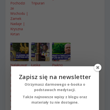
Pochodzi
Tripurari
ze
Wschodu |
Zamek
Nadaje |
Kryszna
Kirtan
Nalakuwar
Łaska
Piękno
a i
Boga |
Wradży w
Zapisz się na newsletter
Manigriwa
Kartik 2024
trakcie
gloryfikują
ep.39 |
jesieni
Otrzymasz darmowego e-booka o
Krysznę |
Vaishnavap
gdzie
podstawach medytacji.
Kartik 2024
ada Babaji
Kryszna
ep.44 |
| raganuga
gra na
Także najnowsze wpisy z blogu oraz
Vaishnavap
bhakti
flecie |
materiały tu nie dostępne.
ada Babaji
Kartik 2024