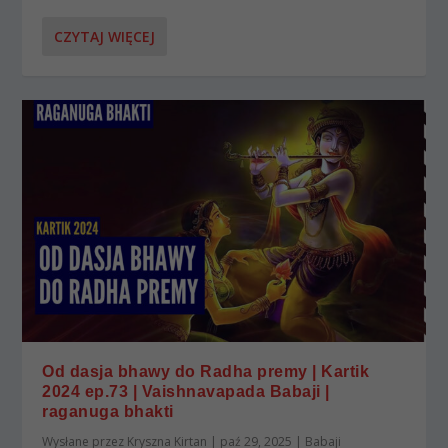
CZYTAJ WIĘCEJ
Od dasja bhawy do Radha premy | Kartik
2024 ep.73 | Vaishnavapada Babaji |
raganuga bhakti
Wysłane przez
Kryszna Kirtan
|
paź 29, 2025
|
Babaji