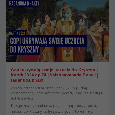
Gopi ukrywają swoje uczucia do Kryszny |
Kartik 2024 ep.74 | Vaishnavapada Babaji |
raganuga bhakti
Wysłane przez
Kryszna Kirtan
|
paź 29, 2025
|
Babaji
Vaishnavapada
,
Bhakti Kwadrans
,
Podcast
,
Raganuga Bhakti
|
0
|
Dziś poznamy madhurya rasę. To najsłodszy rodzaj
miłości do Kryszny. Usłyszysz o gopi, które miały...