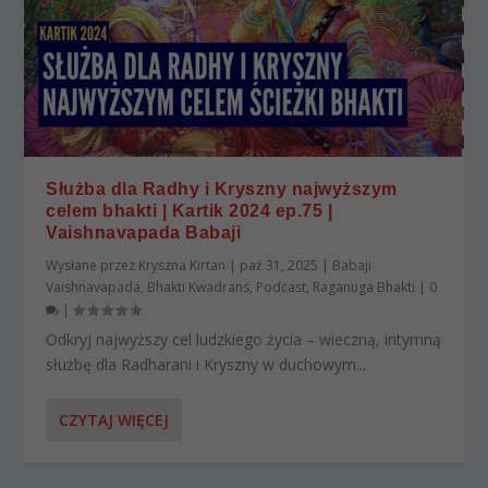
Służba dla Radhy i Kryszny najwyższym
celem bhakti | Kartik 2024 ep.75 |
Vaishnavapada Babaji
Wysłane przez
Kryszna Kirtan
|
paź 31, 2025
|
Babaji
Vaishnavapada
,
Bhakti Kwadrans
,
Podcast
,
Raganuga Bhakti
|
0
|
Odkryj najwyższy cel ludzkiego życia – wieczną, intymną
służbę dla Radharani i Kryszny w duchowym...
CZYTAJ WIĘCEJ