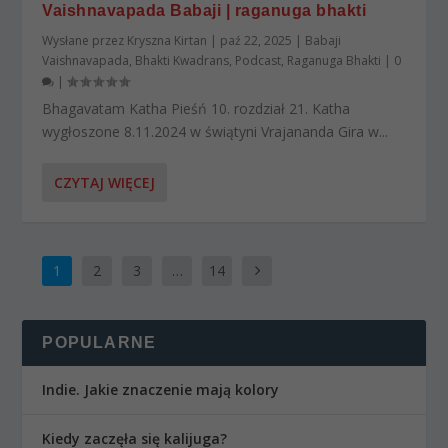
Vaishnavapada Babaji | raganuga bhakti
Wysłane przez
Kryszna Kirtan
|
paź 22, 2025
|
Babaji
Vaishnavapada
,
Bhakti Kwadrans
,
Podcast
,
Raganuga Bhakti
|
0
|
Bhagavatam Katha Pieśń 10. rozdział 21. Katha
wygłoszone 8.11.2024 w świątyni Vrajananda Gira w...
CZYTAJ WIĘCEJ
1
2
3
…
14
POPULARNE
Indie. Jakie znaczenie mają kolory
Kiedy zaczęła się kalijuga?