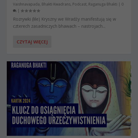
Vaishnavapada
,
Bhakti Kwadrans
,
Podcast
,
Raganuga Bhakti
|
0
|
Rozrywki (lile) Kryszny we Wradźy manifestują się w
czterech zasadniczych bhawach – nastrojach...
CZYTAJ WIĘCEJ