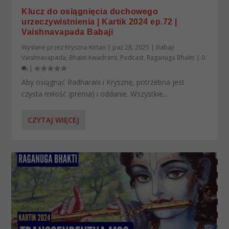
Klucz do osiągnięcia duchowego
urzeczywistnienia | Kartik 2024 ep.72 |
Vaishnavapada Babaji
Wysłane przez
Kryszna Kirtan
|
paź 28, 2025
|
Babaji
Vaishnavapada
,
Bhakti Kwadrans
,
Podcast
,
Raganuga Bhakti
|
0
|
Aby osiągnąć Radharani i Krysznę, potrzebna jest
czysta miłość (prema) i oddanie. Wszystkie...
CZYTAJ WIĘCEJ