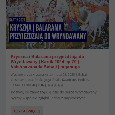
Kryszna i Balarama przyjeżdżają do
Wryndawany | Kartik 2024 ep.70 |
Vaishnavapada Babaji | raganuga
Wysłane przez
Kryszna Kirtan
|
paź 23, 2025
|
Babaji
Vaishnavapada
,
Bhakti joga
,
Bhakti Kwadrans
,
Podcast
,
Raganuga Bhakti
|
0
|
Pozwól, że zaproszę Cię dziś do serca Wryndawany,
byśmy wspólnie zgłębili jedno z najsłodszych...
CZYTAJ WIĘCEJ