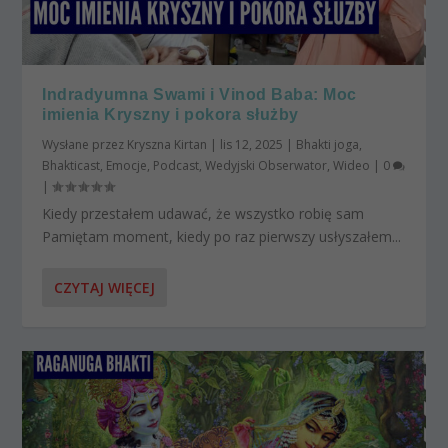
Indradyumna Swami i Vinod Baba: Moc
imienia Kryszny i pokora służby
Wysłane przez
Kryszna Kirtan
|
lis 12, 2025
|
Bhakti joga
,
Bhakticast
,
Emocje
,
Podcast
,
Wedyjski Obserwator
,
Wideo
|
0
|
Kiedy przestałem udawać, że wszystko robię sam
Pamiętam moment, kiedy po raz pierwszy usłyszałem...
CZYTAJ WIĘCEJ