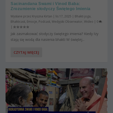
Sacinandana Swami i Vinod Baba:
Zrozumienie słodyczy Świętego Imienia
Wysłane przez
Kryszna Kirtan
|
lis 17, 2025
|
Bhakti joga
,
Bhakticast
,
Emocje
,
Podcast
,
Wedyjski Obserwator
,
Wideo
|
0
|
Jak zasmakować słodyczy świętego imienia? Kiedy łzy
stają się wodą dla nasienia bhakti W świętej...
CZYTAJ WIĘCEJ