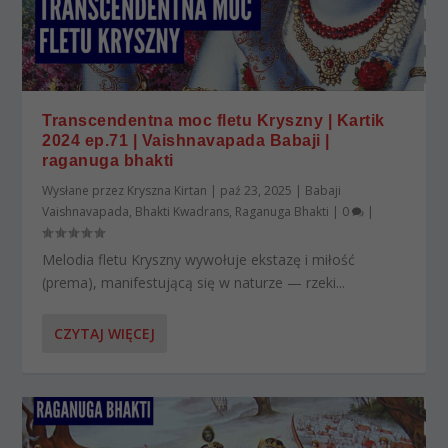
Transcendentna moc fletu Kryszny | Kartik
2024 ep.71 | Vaishnavapada Babaji |
raganuga bhakti
Wysłane przez
Kryszna Kirtan
|
paź 23, 2025
|
Babaji
Vaishnavapada
,
Bhakti Kwadrans
,
Raganuga Bhakti
|
0
|
Melodia fletu Kryszny wywołuje ekstazę i miłość
(prema), manifestującą się w naturze — rzeki...
CZYTAJ WIĘCEJ