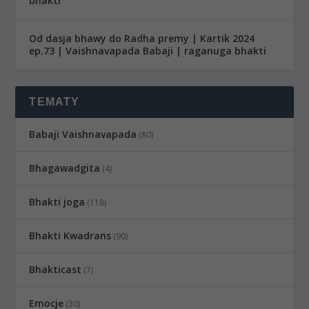
bhakti
Od dasja bhawy do Radha premy | Kartik 2024
ep.73 | Vaishnavapada Babaji | raganuga bhakti
TEMATY
Babaji Vaishnavapada
(80)
Bhagawadgita
(4)
Bhakti joga
(118)
Bhakti Kwadrans
(90)
Bhakticast
(7)
Emocje
(30)