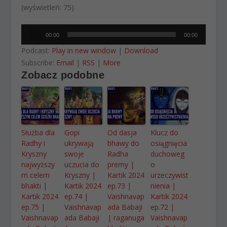
(wyświetleń: 75)
Odtwarzacz
00:00
00:00
plików
Podcast:
Play in new window
|
Download
dźwiękowych
Subscribe:
Email
|
RSS
|
More
Zobacz podobne
Służba dla
Gopi
Od dasja
Klucz do
Radhy i
ukrywają
bhawy do
osiągnięcia
Kryszny
swoje
Radha
duchoweg
najwyższy
uczucia do
premy |
o
m celem
Kryszny |
Kartik 2024
urzeczywist
bhakti |
Kartik 2024
ep.73 |
nienia |
Kartik 2024
ep.74 |
Vaishnavap
Kartik 2024
ep.75 |
Vaishnavap
ada Babaji
ep.72 |
Vaishnavap
ada Babaji
| raganuga
Vaishnavap