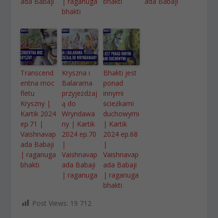
ada Babaji
| raganuga
bhakti
ada Babaji
bhakti
Transcend
Kryszna i
Bhakti jest
entna moc
Balarama
ponad
fletu
przyjeżdżaj
innymi
Kryszny |
ą do
ścieżkami
Kartik 2024
Wryndawa
duchowymi
ep.71 |
ny | Kartik
| Kartik
Vaishnavap
2024 ep.70
2024 ep.68
ada Babaji
|
|
| raganuga
Vaishnavap
Vaishnavap
bhakti
ada Babaji
ada Babaji
| raganuga
| raganuga
bhakti
Post Views:
19 712