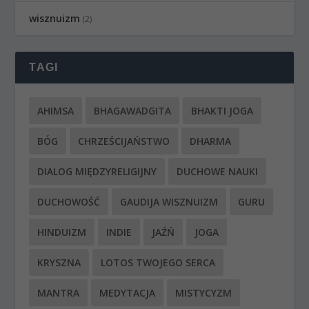
wisznuizm
(2)
TAGI
AHIMSA
BHAGAWADGITA
BHAKTI JOGA
BÓG
CHRZEŚCIJAŃSTWO
DHARMA
DIALOG MIĘDZYRELIGIJNY
DUCHOWE NAUKI
DUCHOWOŚĆ
GAUDIJA WISZNUIZM
GURU
HINDUIZM
INDIE
JAŹŃ
JOGA
KRYSZNA
LOTOS TWOJEGO SERCA
MANTRA
MEDYTACJA
MISTYCYZM