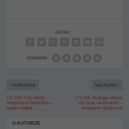
UDZIAŁ:
WSKAŹNIK:
POPRZEDNI
NASTĘPNY
LTS 026: Trzy szkoły
LTS 028: Ekologia, wiejski
medytacji w hinduizmie –
styl życia i duchowość –
Swami Sridhar
Gniewomir Skrzysiński
O AUTORZE