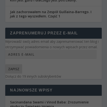
Kim jest guru i dlaczego jest potrzebny.
Jak zachorowałem na Zespół Guillaina-Barrego. I
jak z tego wyszedłem. Część 1
ZAPRENUMERUJ PRZEZ E-MAIL
Wprowadź swój adres email aby zaprenumerować ten blog i
otrzymywać powiadomienia o nowych wpisach przez email.
ZAPISZ
Dołącz do 19 innych subskrybentów
NAJNOWSZE WPISY
Sacinandana Swami i Vinod Baba: Zrozumienie
słodyczy Świętego Imienia