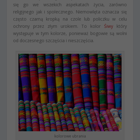
się go we wszekich aspekatach życia, zarówno
religijnego jak i społecznego. Niemowlęta oznacza się
często czarną kropką na czole lub policzku w celu
ochrony przez złym urokiem. To kolor
Śiwy
który
występuje w tym kolorze, ponieważ bogowie są wolni
od doczesnego szczęścia i nieszczęścia.
kolorowe ubrania