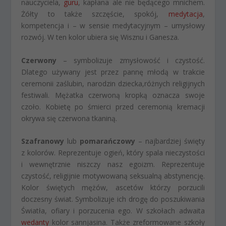
nauczyciela,
guru
, kapłana ale nie będącego mnichem.
Żółty to także szczęście, spokój,
medytacja
,
kompetencja i – w sensie medytacyjnym – umysłowy
rozwój. W ten kolor ubiera się Wisznu i Ganesza.
Czerwony
– symbolizuje zmysłowość i czystość.
Dlatego używany jest przez pannę młodą w trakcie
ceremonii zaślubin, narodzin dziecka,różnych religijnych
festiwali. Mężatka czerwoną kropką oznacza swoje
czoło. Kobietę po śmierci przed ceremonią kremacji
okrywa się czerwona tkaniną.
Szafranowy
lub
pomarańczowy
– najbardziej święty
z kolorów. Reprezentuje ogień, który spala nieczystości
i wewnętrznie niszczy nasz egoizm. Reprezentuje
czystość, religijnie motywowaną seksualną abstynencję.
Kolor świętych mężów, ascetów którzy porzucili
doczesny świat. Symbolizuje ich drogę do poszukiwania
Światła, ofiary i porzucenia ego. W szkołach adwaita
wedanty
kolor sannjasina. Także zreformowane szkoły