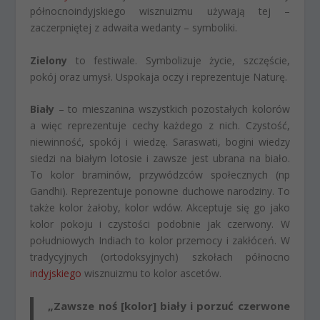
północnoindyjskiego wisznuizmu używają tej –
zaczerpniętej z adwaita wedanty – symboliki.
Zielony
to festiwale. Symbolizuje życie, szczęście,
pokój oraz umysł. Uspokaja oczy i reprezentuje Naturę.
Biały
– to mieszanina wszystkich pozostałych kolorów
a więc reprezentuje cechy każdego z nich. Czystość,
niewinność, spokój i wiedzę. Saraswati, bogini wiedzy
siedzi na białym lotosie i zawsze jest ubrana na biało.
To kolor braminów, przywódzców społecznych (np
Gandhi). Reprezentuje ponowne duchowe narodziny. To
także kolor żałoby, kolor wdów. Akceptuje się go jako
kolor pokoju i czystości podobnie jak czerwony. W
południowych Indiach to kolor przemocy i zakłóceń. W
tradycyjnych (ortodoksyjnych) szkołach północno
indyjskiego
wisznuizmu to kolor ascetów.
„Zawsze noś [kolor] biały i porzuć czerwone