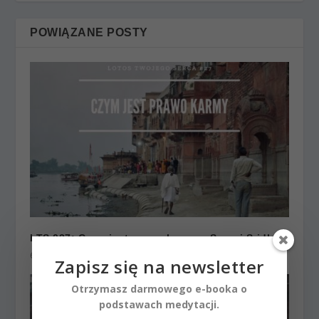
POWIĄZANE POSTY
LTS 027: Czym jest prawo karmy – Swami Sridhar
6 maja 2020
Zapisz się na newsletter
Otrzymasz darmowego e-booka o
podstawach medytacji.