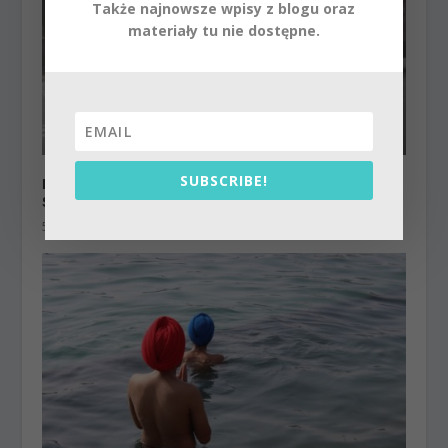
Także najnowsze wpisy z blogu oraz
materiały tu nie dostępne.
SUBSCRIBE!
LTS 013: Duchowość Indii w Polsce rozmowa ze
Swamim Sridharem
5 grudnia 2017