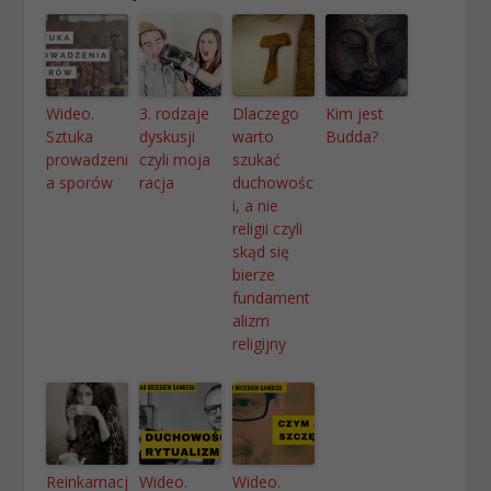
Wideo.
3. rodzaje
Dlaczego
Kim jest
Sztuka
dyskusji
warto
Budda?
prowadzeni
czyli moja
szukać
a sporów
racja
duchowośc
i, a nie
religii czyli
skąd się
bierze
fundament
alizm
religijny
Reinkarnacj
Wideo.
Wideo.