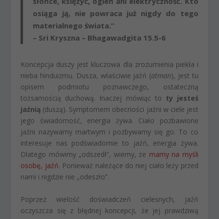
słońce, księżyc, ogień ani elektryczność. Kto
osiąga ją, nie powraca już nigdy do tego
materialnego świata.”
– Sri Kryszna – Bhagawadgita 15.5-6
Koncepcja duszy jest kluczowa dla zrozumienia piekła i
nieba hinduizmu. Dusza, właściwie jaźń (
atman
), jest tu
opisem podmiotu poznawczego, ostateczną
tożsamością duchową. Inaczej mówiąc to
ty jesteś
jaźnią
(duszą). Symptomem obecności jaźni w ciele jest
jego świadomość, energia żywa. Ciało pozbawione
jaźni nazywamy martwym i pozbywamy się go. To co
interesuje nas podświadomie to jaźń, energia żywa.
Dlatego mówimy „odszedł”, wiemy, że
mamy na myśli
osobę, jaźń
. Ponieważ należące do niej ciało leży przed
nami i nigdzie nie „odeszło”.
Poprzez wielość doświadczeń cielesnych, jaźń
oczyszcza się z błędnej koncepcji, że jej prawdziwą