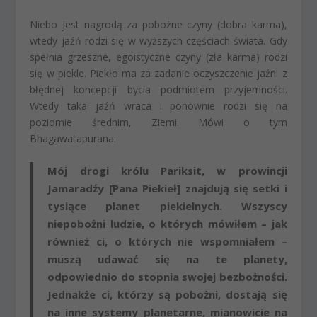
Niebo jest nagrodą za pobożne czyny (dobra karma),
wtedy jaźń rodzi się w wyższych częściach świata. Gdy
spełnia grzeszne, egoistyczne czyny (zła karma) rodzi
się w piekle. Piekło ma za zadanie oczyszczenie jaźni z
błędnej koncepcji bycia podmiotem przyjemności.
Wtedy taka jaźń wraca i ponownie rodzi się na
poziomie średnim, Ziemi. Mówi o tym
Bhagawatapurana:
Mój drogi królu Pariksit, w prowincji
Jamaradźy [Pana Piekieł] znajdują się setki i
tysiące planet piekielnych. Wszyscy
niepobożni ludzie, o których mówiłem – jak
również ci, o których nie wspomniałem –
muszą udawać się na te planety,
odpowiednio do stopnia swojej bezbożności.
Jednakże ci, którzy są pobożni, dostają się
na inne systemy planetarne, mianowicie na