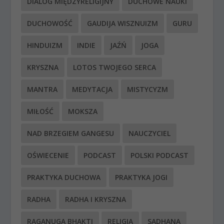
DIALOG MIĘDZYRELIGIJNY
DUCHOWE NAUKI
DUCHOWOŚĆ
GAUDIJA WISZNUIZM
GURU
HINDUIZM
INDIE
JAŹŃ
JOGA
KRYSZNA
LOTOS TWOJEGO SERCA
MANTRA
MEDYTACJA
MISTYCYZM
MIŁOŚĆ
MOKSZA
NAD BRZEGIEM GANGESU
NAUCZYCIEL
OŚWIECENIE
PODCAST
POLSKI PODCAST
PRAKTYKA DUCHOWA
PRAKTYKA JOGI
RADHA
RADHA I KRYSZNA
RAGANUGA BHAKTI
RELIGIA
SADHANA