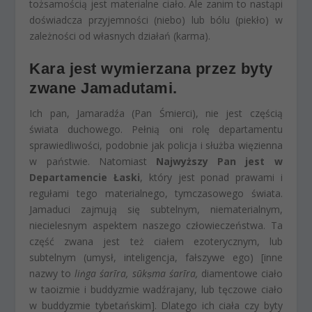
tożsamością jest materialne ciało. Ale zanim to nastąpi
doświadcza przyjemności (niebo) lub bólu (piekło) w
zależności od własnych działań (karma).
Kara jest wymierzana przez byty
zwane Jamadutami.
Ich pan, Jamaradźa (Pan Śmierci), nie jest częścią
świata duchowego. Pełnią oni rolę departamentu
sprawiedliwości, podobnie jak policja i służba więzienna
w państwie. Natomiast
Najwyższy Pan jest w
Departamencie Łaski
, który jest ponad prawami i
regułami tego materialnego, tymczasowego świata.
Jamaduci zajmują się subtelnym, niematerialnym,
niecielesnym aspektem naszego człowieczeństwa. Ta
część zwana jest też ciałem ezoterycznym, lub
subtelnym (umysł, inteligencja, fałszywe ego) [inne
nazwy to
liṅga śarīra, sūkṣma śarīra,
diamentowe ciało
w taoizmie i buddyzmie wadźrajany, lub tęczowe ciało
w buddyzmie tybetańskim]. Dlatego ich ciała czy byty