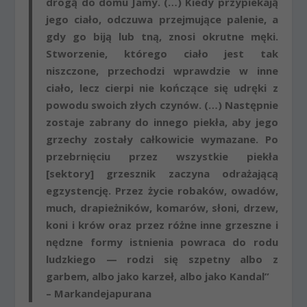
drogą do domu Jamy. (…) Kiedy przypiekają
jego ciało, odczuwa przejmujące palenie, a
gdy go biją lub tną, znosi okrutne męki.
Stworzenie, którego ciało jest tak
niszczone, przechodzi wprawdzie w inne
ciało, lecz cierpi nie kończące się udręki z
powodu swoich złych czynów. (…) Następnie
zostaje zabrany do innego piekła,
aby jego
grzechy zostały całkowicie wymazane
. Po
przebrnięciu przez wszystkie piekła
[sektory] grzesznik zaczyna odrażającą
egzystencję.
Przez życie robaków, owadów,
much, drapieżników, komarów, słoni, drzew,
koni i krów oraz przez różne inne grzeszne i
nędzne formy istnienia powraca do rodu
ludzkiego
— rodzi się szpetny albo z
garbem, albo jako karzeł, albo jako Kandal”
– Markandejapurana