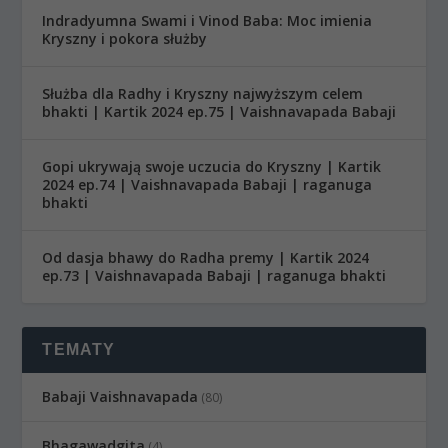
Indradyumna Swami i Vinod Baba: Moc imienia
Kryszny i pokora służby
Służba dla Radhy i Kryszny najwyższym celem
bhakti | Kartik 2024 ep.75 | Vaishnavapada Babaji
Gopi ukrywają swoje uczucia do Kryszny | Kartik
2024 ep.74 | Vaishnavapada Babaji | raganuga
bhakti
Od dasja bhawy do Radha premy | Kartik 2024
ep.73 | Vaishnavapada Babaji | raganuga bhakti
TEMATY
Babaji Vaishnavapada
(80)
Bhagawadgita
(4)