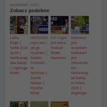
(wyświetleń: 2331)
Zobacz podobne
Łaska
HINDUIZM
015. Czym
Balarama
Boga |
czym jest i
jest wiara.
jest
Kartik 2024
jak go
Podcast
wszystkim
ep.39 |
rozumieć |
Bhakti
Radharani
Vaishnavap
Światło
Kwadrans
jest
ada Babaji
Pochodzi
miłosierdzi
| raganuga
ze
em –
bhakti
Wschodu |
Vaishnavap
Zamek
ad Babaji
Nadaje |
w Polsce
Kryszna
2023 |
Kirtan
Raganuga