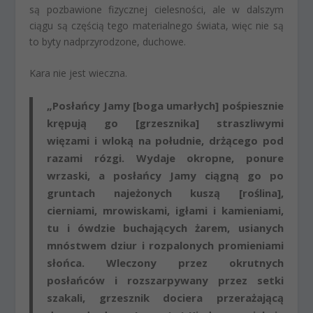
są pozbawione fizycznej cielesności, ale w dalszym
ciągu są częścią tego materialnego świata, więc nie są
to byty nadprzyrodzone, duchowe.
Kara nie jest wieczna.
„Posłańcy Jamy [boga umarłych] pośpiesznie
krępują go [grzesznika] straszliwymi
więzami i wloką na południe, drżącego pod
razami rózgi. Wydaje okropne, ponure
wrzaski, a posłańcy Jamy ciągną go po
gruntach najeżonych kuszą [roślina],
cierniami, mrowiskami, igłami i kamieniami,
tu i ówdzie buchających żarem, usianych
mnóstwem dziur i rozpalonych promieniami
słońca. Wleczony przez okrutnych
posłańców i rozszarpywany przez setki
szakali, grzesznik dociera przerażającą