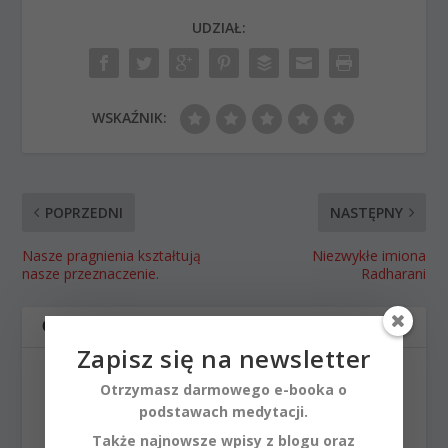
UDZIAŁ:
WSKAŹNIK:
POPRZEDNI
NASTĘPNY
Nasze pragnienia kształtują
Niezwykłe imiona
nasze przeznaczenie.
Radharani
O AUTORZE
Zapisz się na newsletter
Otrzymasz darmowego e-booka o
podstawach medytacji.
Także najnowsze wpisy z blogu oraz