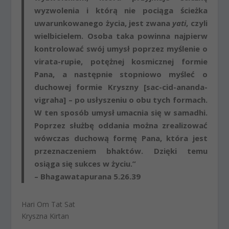
wyzwolenia i którą nie pociąga ścieżka
uwarunkowanego życia, jest zwana
yati
, czyli
wielbicielem. Osoba taka powinna najpierw
kontrolować swój umysł poprzez myślenie o
virata-rupie, potężnej kosmicznej formie
Pana, a następnie stopniowo myśleć o
duchowej formie Kryszny [sac-cid-ananda-
vigraha] – po usłyszeniu o obu tych formach.
W ten sposób umysł umacnia się w samadhi.
Poprzez służbę oddania można zrealizować
wówczas duchową formę Pana, która jest
przeznaczeniem bhaktów. Dzięki temu
osiąga się sukces w życiu
.”
– Bhagawatapurana 5.26.39
Hari Om Tat Sat
Kryszna Kirtan