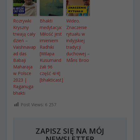
Rozrywki
Bhakti
Wideo.
Kryszny
medytacja:
Znaczenie
trwają cały
Miłość jest
rytuału w
dzień –
imieniem
indyjskiej
Vaishnavap
Radhiki
tradycji
ad das
[Wilapa
duchowej –
Babaji
Kusumand
Måns Broo
Maharaja
źali 96
w Polsce
część 4/4]
2023 |
[bhakticast]
Raganuga
bhakti
Post Views:
6 257
ZAPISZ SIĘ NA MÓJ
NEWSLETTER