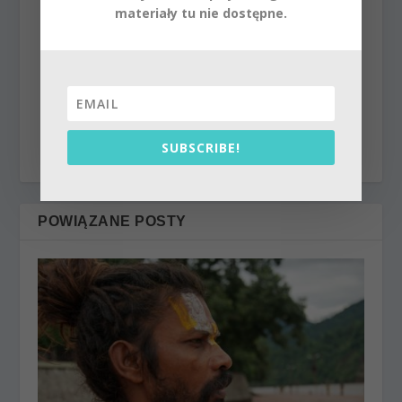
materiały tu nie dostępne.
Kryszna Kirtan
jogin, nauczyciel medytacji, wydawca, podróżnik,
przedsiębiorca, aktywista. Urodzony w 1972.
Zainteresowanie filozofią Wschodu kultywuje od 1987
roku. Praktykuje w tradycji bhakti.
SUBSCRIBE!
POWIĄZANE POSTY