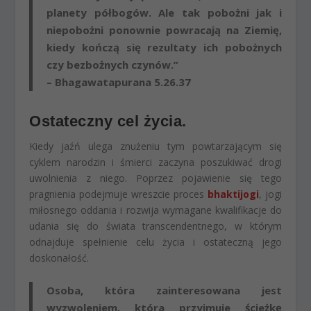
planety półbogów. Ale
tak pobożni jak i
niepobożni ponownie powracają na Ziemię,
kiedy kończą się rezultaty ich pobożnych
czy bezbożnych czynów
.”
– Bhagawatapurana 5.26.37
Ostateczny cel życia.
Kiedy jaźń ulega znużeniu tym powtarzającym się
cyklem narodzin i śmierci zaczyna poszukiwać drogi
uwolnienia z niego. Poprzez pojawienie się tego
pragnienia podejmuje wreszcie proces
bhaktijogi
, jogi
miłosnego oddania i rozwija wymagane kwalifikacje do
udania się do świata transcendentnego, w którym
odnajduje spełnienie celu życia i ostateczną jego
doskonałość.
Osoba, która zainteresowana jest
wyzwoleniem
, która przyjmuje ścieżkę