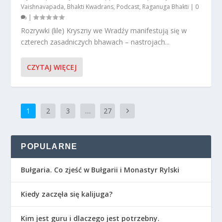
Vaishnavapada
,
Bhakti Kwadrans
,
Podcast
,
Raganuga Bhakti
|
0
|
Rozrywki (lile) Kryszny we Wradźy manifestują się w
czterech zasadniczych bhawach – nastrojach...
CZYTAJ WIĘCEJ
1
2
3
…
27
POPULARNE
Bułgaria. Co zjeść w Bułgarii i Monastyr Rylski
Kiedy zaczęła się kalijuga?
Kim jest guru i dlaczego jest potrzebny.