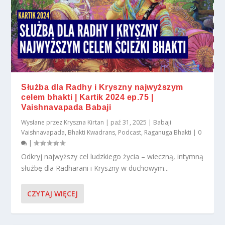
Służba dla Radhy i Kryszny najwyższym
celem bhakti | Kartik 2024 ep.75 |
Vaishnavapada Babaji
Wysłane przez
Kryszna Kirtan
|
paź 31, 2025
|
Babaji
Vaishnavapada
,
Bhakti Kwadrans
,
Podcast
,
Raganuga Bhakti
|
0
|
Odkryj najwyższy cel ludzkiego życia – wieczną, intymną
służbę dla Radharani i Kryszny w duchowym...
CZYTAJ WIĘCEJ