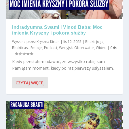
Indradyumna Swami i Vinod Baba: Moc
imienia Kryszny i pokora służby
Wysłane przez
Kryszna Kirtan
|
lis 12, 2025
|
Bhakti joga
,
Bhakticast
,
Emocje
,
Podcast
,
Wedyjski Obserwator
,
Wideo
|
0
|
Kiedy przestałem udawać, że wszystko robię sam
Pamiętam moment, kiedy po raz pierwszy usłyszałem...
CZYTAJ WIĘCEJ