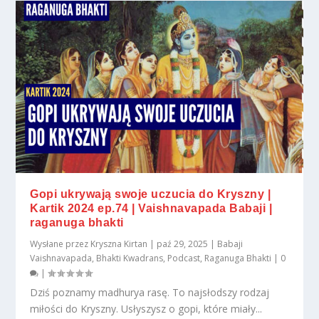
Gopi ukrywają swoje uczucia do Kryszny |
Kartik 2024 ep.74 | Vaishnavapada Babaji |
raganuga bhakti
Wysłane przez
Kryszna Kirtan
|
paź 29, 2025
|
Babaji
Vaishnavapada
,
Bhakti Kwadrans
,
Podcast
,
Raganuga Bhakti
|
0
|
Dziś poznamy madhurya rasę. To najsłodszy rodzaj
miłości do Kryszny. Usłyszysz o gopi, które miały...