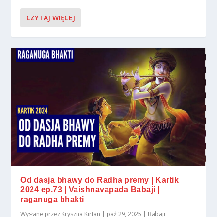
CZYTAJ WIĘCEJ
Od dasja bhawy do Radha premy | Kartik
2024 ep.73 | Vaishnavapada Babaji |
raganuga bhakti
Wysłane przez
Kryszna Kirtan
|
paź 29, 2025
|
Babaji