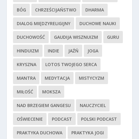
BÓG
CHRZEŚCIJAŃSTWO
DHARMA
DIALOG MIĘDZYRELIGIJNY
DUCHOWE NAUKI
DUCHOWOŚĆ
GAUDIJA WISZNUIZM
GURU
HINDUIZM
INDIE
JAŹŃ
JOGA
KRYSZNA
LOTOS TWOJEGO SERCA
MANTRA
MEDYTACJA
MISTYCYZM
MIŁOŚĆ
MOKSZA
NAD BRZEGIEM GANGESU
NAUCZYCIEL
OŚWIECENIE
PODCAST
POLSKI PODCAST
PRAKTYKA DUCHOWA
PRAKTYKA JOGI