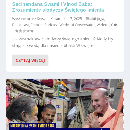
Sacinandana Swami i Vinod Baba:
Zrozumienie słodyczy Świętego Imienia
Wysłane przez
Kryszna Kirtan
|
lis 17, 2025
|
Bhakti joga
,
Bhakticast
,
Emocje
,
Podcast
,
Wedyjski Obserwator
,
Wideo
|
0
|
Jak zasmakować słodyczy świętego imienia? Kiedy łzy
stają się wodą dla nasienia bhakti W świętej...
CZYTAJ WIĘCEJ