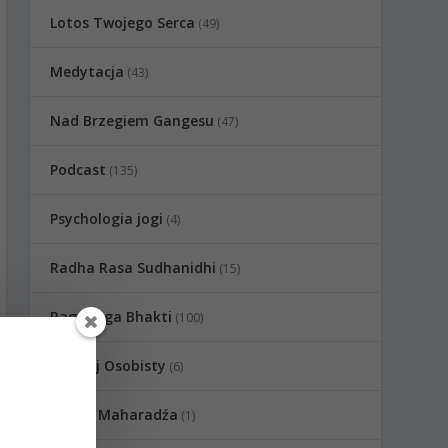
Lotos Twojego Serca
(49)
Medytacja
(43)
Nad Brzegiem Gangesu
(47)
Podcast
(135)
Psychologia jogi
(4)
Radha Rasa Sudhanidhi
(15)
Raganuga Bhakti
(100)
Rozwój Osobisty
(6)
Sadhu Maharadźa
(1)