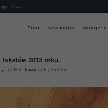
o. I jak z t...
Start
Newsletter
Kategorie
h tekstów 2015 roku.
|
gru 30, 2015
|
Emocje
|
0
|