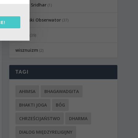
Swami Sridhar
(1)
Wedyjski Obserwator
(37)
E!
Wideo
(39)
wisznuizm
(2)
TAGI
AHIMSA
BHAGAWADGITA
BHAKTI JOGA
BÓG
CHRZEŚCIJAŃSTWO
DHARMA
DIALOG MIĘDZYRELIGIJNY