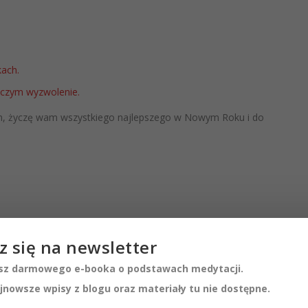
kach.
A czym wyzwolenie.
m, życzę wam wszystkiego najlepszego w Nowym Roku i do
z się na newsletter
z darmowego e-booka o podstawach medytacji.
jnowsze wpisy z blogu oraz materiały tu nie dostępne.