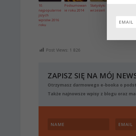
10.
Podsumowan
Statystyki
Podsumowa
najpopularnie
ie roku 2014
wrzesień
ie miesiąca
jszych
sierpnia 201
wpisów 2016
na blogu
roku
Post Views:
1 826
ZAPISZ SIĘ NA MÓJ NEW
Otrzymasz darmowego e-booka o podst
Także najnowsze wpisy z blogu oraz mat