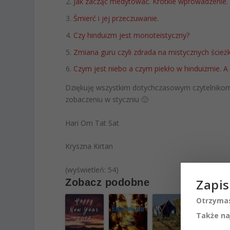
Jak zacząć medytować. Krótkie wprowadzenie.
Śmierć i jej przeczuwanie.
Czy hinduizm jest monoteistyczny?
Zmiana guru czyli zdrada na mistycznych ścież
Czym jest niebo a czym piekło w hinduizmie. 
Dziękuję wszystkim dotychczasowym czytelniko
zobaczeniu w styczniu 🙂
Hari Om Tat Sat
Kryszna Kirtan
(wyświetleń: 54)
Zapis
Zobacz podobne
Otrzymas
Także na