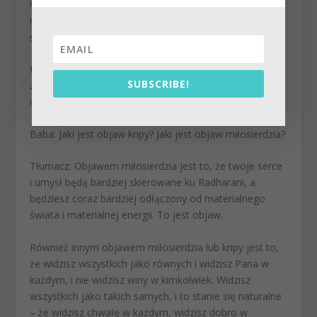
Vrindavan wykonuje tak wiele bhajanu i płacze o
miłosierdzie Radharani, pozostawia dobre wrażenie w
sercu tego sadhu.
Modlę się tylko do ciebie, abyś pomógł mi, biednej,
SUBSCRIBE!
zabłoconej, nieczystej rybie, zobaczyć – “Ach, oto jest
ocean! Oto jest ocean rasy!”
Baba:
Jaki jest objaw kripy? Jaki jest objaw miłosierdzia?
Tłumacz:
Objawem miłosierdzia jest to, że twoje serce
i umysł będą bardziej skierowane ku Radharani, a
będziesz coraz bardziej odłączony od materialnego
świata i materialnej energii. To jest objaw.
Również innym objawem miłosierdzia lub kripy jest to,
że widzisz wszystkich jako równych i widzisz Pana w
każdym, i nie widzisz winy w kimkolwiek. Widzisz
wszystkich jako takich samych, i to stanie się naturalne
– że widzisz chwałę w każdym, widzisz dobro w