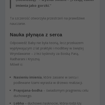
imienia jako gorzki.”
Ta szczerość otworzyła przestrzeń na prawdziwe
nauczanie.
Nauka płynąca z serca
Odpowiedź Baby nie była teorią, lecz przekazem
wypływającym z lat praktyki i modlitwy w świętej
Wryndawanie – z łez tęsknoty za Boską Parą,
Radharani i Kryszną.
Mówił o:
Nasieniu imienia
, które zasiane w sercu i
podlewane łzami wyrasta w drzewo realizacji.
Prayojana-bodha
– świadomym pragnieniu celu
duchowego.
Lobha
– duchowej tęsknocie, która rodzi łzy.