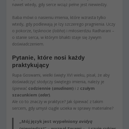
nawet wtedy, gdy serce wciąż pełne jest niewiedzy.
Baba mówi o nasieniu imienia, które wzrasta tylko
wtedy, gdy podlewają je łzy szczerego pragnienia. Uczy
o pokorze, tęsknocie (
lobha
) i miłosierdziu Radharani –
o stanie serca, w którym bhakti staje się żywym
doświadczeniem.
Pytanie, które nosi każdy
praktykujący
Rupa Goswami, wielki święty XVI wieku, pisał, że aby
doświadczyć słodyczy świętego imienia, należy je
śpiewać
codziennie (
anudinam
)
i z
czułym
szacunkiem (
adar
)
.
Ale co to znaczy w praktyce? Jak śpiewać z takim
sercem, gdy umysł ciągle ucieka w sprawy materialne?
„Mój język jest wypełniony
avidyą
(niewiedzą)” – wyznał Swami – „i czuję cukier