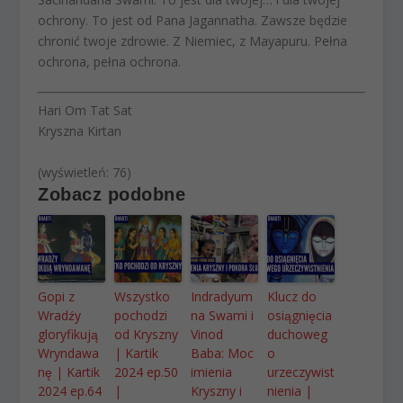
ochrony. To jest od Pana Jagannatha. Zawsze będzie
chronić twoje zdrowie. Z Niemiec, z Mayapuru. Pełna
ochrona, pełna ochrona.
Hari Om Tat Sat
Kryszna Kirtan
(wyświetleń: 76)
Zobacz podobne
Gopi z
Wszystko
Indradyum
Klucz do
Wradźy
pochodzi
na Swami i
osiągnięcia
gloryfikują
od Kryszny
Vinod
duchoweg
Wryndawa
| Kartik
Baba: Moc
o
nę | Kartik
2024 ep.50
imienia
urzeczywist
2024 ep.64
|
Kryszny i
nienia |