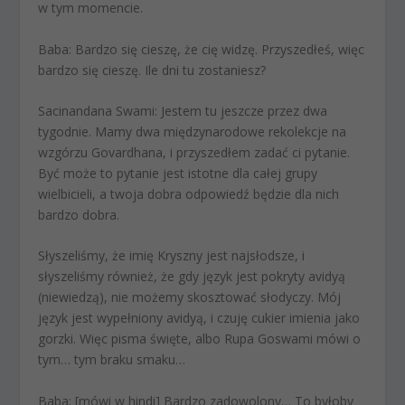
w tym momencie.
Baba:
Bardzo się cieszę, że cię widzę. Przyszedłeś, więc
bardzo się cieszę. Ile dni tu zostaniesz?
Sacinandana Swami:
Jestem tu jeszcze przez dwa
tygodnie. Mamy dwa międzynarodowe rekolekcje na
wzgórzu Govardhana, i przyszedłem zadać ci pytanie.
Być może to pytanie jest istotne dla całej grupy
wielbicieli, a twoja dobra odpowiedź będzie dla nich
bardzo dobra.
Słyszeliśmy, że imię Kryszny jest najsłodsze, i
słyszeliśmy również, że gdy język jest pokryty avidyą
(niewiedzą), nie możemy skosztować słodyczy. Mój
język jest wypełniony avidyą, i czuję cukier imienia jako
gorzki. Więc pisma święte, albo Rupa Goswami mówi o
tym… tym braku smaku…
Baba:
[mówi w hindi] Bardzo zadowolony… To byłoby