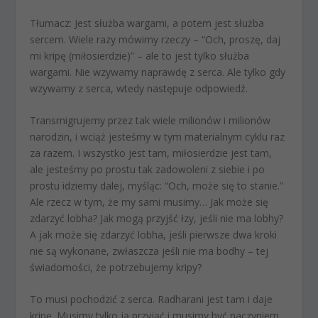
Tłumacz:
Jest służba wargami, a potem jest służba
sercem. Wiele razy mówimy rzeczy – “Och, proszę, daj
mi kripę (miłosierdzie)” – ale to jest tylko służba
wargami. Nie wzywamy naprawdę z serca. Ale tylko gdy
wzywamy z serca, wtedy następuje odpowiedź.
Transmigrujemy przez tak wiele milionów i milionów
narodzin, i wciąż jesteśmy w tym materialnym cyklu raz
za razem. I wszystko jest tam, miłosierdzie jest tam,
ale jesteśmy po prostu tak zadowoleni z siebie i po
prostu idziemy dalej, myśląc: “Och, może się to stanie.”
Ale rzecz w tym, że my sami musimy… Jak może się
zdarzyć lobha? Jak mogą przyjść łzy, jeśli nie ma lobhy?
A jak może się zdarzyć lobha, jeśli pierwsze dwa kroki
nie są wykonane, zwłaszcza jeśli nie ma bodhy – tej
świadomości, że potrzebujemy kripy?
To musi pochodzić z serca. Radharani jest tam i daje
kripę. Musimy tylko ją przyjąć i musimy być naczyniem,