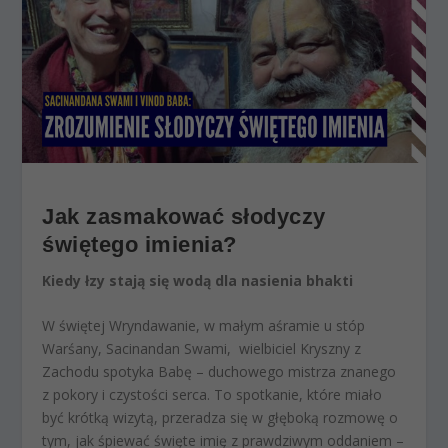
Jak zasmakować słodyczy
świętego imienia?
Kiedy łzy stają się wodą dla nasienia bhakti
W świętej Wryndawanie, w małym aśramie u stóp
Warśany, Sacinandan Swami, wielbiciel Kryszny z
Zachodu spotyka Babę – duchowego mistrza znanego
z pokory i czystości serca. To spotkanie, które miało
być krótką wizytą, przeradza się w głęboką rozmowę o
tym, jak śpiewać święte imię z prawdziwym oddaniem –