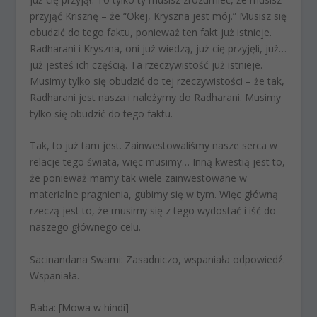
przyjąć Krisznę – że “Okej, Kryszna jest mój.” Musisz się
obudzić do tego faktu, ponieważ ten fakt już istnieje.
Radharani i Kryszna, oni już wiedzą, już cię przyjęli, już…
już jesteś ich częścią. Ta rzeczywistość już istnieje.
Musimy tylko się obudzić do tej rzeczywistości – że tak,
Radharani jest nasza i należymy do Radharani. Musimy
tylko się obudzić do tego faktu.
Tak, to już tam jest. Zainwestowaliśmy nasze serca w
relacje tego świata, więc musimy… Inną kwestią jest to,
że ponieważ mamy tak wiele zainwestowane w
materialne pragnienia, gubimy się w tym. Więc główną
rzeczą jest to, że musimy się z tego wydostać i iść do
naszego głównego celu.
Sacinandana Swami:
Zasadniczo, wspaniała odpowiedź.
Wspaniała.
Baba:
[Mowa w hindi]