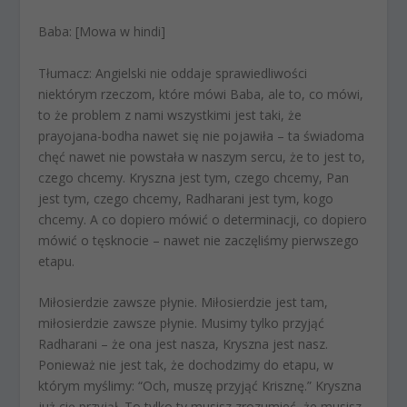
Baba:
[Mowa w hindi]
Tłumacz:
Angielski nie oddaje sprawiedliwości
niektórym rzeczom, które mówi Baba, ale to, co mówi,
to że problem z nami wszystkimi jest taki, że
prayojana-bodha nawet się nie pojawiła – ta świadoma
chęć nawet nie powstała w naszym sercu, że to jest to,
czego chcemy. Kryszna jest tym, czego chcemy, Pan
jest tym, czego chcemy, Radharani jest tym, kogo
chcemy. A co dopiero mówić o determinacji, co dopiero
mówić o tęsknocie – nawet nie zaczęliśmy pierwszego
etapu.
Miłosierdzie zawsze płynie. Miłosierdzie jest tam,
miłosierdzie zawsze płynie. Musimy tylko przyjąć
Radharani – że ona jest nasza, Kryszna jest nasz.
Ponieważ nie jest tak, że dochodzimy do etapu, w
którym myślimy: “Och, muszę przyjąć Krisznę.” Kryszna
już cię przyjął. To tylko ty musisz zrozumieć, że musisz