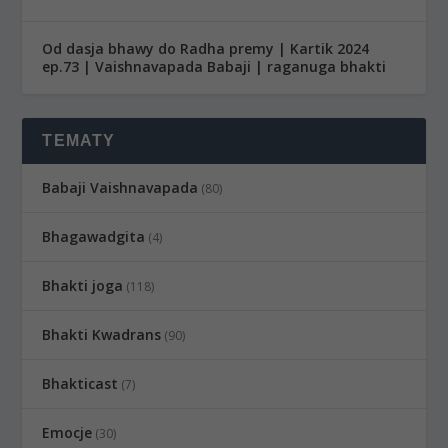
Od dasja bhawy do Radha premy | Kartik 2024
ep.73 | Vaishnavapada Babaji | raganuga bhakti
TEMATY
Babaji Vaishnavapada
(80)
Bhagawadgita
(4)
Bhakti joga
(118)
Bhakti Kwadrans
(90)
Bhakticast
(7)
Emocje
(30)