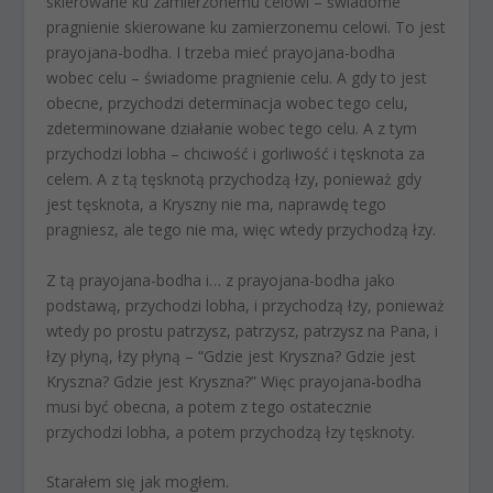
skierowane ku zamierzonemu celowi – świadome
pragnienie skierowane ku zamierzonemu celowi. To jest
prayojana-bodha. I trzeba mieć prayojana-bodha
wobec celu – świadome pragnienie celu. A gdy to jest
obecne, przychodzi determinacja wobec tego celu,
zdeterminowane działanie wobec tego celu. A z tym
przychodzi lobha – chciwość i gorliwość i tęsknota za
celem. A z tą tęsknotą przychodzą łzy, ponieważ gdy
jest tęsknota, a Kryszny nie ma, naprawdę tego
pragniesz, ale tego nie ma, więc wtedy przychodzą łzy.
Z tą prayojana-bodha i… z prayojana-bodha jako
podstawą, przychodzi lobha, i przychodzą łzy, ponieważ
wtedy po prostu patrzysz, patrzysz, patrzysz na Pana, i
łzy płyną, łzy płyną – “Gdzie jest Kryszna? Gdzie jest
Kryszna? Gdzie jest Kryszna?” Więc prayojana-bodha
musi być obecna, a potem z tego ostatecznie
przychodzi lobha, a potem przychodzą łzy tęsknoty.
Starałem się jak mogłem.