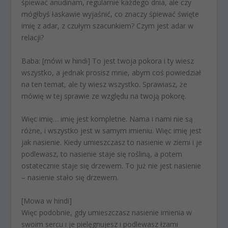
śpiewać anudinam, regularnie każdego dnia, ale czy
mógłbyś łaskawie wyjaśnić, co znaczy śpiewać święte
imię z adar, z czułym szacunkiem? Czym jest adar w
relacji?
Baba:
[mówi w hindi] To jest twoja pokora i ty wiesz
wszystko, a jednak prosisz mnie, abym coś powiedział
na ten temat, ale ty wiesz wszystko. Sprawiasz, że
mówię w tej sprawie ze względu na twoją pokorę.
Więc imię… imię jest kompletne. Nama i nami nie są
różne, i wszystko jest w samym imieniu. Więc imię jest
jak nasienie. Kiedy umieszczasz to nasienie w ziemi i je
podlewasz, to nasienie staje się rośliną, a potem
ostatecznie staje się drzewem. To już nie jest nasienie
– nasienie stało się drzewem.
[Mowa w hindi]
Więc podobnie, gdy umieszczasz nasienie imienia w
swoim sercu i je pielęgnujesz i podlewasz łzami