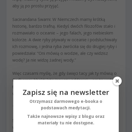
aby ją po prostu przyjąć.
Sacinandana Swami:
W Niemczech mamy krótką
historię, bardzo trafną. Kiedyś dwóch filozofów stało i
rozmawiało o oceanie – jego falach, jego niebieskim
kolorze. A dwie ryby pływały w oceanie i podsłuchiwały
ich rozmowę, i jedna ryba zwróciła się do drugiej ryby i
powiedziała: “Oni mówią o wodzie, ale czy widzisz
wodę? Ja nie widzę żadnej wody.”
Więc czasami myślę, że gdy święci tacy jak ty mówią o
Radharani, bhakti-lata (pnączu oddania)… oni to widzą
tak, jak filozofowie widzą ocean, ale ryby tego nie
Zapisz się na newsletter
widzą.
Otrzymasz darmowego e-booka o
Tłumacz:
Tak, więc…
podstawach medytacji.
Także najnowsze wpisy z blogu oraz
Sacinandana Swami:
Ale bycie w towarzystwie
materiały tu nie dostępne.
wielbicieli, jak wielbiciel taki jak ty, który tutaj w