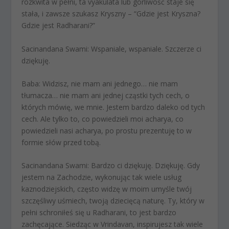
rozkwita w pełni, ta vyakulata lub gorliwość staje się
stała, i zawsze szukasz Kryszny – “Gdzie jest Kryszna?
Gdzie jest Radharani?”
Sacinandana Swami:
Wspaniale, wspaniale. Szczerze ci
dziękuję.
Baba:
Widzisz, nie mam ani jednego… nie mam
tłumacza… nie mam ani jednej cząstki tych cech, o
których mówię, we mnie. Jestem bardzo daleko od tych
cech. Ale tylko to, co powiedzieli moi acharya, co
powiedzieli nasi acharya, po prostu prezentuję to w
formie słów przed tobą.
Sacinandana Swami:
Bardzo ci dziękuję. Dziękuję. Gdy
jestem na Zachodzie, wykonując tak wiele usług
kaznodziejskich, często widzę w moim umyśle twój
szczęśliwy uśmiech, twoją dziecięcą naturę. Ty, który w
pełni schroniłeś się u Radharani, to jest bardzo
zachęcające. Siedząc w Vrindavan, inspirujesz tak wiele