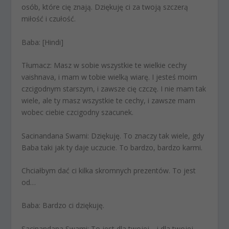
osób, które cię znają. Dziękuję ci za twoją szczerą
miłość i czułość.
Baba:
[Hindi]
Tłumacz:
Masz w sobie wszystkie te wielkie cechy
vaishnava, i mam w tobie wielką wiarę. I jesteś moim
czcigodnym starszym, i zawsze cię czczę. I nie mam tak
wiele, ale ty masz wszystkie te cechy, i zawsze mam
wobec ciebie czcigodny szacunek.
Sacinandana Swami:
Dziękuję. To znaczy tak wiele, gdy
Baba taki jak ty daje uczucie. To bardzo, bardzo karmi.
Chciałbym dać ci kilka skromnych prezentów. To jest
od…
Baba:
Bardzo ci dziękuję.
Sacinandana Swami:
To jest dla twojej… i dla twojej