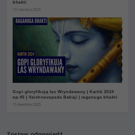
bhakti
12 czerwca 2025
Gopi gloryfikują las Wryndawany | Kartik 2024
ep.45 | Vaishnavapada Babaji | raganuga bhakti
15 kwietnia 2025
Zostaw odpowiedź