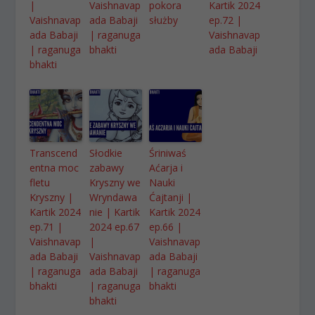
|
Vaishnavap
pokora
Kartik 2024
Vaishnavap
ada Babaji
służby
ep.72 |
ada Babaji
| raganuga
Vaishnavap
| raganuga
bhakti
ada Babaji
bhakti
Transcend
Słodkie
Śriniwaś
entna moc
zabawy
Aćarja i
fletu
Kryszny we
Nauki
Kryszny |
Wryndawa
Ćajtanji |
Kartik 2024
nie | Kartik
Kartik 2024
ep.71 |
2024 ep.67
ep.66 |
Vaishnavap
|
Vaishnavap
ada Babaji
Vaishnavap
ada Babaji
| raganuga
ada Babaji
| raganuga
bhakti
| raganuga
bhakti
bhakti