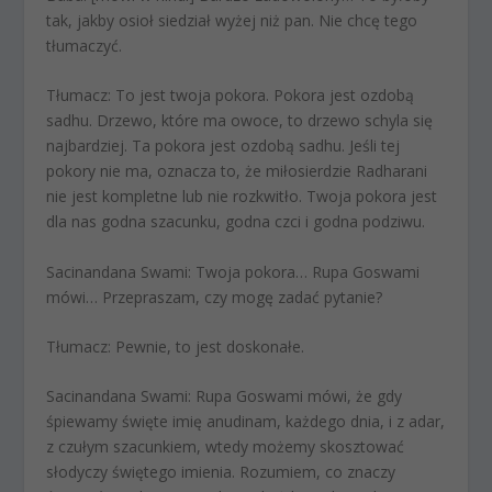
tak, jakby osioł siedział wyżej niż pan. Nie chcę tego
tłumaczyć.
Tłumacz:
To jest twoja pokora. Pokora jest ozdobą
sadhu. Drzewo, które ma owoce, to drzewo schyla się
najbardziej. Ta pokora jest ozdobą sadhu. Jeśli tej
pokory nie ma, oznacza to, że miłosierdzie Radharani
nie jest kompletne lub nie rozkwitło. Twoja pokora jest
dla nas godna szacunku, godna czci i godna podziwu.
Sacinandana Swami:
Twoja pokora… Rupa Goswami
mówi… Przepraszam, czy mogę zadać pytanie?
Tłumacz:
Pewnie, to jest doskonałe.
Sacinandana Swami:
Rupa Goswami mówi, że gdy
śpiewamy święte imię anudinam, każdego dnia, i z adar,
z czułym szacunkiem, wtedy możemy skosztować
słodyczy świętego imienia. Rozumiem, co znaczy