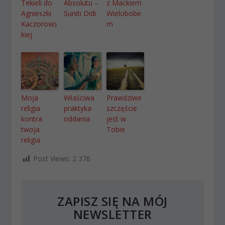
Tekieli do
Absolutu –
z Mackiem
Agnieszki
Suniti Didi
Wielobobe
Kaczorows
m
kiej
Moja
Właściwa
Prawdziwe
religia
praktyka
szczęście
kontra
oddania
jest w
twoja
Tobie
religia
Post Views:
2 376
ZAPISZ SIĘ NA MÓJ
NEWSLETTER