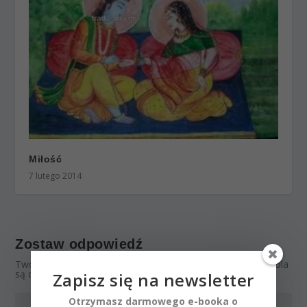
Miłość
7 lutego 2014
Zostaw odpowiedź
Twój adres email nie zostanie opublikowany.
Wymagane pola
są oznaczone
*
Zapisz się na newsletter
Otrzymasz darmowego e-booka o