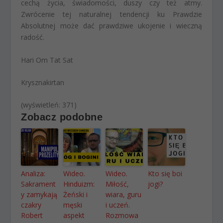
cechą życia, świadomości, duszy czy też atmy.
Zwrócenie tej naturalnej tendencji ku Prawdzie
Absolutnej może dać prawdziwe ukojenie i wieczną
radość.
Hari Om Tat Sat
Krysznakirtan
(wyświetleń: 371)
Zobacz podobne
Analiza:
Wideo.
Wideo.
Kto się boi
Sakrament
Hinduizm:
Miłość,
jogi?
y zamykają
Żeński i
wiara, guru
czakry
męski
i uczeń.
Robert
aspekt
Rozmowa