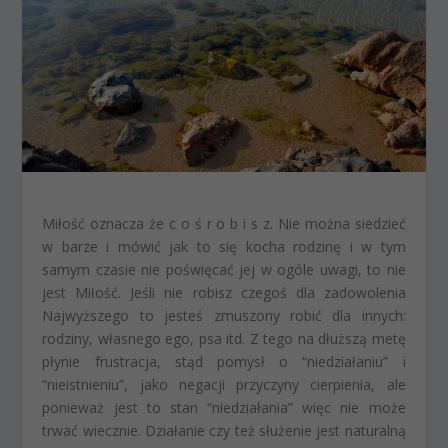
Miłość oznacza że c o ś r o b i s z. Nie można siedzieć
w barze i mówić jak to się kocha rodzinę i w tym
samym czasie nie poświęcać jej w ogóle uwagi, to nie
jest Miłość. Jeśli nie robisz czegoś dla zadowolenia
Najwyższego to jesteś zmuszony robić dla innych:
rodziny, własnego ego, psa itd. Z tego na dłuższą metę
płynie frustracja, stąd pomysł o “niedziałaniu” i
“nieistnieniu”, jako negacji przyczyny cierpienia, ale
ponieważ jest to stan “niedziałania” więc nie może
trwać wiecznie. Działanie czy też służenie jest naturalną