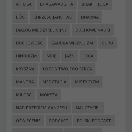
AHIMSA
BHAGAWADGITA
BHAKTI JOGA
BÓG
CHRZEŚCIJAŃSTWO
DHARMA
DIALOG MIĘDZYRELIGIJNY
DUCHOWE NAUKI
DUCHOWOŚĆ
GAUDIJA WISZNUIZM
GURU
HINDUIZM
INDIE
JAŹŃ
JOGA
KRYSZNA
LOTOS TWOJEGO SERCA
MANTRA
MEDYTACJA
MISTYCYZM
MIŁOŚĆ
MOKSZA
NAD BRZEGIEM GANGESU
NAUCZYCIEL
OŚWIECENIE
PODCAST
POLSKI PODCAST