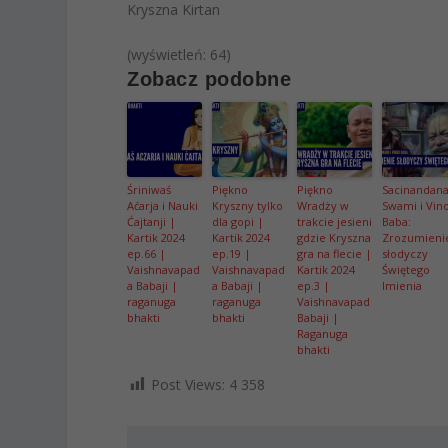
Kryszna Kirtan
(wyświetleń: 64)
Zobacz podobne
Śriniwaś
Piękno
Piękno
Sacinandan
Aćarja i Nauki
Kryszny tylko
Wradży w
Swami i Vin
Ćajtanji |
dla gopi |
trakcie jesieni
Baba:
Kartik 2024
Kartik 2024
gdzie Kryszna
Zrozumieni
ep.66 |
ep.19 |
gra na flecie |
słodyczy
Vaishnavapad
Vaishnavapad
Kartik 2024
Świętego
a Babaji |
a Babaji |
ep.3 |
Imienia
raganuga
raganuga
Vaishnavapad
bhakti
bhakti
Babaji |
Raganuga
bhakti
Post Views:
4 358