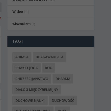
Wideo
(39)
s
wisznuizm
(2)
TAGI
AHIMSA
BHAGAWADGITA
BHAKTI JOGA
BÓG
CHRZEŚCIJAŃSTWO
DHARMA
DIALOG MIĘDZYRELIGIJNY
DUCHOWE NAUKI
DUCHOWOŚĆ