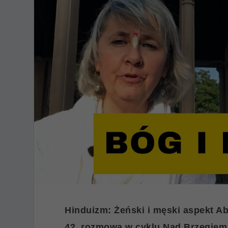
Hinduizm: Żeński i męski aspekt Ab
42. rozmowa w cyklu Nad Brzegie