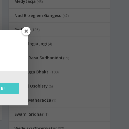
Medytacja
(43)
Nad Brzegiem Gangesu
(47)
Podcast
(135)
Psychologia jogi
(4)
Radha Rasa Sudhanidhi
(15)
Raganuga Bhakti
(100)
Rozwój Osobisty
(6)
E!
Sadhu Maharadźa
(1)
Swami Sridhar
(1)
Wedyjski Obserwator
(37)