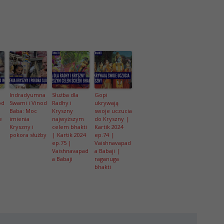
a
Indradyumna
Służba dla
Gopi
od
Swami i Vinod
Radhy i
ukrywają
Baba: Moc
Kryszny
swoje uczucia
e
imienia
najwyższym
do Kryszny |
Kryszny i
celem bhakti
Kartik 2024
pokora służby
| Kartik 2024
ep.74 |
ep.75 |
Vaishnavapad
Vaishnavapad
a Babaji |
a Babaji
raganuga
bhakti