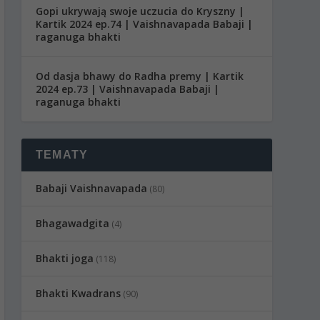
Gopi ukrywają swoje uczucia do Kryszny |
Kartik 2024 ep.74 | Vaishnavapada Babaji |
raganuga bhakti
Od dasja bhawy do Radha premy | Kartik
2024 ep.73 | Vaishnavapada Babaji |
raganuga bhakti
TEMATY
Babaji Vaishnavapada
(80)
Bhagawadgita
(4)
Bhakti joga
(118)
Bhakti Kwadrans
(90)