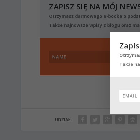
ZAPISZ SIĘ NA MÓJ NEW
Otrzymasz darmowego e-booka o podst
Także najnowsze wpisy z blogu oraz mat
Zapis
Otrzymas
Także na
UDZIAŁ: