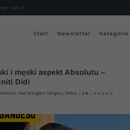
o. I jak z t...
Start
Newsletter
Kategorie
ki i męski aspekt Absolutu –
niti Didi
Hinduizm
,
Nad Brzegiem Gangesu
,
Wideo
|
0
|