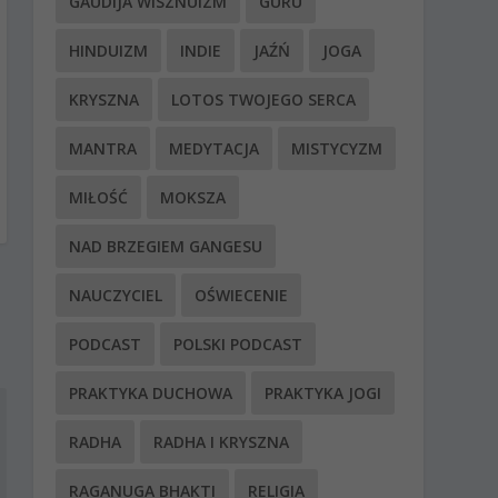
GAUDIJA WISZNUIZM
GURU
HINDUIZM
INDIE
JAŹŃ
JOGA
KRYSZNA
LOTOS TWOJEGO SERCA
MANTRA
MEDYTACJA
MISTYCYZM
MIŁOŚĆ
MOKSZA
NAD BRZEGIEM GANGESU
NAUCZYCIEL
OŚWIECENIE
PODCAST
POLSKI PODCAST
PRAKTYKA DUCHOWA
PRAKTYKA JOGI
RADHA
RADHA I KRYSZNA
RAGANUGA BHAKTI
RELIGIA