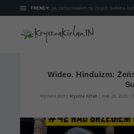
Jak zachorowałem na Zespół Guillaina-Barreg
TRENDY:
Wideo. Hinduizm: Żeńs
Su
Wysłane przez
Kryszna Kirtan
|
mar 28, 2020
|