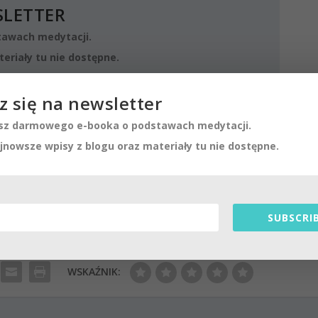
SLETTER
awach medytacji.
eriały tu nie dostępne.
z się na newsletter
z darmowego e-booka o podstawach medytacji.
SUBSCRIBE!
jnowsze wpisy z blogu oraz materiały tu nie dostępne.
SUBSCRIB
WSKAŹNIK: