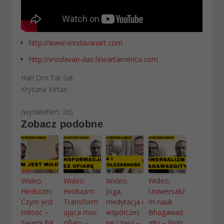
http://www.vrindavanart.com
http://vrindavan-das.fineartamerica.com
Hari Om Tat Sat
Kryszna Kirtan
(wyświetleń: 26)
Zobacz podobne
Wideo.
Wideo.
Wideo.
Wideo.
Hinduizm:
Hinduizm:
Joga,
Uniwersaliz
Czym jest
Transform
medytacja i
m nauk
miłość –
ująca moc
współczes
Bhagawad
Swami BK
ofiary –
ne czasy –
gity – Piotr