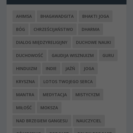
AHIMSA
BHAGAWADGITA
BHAKTI JOGA
BÓG
CHRZEŚCIJAŃSTWO
DHARMA
DIALOG MIĘDZYRELIGIJNY
DUCHOWE NAUKI
DUCHOWOŚĆ
GAUDIJA WISZNUIZM
GURU
HINDUIZM
INDIE
JAŹŃ
JOGA
KRYSZNA
LOTOS TWOJEGO SERCA
MANTRA
MEDYTACJA
MISTYCYZM
MIŁOŚĆ
MOKSZA
NAD BRZEGIEM GANGESU
NAUCZYCIEL