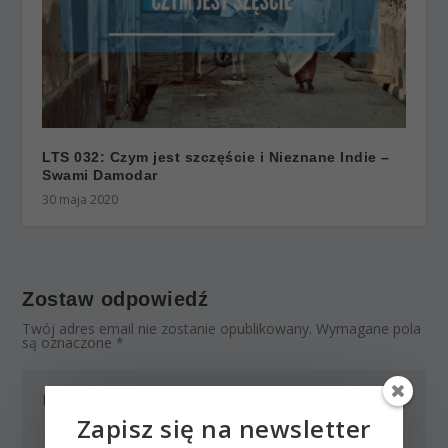
LTS 032: Czym jest szczęście i Nieznane Indie –
Swami Damodar
30 maja 2020
Zostaw odpowiedź
Twój adres email nie zostanie opublikowany.
Wymagane pola
są oznaczone
*
Zapisz się na newsletter