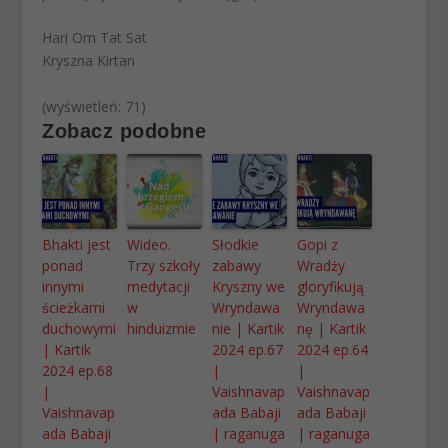
Hari Om Tat Sat
Kryszna Kirtan
(wyświetleń: 71)
Zobacz podobne
Bhakti jest
Wideo.
Słodkie
Gopi z
ponad
Trzy szkoły
zabawy
Wradźy
innymi
medytacji
Kryszny we
gloryfikują
ścieżkami
w
Wryndawa
Wryndawa
duchowymi
hinduizmie
nie | Kartik
nę | Kartik
| Kartik
2024 ep.67
2024 ep.64
2024 ep.68
|
|
|
Vaishnavap
Vaishnavap
Vaishnavap
ada Babaji
ada Babaji
ada Babaji
| raganuga
| raganuga