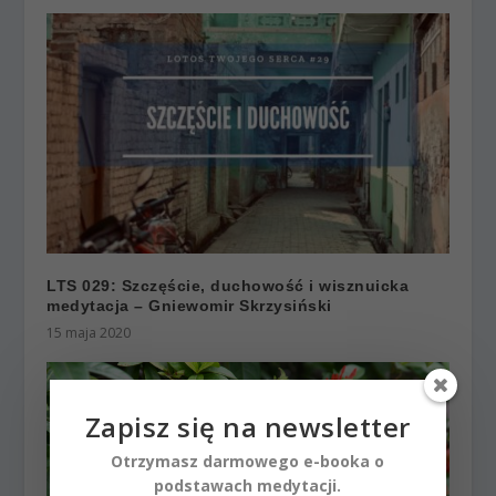
LTS 029: Szczęście, duchowość i wisznuicka
medytacja – Gniewomir Skrzysiński
15 maja 2020
Zapisz się na newsletter
Otrzymasz darmowego e-booka o
podstawach medytacji.