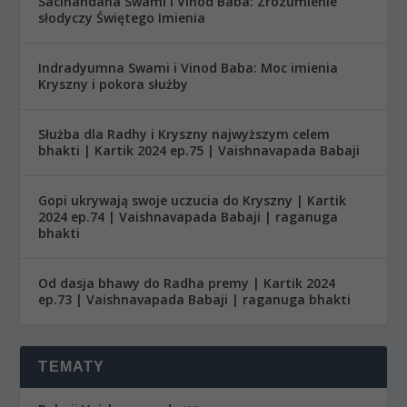
Sacinandana Swami i Vinod Baba: Zrozumienie
słodyczy Świętego Imienia
Indradyumna Swami i Vinod Baba: Moc imienia
Kryszny i pokora służby
Służba dla Radhy i Kryszny najwyższym celem
bhakti | Kartik 2024 ep.75 | Vaishnavapada Babaji
Gopi ukrywają swoje uczucia do Kryszny | Kartik
2024 ep.74 | Vaishnavapada Babaji | raganuga
bhakti
Od dasja bhawy do Radha premy | Kartik 2024
ep.73 | Vaishnavapada Babaji | raganuga bhakti
TEMATY