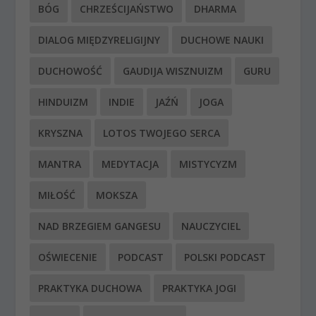
BÓG
CHRZEŚCIJAŃSTWO
DHARMA
DIALOG MIĘDZYRELIGIJNY
DUCHOWE NAUKI
DUCHOWOŚĆ
GAUDIJA WISZNUIZM
GURU
HINDUIZM
INDIE
JAŹŃ
JOGA
KRYSZNA
LOTOS TWOJEGO SERCA
MANTRA
MEDYTACJA
MISTYCYZM
MIŁOŚĆ
MOKSZA
NAD BRZEGIEM GANGESU
NAUCZYCIEL
OŚWIECENIE
PODCAST
POLSKI PODCAST
PRAKTYKA DUCHOWA
PRAKTYKA JOGI