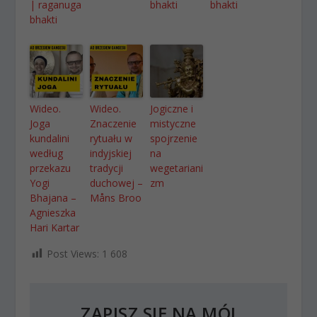
| raganuga
bhakti
bhakti
bhakti
Wideo.
Wideo.
Jogiczne i
Joga
Znaczenie
mistyczne
kundalini
rytuału w
spojrzenie
według
indyjskiej
na
przekazu
tradycji
wegetariani
Yogi
duchowej –
zm
Bhajana –
Måns Broo
Agnieszka
Hari Kartar
Post Views:
1 608
ZAPISZ SIĘ NA MÓJ