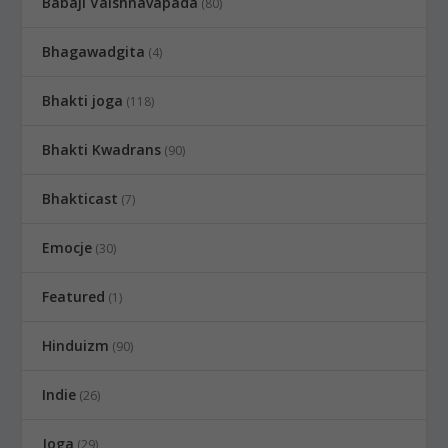
Babaji Vaishnavapada
(80)
Bhagawadgita
(4)
Bhakti joga
(118)
Bhakti Kwadrans
(90)
Bhakticast
(7)
Emocje
(30)
Featured
(1)
Hinduizm
(90)
Indie
(26)
Joga
(29)