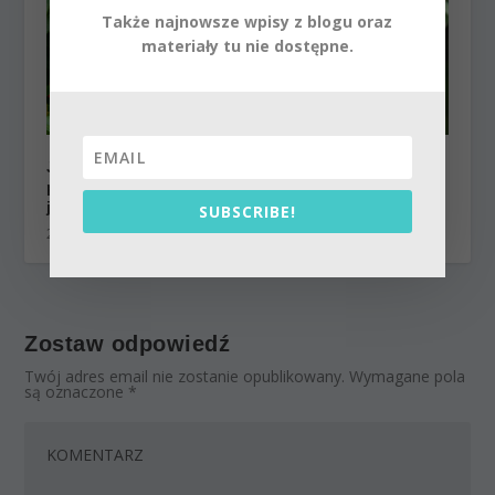
Także najnowsze wpisy z blogu oraz
materiały tu nie dostępne.
Jak osiągnąć spokój umysłu. Ahimsa
podstawowym elementem duchowej praktyki
jogi.
SUBSCRIBE!
20 maja 2014
Zostaw odpowiedź
Twój adres email nie zostanie opublikowany.
Wymagane pola
są oznaczone
*