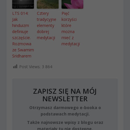
LTS 014:
Cztery
Pięć
Jak
tradycyjne
korzyści
hinduizm
elementy
które
definiuje
dobrej
można
szczęście.
medytacji
mieć z
Rozmowa
medytacji
ze Swamim
Sridharem
Post Views:
3 864
ZAPISZ SIĘ NA MÓJ
NEWSLETTER
Otrzymasz darmowego e-booka o
podstawach medytacji.
Także najnowsze wpisy z blogu oraz
materiały tu nie dostępne.