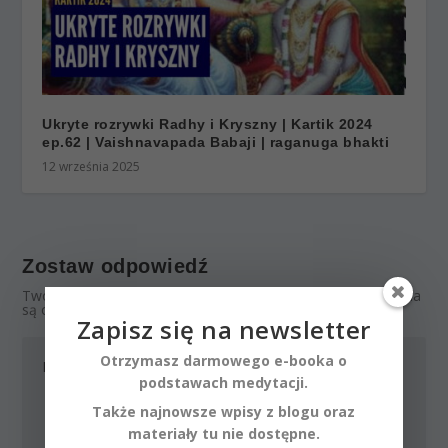
Ukryte rozrywki Radhy i Kryszny | Kartik 2024
ep.62 | Vaishnavapada Babaji | raganuga bhakti
12 września 2025
Zostaw odpowiedź
Twój adres email nie zostanie opublikowany.
Wymagane pola
są oznaczone
*
Zapisz się na newsletter
Otrzymasz darmowego e-booka o
podstawach medytacji.
Także najnowsze wpisy z blogu oraz
materiały tu nie dostępne.