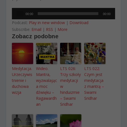
Odtwarzacz
00:00
00:00
plików
Podcast:
Play in new window
|
Download
dźwiękowych
Subscribe:
Email
|
RSS
|
More
Zobacz podobne
Medytacja.
Wideo.
LTS 026:
LTS 022:
Urzeczywis
Mantra,
Trzy szkoły
Czym jest
tnienie i
wyzwalając
medytacji
medytacja
duchowa
a moc
w
z mantrą –
wizja
dźwięku –
hinduizmie
Swami
Ragawardh
– Swami
Sridhar
an
Sridhar