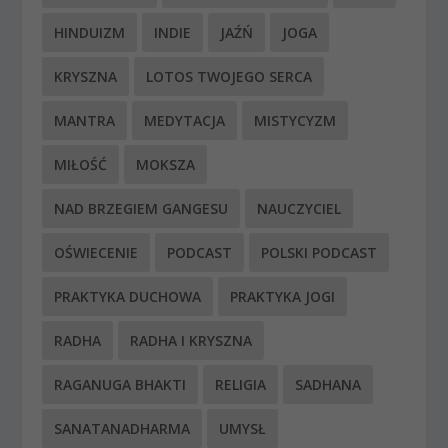
HINDUIZM
INDIE
JAŹŃ
JOGA
KRYSZNA
LOTOS TWOJEGO SERCA
MANTRA
MEDYTACJA
MISTYCYZM
MIŁOŚĆ
MOKSZA
NAD BRZEGIEM GANGESU
NAUCZYCIEL
OŚWIECENIE
PODCAST
POLSKI PODCAST
PRAKTYKA DUCHOWA
PRAKTYKA JOGI
RADHA
RADHA I KRYSZNA
RAGANUGA BHAKTI
RELIGIA
SADHANA
SANATANADHARMA
UMYSŁ