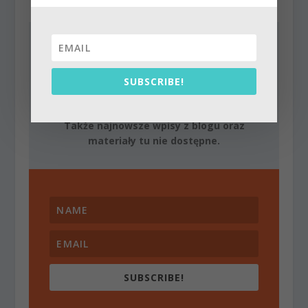
ZAPISZ SIĘ NA MÓJ
NEWSLETTER
SUBSCRIBE!
Otrzymasz darmowego e-booka o
podstawach medytacji.
Także najnowsze wpisy z blogu oraz
materiały tu nie dostępne.
SUBSCRIBE!