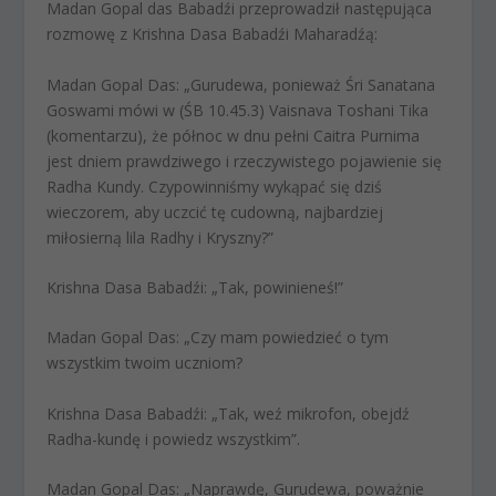
Madan Gopal das Babadźi przeprowadził następująca
rozmowę z Krishna Dasa Babadźi Maharadźą:
Madan Gopal Das: „Gurudewa, ponieważ Śri Sanatana
Goswami mówi w (ŚB 10.45.3) Vaisnava Toshani Tika
(komentarzu), że ​​północ w dnu pełni Caitra Purnima
jest dniem prawdziwego i rzeczywistego pojawienie się
Radha Kundy. Czypowinniśmy wykąpać się dziś
wieczorem, aby uczcić tę cudowną, najbardziej
miłosierną lila Radhy i Kryszny?”
Krishna Dasa Babadźi: „Tak, powinieneś!”
Madan Gopal Das: „Czy mam powiedzieć o tym
wszystkim twoim uczniom?
Krishna Dasa Babadźi: „Tak, weź mikrofon, obejdź
Radha-kundę i powiedz wszystkim”.
Madan Gopal Das: „Naprawdę, Gurudewa, poważnie