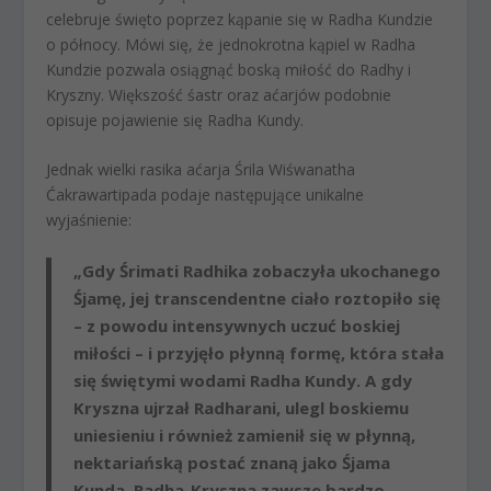
celebruje święto poprzez kąpanie się w Radha Kundzie
o północy. Mówi się, że jednokrotna kąpiel w Radha
Kundzie pozwala osiągnąć boską miłość do Radhy i
Kryszny. Większość śastr oraz aćarjów podobnie
opisuje pojawienie się Radha Kundy.
Jednak wielki rasika aćarja Śrila Wiśwanatha
Ćakrawartipada podaje następujące unikalne
wyjaśnienie:
„Gdy Śrimati Radhika zobaczyła ukochanego
Śjamę, jej transcendentne ciało roztopiło się
– z powodu intensywnych uczuć boskiej
miłości – i przyjęło płynną formę, która stała
się świętymi wodami Radha Kundy. A gdy
Kryszna ujrzał Radharani, ulegl boskiemu
uniesieniu i również zamienił się w płynną,
nektariańską postać znaną jako Śjama
Kunda. Radha-Kryszna zawsze bardzo