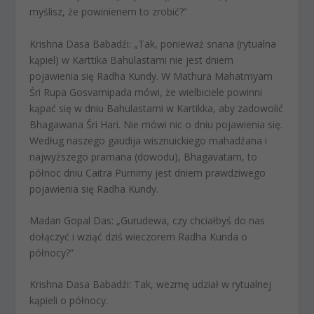
myślisz, że powinienem to zrobić?”
Krishna Dasa Babadźi: „Tak, ponieważ snana (rytualna
kąpiel) w Karttika Bahulastami nie jest dniem
pojawienia się Radha Kundy. W Mathura Mahatmyam
Śri Rupa Gosvamipada mówi, że wielbiciele powinni
kąpać się w dniu Bahulastami w Kartikka, aby zadowolić
Bhagawana Śri Hari. Nie mówi nic o dniu pojawienia się.
Według naszego gaudija wisznuickiego mahadźana i
najwyższego pramana (dowodu), Bhagavatam, to
północ dniu Caitra Purnimy jest dniem prawdziwego
pojawienia się Radha Kundy.
Madan Gopal Das: „Gurudewa, czy chciałbyś do nas
dołączyć i wziąć dziś wieczorem Radha Kunda o
północy?”
Krishna Dasa Babadźi: Tak, wezmę udział w rytualnej
kąpieli o północy.