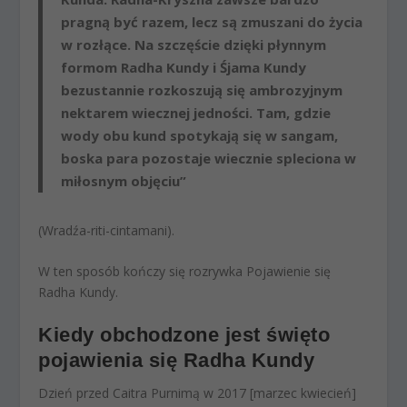
pragną być razem, lecz są zmuszani do życia
w rozłące. Na szczęście dzięki płynnym
formom Radha Kundy i Śjama Kundy
bezustannie rozkoszują się ambrozyjnym
nektarem wiecznej jedności. Tam, gdzie
wody obu kund spotykają się w sangam,
boska para pozostaje wiecznie spleciona w
miłosnym objęciu”
(Wradźa-riti-cintamani).
W ten sposób kończy się rozrywka Pojawienie się
Radha Kundy.
Kiedy obchodzone jest święto
pojawienia się Radha Kundy
Dzień przed Caitra Purnimą w 2017 [marzec kwiecień]