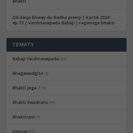
bhakti
Od dasja bhawy do Radha premy | Kartik 2024
ep.73 | Vaishnavapada Babaji | raganuga bhakti
TEMATY
Babaji Vaishnavapada
(80)
Bhagawadgita
(4)
Bhakti joga
(118)
Bhakti Kwadrans
(90)
Bhakticast
(7)
Emocje
(30)