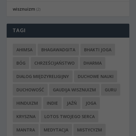
wisznuizm
(2)
TAGI
AHIMSA
BHAGAWADGITA
BHAKTI JOGA
BÓG
CHRZEŚCIJAŃSTWO
DHARMA
DIALOG MIĘDZYRELIGIJNY
DUCHOWE NAUKI
DUCHOWOŚĆ
GAUDIJA WISZNUIZM
GURU
HINDUIZM
INDIE
JAŹŃ
JOGA
KRYSZNA
LOTOS TWOJEGO SERCA
MANTRA
MEDYTACJA
MISTYCYZM