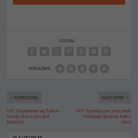
UDZIAŁ:
WSKAŹNIK:
POPRZEDNI
NASTĘPNY
005. Pojawienie się Śjama
007. Ezoteryczne znaczenie
Kundy oraz czym jest
Festiwalu Wozów Ratha
bhadźan
Yatra