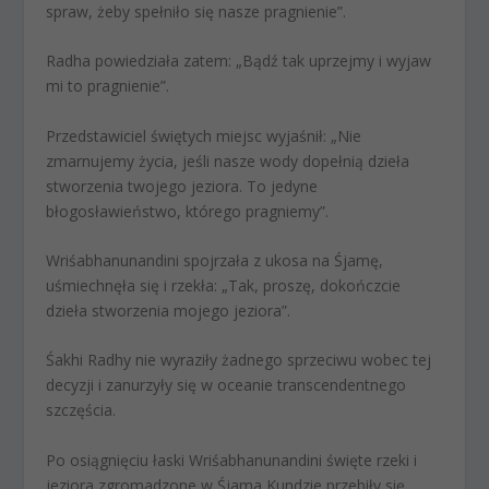
spraw, żeby spełniło się nasze pragnienie”.
Radha powiedziała zatem: „Bądź tak uprzejmy i wyjaw
mi to pragnienie”.
Przedstawiciel świętych miejsc wyjaśnił: „Nie
zmarnujemy życia, jeśli nasze wody dopełnią dzieła
stworzenia twojego jeziora. To jedyne
błogosławieństwo, którego pragniemy”.
Wriśabhanunandini spojrzała z ukosa na Śjamę,
uśmiechnęła się i rzekła: „Tak, proszę, dokończcie
dzieła stworzenia mojego jeziora”.
Śakhi Radhy nie wyraziły żadnego sprzeciwu wobec tej
decyzji i zanurzyły się w oceanie transcendentnego
szczęścia.
Po osiągnięciu łaski Wriśabhanunandini święte rzeki i
jeziora zgromadzone w Śjama Kundzie przebiły się