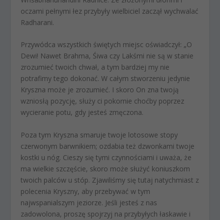
oczami pełnymi łez przybyły wielbiciel zaczął wychwalać
Radharani.
Przywódca wszystkich świętych miejsc oświadczył: „O
Dewi! Nawet Brahma, Śiwa czy Lakśmi nie są w stanie
zrozumieć twoich chwał, a tym bardziej my nie
potrafimy tego dokonać. W całym stworzeniu jedynie
Kryszna może je zrozumieć. I skoro On zna twoją
wzniosłą pozycję, służy ci pokornie choćby poprzez
wycieranie potu, gdy jesteś zmęczona.
Poza tym Kryszna smaruje twoje lotosowe stopy
czerwonym barwnikiem; ozdabia też dzwonkami twoje
kostki u nóg. Cieszy się tymi czynnościami i uważa, że
ma wielkie szczęście, skoro może służyć koniuszkom
twoich palców u stóp. Zjawiliśmy się tutaj natychmiast z
polecenia Kryszny, aby przebywać w tym
najwspanialszym jeziorze. Jeśli jesteś z nas
zadowolona, proszę spojrzyj na przybyłych łaskawie i