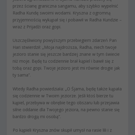
przez ścianę graniczna sangamu, aby szybko wypełnić
Radha Kundę swoimi wodami. Kryszna z ogromną
przyjemnością wykąpał się i pobawił w Radha Kundzie –
wraz z Prijadźi oraz gopi.
Uszczęśliwiony powyższym przebiegiem zdarzeń Pan
Hari stwierdził: „Moja najdroższa, Radha, niech twoje
jezioro stanie się jeszcze bardziej znane w tym świecie
niż moje. Będę tu codziennie brał kąpiel i bawił się z
tobą oraz gopi. Twoje jezioro jest mi równie drogie jak
ty sama”.
Wtedy Radha powiedziała: „O Śjama, będę także kąpała
się codziennie w Twoim jeziorze. Jeśli ktoś bierze tu
kąpiel, przebywa w obrębie tego obszaru lub przejawia
silne oddanie dla Twojego jeziora, na pewno stanie się
bardzo drogą mi osobą”.
Po kąpieli Kryszna znów skupił umysł na rasie lili i z