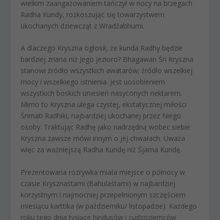
wielkim zaangażowaniem tańczył w nocy na brzegach
Radha Kundy, rozkoszując się towarzystwem
ukochanych dziewcząt z Wradźabhumi.
A dlaczego Kryszna ogłosił, że kunda Radhy będzie
bardziej znana niż Jego jezioro? Bhagawan Śri Kryszna
stanowi źródło wszystkich awatarów; źródło wszelkiej
mocy i wszelkiego istnienia. Jest uosobieniem
wszystkich boskich uniesień nasyconych nektarem.
Mimo to Kryszna ulega czystej, ekstatycznej miłości
Śrimati Radhiki, najbardziej ukochanej przez Niego
osoby. Traktując Radhę jako nadrzędną wobec siebie
Kryszna zawsze mówi innym o jej chwałach. Uważa
więc za ważniejszą Radha Kundę niż Śjama Kundę.
Prezentowana rozrywka miała miejsce o północy w
czasie Krysznaśtami (Bahulaśtami) w najbardziej
korzystnym i najmocniej przepełnionym szczęściem
miesiącu karttika (w październiku/ listopadzie). Każdego
roku tego dnia tysiące hindusów i cudzoziemców