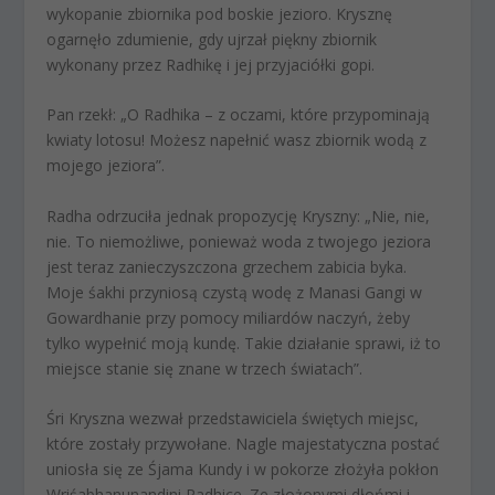
wykopanie zbiornika pod boskie jezioro. Krysznę
ogarnęło zdumienie, gdy ujrzał piękny zbiornik
wykonany przez Radhikę i jej przyjaciółki gopi.
Pan rzekł: „O Radhika – z oczami, które przypominają
kwiaty lotosu! Możesz napełnić wasz zbiornik wodą z
mojego jeziora”.
Radha odrzuciła jednak propozycję Kryszny: „Nie, nie,
nie. To niemożliwe, ponieważ woda z twojego jeziora
jest teraz zanieczyszczona grzechem zabicia byka.
Moje śakhi przyniosą czystą wodę z Manasi Gangi w
Gowardhanie przy pomocy miliardów naczyń, żeby
tylko wypełnić moją kundę. Takie działanie sprawi, iż to
miejsce stanie się znane w trzech światach”.
Śri Kryszna wezwał przedstawiciela świętych miejsc,
które zostały przywołane. Nagle majestatyczna postać
uniosła się ze Śjama Kundy i w pokorze złożyła pokłon
Wriśabhanunandini Radhice. Ze złożonymi dłońmi i