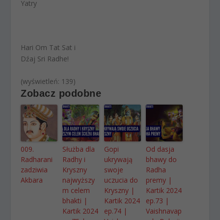
Yatry
Hari Om Tat Sat i
Dźaj Sri Radhe!
(wyświetleń: 139)
Zobacz podobne
009.
Służba dla
Gopi
Od dasja
Radharani
Radhy i
ukrywają
bhawy do
zadziwia
Kryszny
swoje
Radha
Akbara
najwyższy
uczucia do
premy |
m celem
Kryszny |
Kartik 2024
bhakti |
Kartik 2024
ep.73 |
Kartik 2024
ep.74 |
Vaishnavap