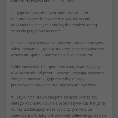
całkiem zuchwały i dumnie stwierdził:
„O gopi! Popatrzcie! Utworzyłem jezioro, które
obejmuje wszystkie święte miejsca. Ale wy nie
dokonałyście żadnych pobożnych uczynków na tej
ziemi dla przyjemności Pana”.
Radhika przyjęła wyzwanie Kryszny. Spojrzała na swoje
śakhi i oznajmiła: „Muszę stworzyć jeszcze piękniejsze
jezioro niż Śjama. Zabierzcie się śakhi do pracy!”.
Śakhi zauważyły, że kopyta Ariśtasury wydrążyły płytki
rów na zachód od jeziora Kryszny. Używając własnych
złotych bransoletek, gopi z Wradźy zaczęły
przekopywać miękkie błoto, aby powstało jezioro.
W języku hindi słowo kangana oznacza bransoletki,
dlatego Radha Kundę wiele osób nazywa dziś Kangana
Kundą. Zaskakujący może być przy tym fakt, że
dziewczęta z Wradźy potrzebowały zaledwie godziny na