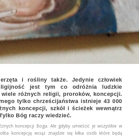
erzęta i rośliny także. Jedynie człowiek
ligijność jest tym co odróżnia ludzkie
wiele różnych religii, proroków, koncepcji.
ego tylko chrześcijaństwa istnieje 43 000
óżnych koncepcji, szkół i ścieżek wewnątrz
ylko Bóg raczy wiedzieć.
różnych koncepcji Boga. Ale gdyby umieścić je wszystkie w
lita koncepcję wciąż znajdzie się kilka osób które będą