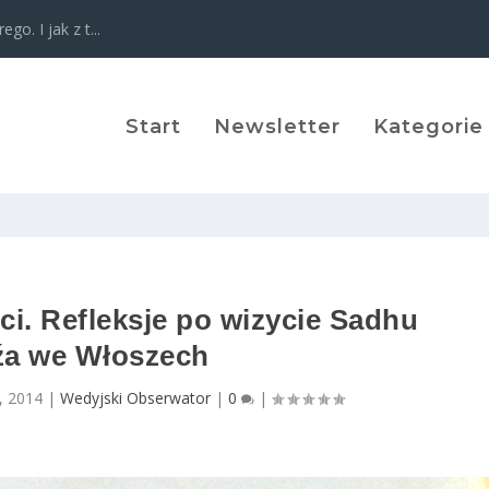
o. I jak z t...
Start
Newsletter
Kategorie
ci. Refleksje po wizycie Sadhu
a we Włoszech
1, 2014
|
Wedyjski Obserwator
|
0
|