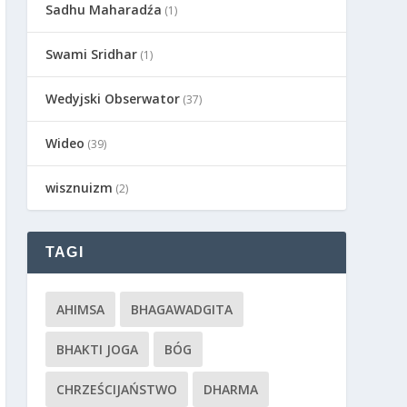
Sadhu Maharadźa
(1)
Swami Sridhar
(1)
Wedyjski Obserwator
(37)
Wideo
(39)
wisznuizm
(2)
TAGI
AHIMSA
BHAGAWADGITA
BHAKTI JOGA
BÓG
CHRZEŚCIJAŃSTWO
DHARMA