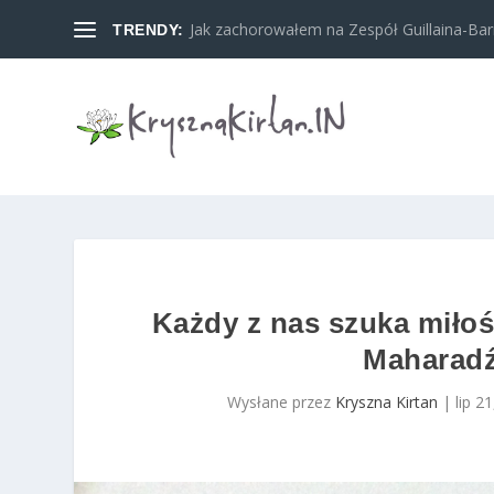
Jak zachorowałem na Zespół Guillaina-Barreg
TRENDY:
Każdy z nas szuka miłoś
Maharadź
Wysłane przez
Kryszna Kirtan
|
lip 2