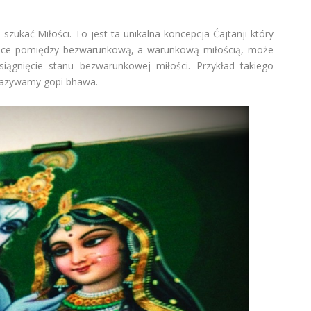
 szukać Miłości. To jest ta unikalna koncepcja Ćajtanji który
żnice pomiędzy bezwarunkową, a warunkową miłością, może
osiągnięcie stanu bezwarunkowej miłości. Przykład takiego
 nazywamy gopi bhawa.