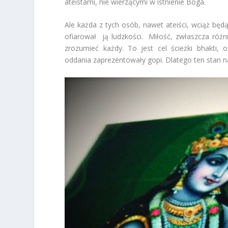
ateistami, nie wierzącymi w istnienie Boga.
Ale każda z tych osób, nawet ateiści, wciąż będą
ofiarował ją ludzkości. Miłość, zwłaszcza ró
zrozumieć każdy. To jest cel ścieżki bhakti, 
oddania zaprezentowały gopi. Dlatego ten stan