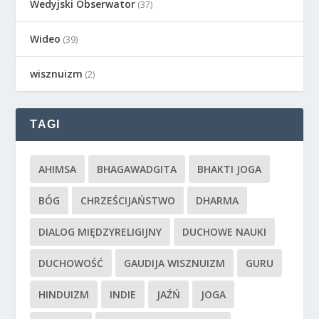
Wedyjski Obserwator
(37)
Wideo
(39)
wisznuizm
(2)
TAGI
AHIMSA
BHAGAWADGITA
BHAKTI JOGA
BÓG
CHRZEŚCIJAŃSTWO
DHARMA
DIALOG MIĘDZYRELIGIJNY
DUCHOWE NAUKI
DUCHOWOŚĆ
GAUDIJA WISZNUIZM
GURU
HINDUIZM
INDIE
JAŹŃ
JOGA