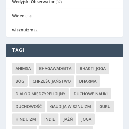
Wedyjski Obserwator
(37)
Wideo
(39)
wisznuizm
(2)
TAGI
AHIMSA
BHAGAWADGITA
BHAKTI JOGA
BÓG
CHRZEŚCIJAŃSTWO
DHARMA
DIALOG MIĘDZYRELIGIJNY
DUCHOWE NAUKI
DUCHOWOŚĆ
GAUDIJA WISZNUIZM
GURU
HINDUIZM
INDIE
JAŹŃ
JOGA