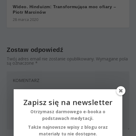
Wideo. Hinduizm: Transformująca moc ofiary –
Piotr Marcinów
28 marca 2020
Zostaw odpowiedź
Twój adres email nie zostanie opublikowany.
Wymagane pola
są oznaczone
*
Zapisz się na newsletter
Otrzymasz darmowego e-booka o
podstawach medytacji.
Także najnowsze wpisy z blogu oraz
materiały tu nie dostępne.