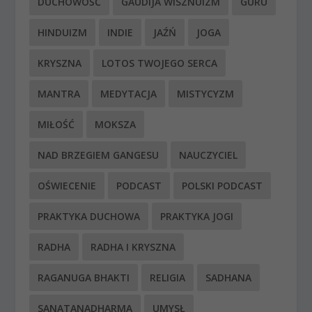
DUCHOWOŚĆ
GAUDIJA WISZNUIZM
GURU
HINDUIZM
INDIE
JAŹŃ
JOGA
KRYSZNA
LOTOS TWOJEGO SERCA
MANTRA
MEDYTACJA
MISTYCYZM
MIŁOŚĆ
MOKSZA
NAD BRZEGIEM GANGESU
NAUCZYCIEL
OŚWIECENIE
PODCAST
POLSKI PODCAST
PRAKTYKA DUCHOWA
PRAKTYKA JOGI
RADHA
RADHA I KRYSZNA
RAGANUGA BHAKTI
RELIGIA
SADHANA
SANATANADHARMA
UMYSŁ