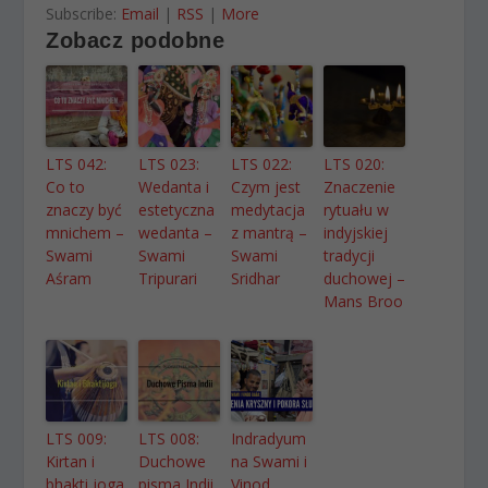
Subscribe:
Email
|
RSS
|
More
Zobacz podobne
LTS 042:
LTS 023:
LTS 022:
LTS 020:
Co to
Wedanta i
Czym jest
Znaczenie
znaczy być
estetyczna
medytacja
rytuału w
mnichem –
wedanta –
z mantrą –
indyjskiej
Swami
Swami
Swami
tradycji
Aśram
Tripurari
Sridhar
duchowej –
Mans Broo
LTS 009:
LTS 008:
Indradyum
Kirtan i
Duchowe
na Swami i
bhakti joga
pisma Indii
Vinod