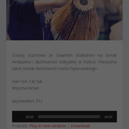
Dzisiaj rozmowa ze Swamim Sridharem na temat
hinduizmu i duchowości indyjskiej w Polsce. Poruszmy
także temat duchowości ruchu hipisowskiego.
Hari Om Tat Sat
Kryszna Kirtan
(wyświetleń: 91)
Odtwarzacz
00:00
00:00
plików
Podcast:
Play in new window
|
Download
dźwiękowych