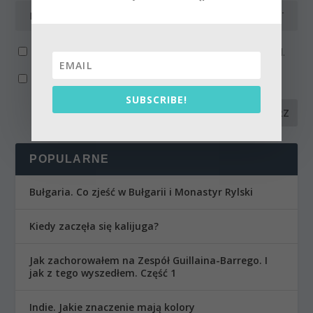
Powiadom mnie o kolejnych komentarzach przez email.
Powiadom mnie o nowych wpisach przez email.
SUBSCRIBE!
POPULARNE
Bułgaria. Co zjeść w Bułgarii i Monastyr Rylski
Kiedy zaczęła się kalijuga?
Jak zachorowałem na Zespół Guillaina-Barrego. I
jak z tego wyszedłem. Część 1
Indie. Jakie znaczenie mają kolory