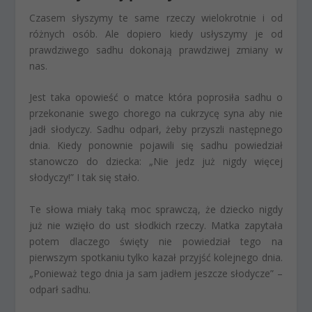
Czasem słyszymy te same rzeczy wielokrotnie i od
różnych osób. Ale dopiero kiedy usłyszymy je od
prawdziwego sadhu dokonają prawdziwej zmiany w
nas.
Jest taka opowieść o matce która poprosiła sadhu o
przekonanie swego chorego na cukrzycę syna aby nie
jadł słodyczy. Sadhu odparł, żeby przyszli następnego
dnia. Kiedy ponownie pojawili się sadhu powiedział
stanowczo do dziecka: „Nie jedz już nigdy więcej
słodyczy!” I tak się stało.
Te słowa miały taką moc sprawczą, że dziecko nigdy
już nie wzięło do ust słodkich rzeczy. Matka zapytała
potem dlaczego święty nie powiedział tego na
pierwszym spotkaniu tylko kazał przyjść kolejnego dnia.
„Ponieważ tego dnia ja sam jadłem jeszcze słodycze” –
odparł sadhu.