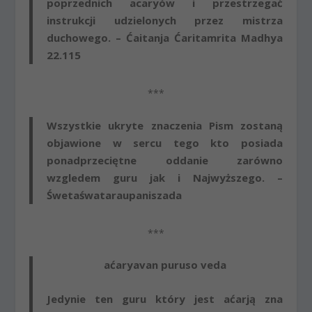
poprzednich acaryów i przestrzegać
instrukcji udzielonych przez mistrza
duchowego. – Ćaitanja Ćaritamrita Madhya
22.115
***
Wszystkie ukryte znaczenia Pism zostaną
objawione w sercu tego kto posiada
ponadprzeciętne oddanie zarówno
wzgledem guru jak i Najwyższego. –
Śwetaśwataraupaniszada
***
aćaryavan puruso veda
Jedynie ten guru który jest aćarją zna