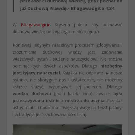
przekaże ci duchową wiedzę, gdyż poznał on
już Duchową Prawdę.- Bhagawadgita 4.34
W
Bhagawadgicie
Kryszna poleca aby poznawać
duchową wiedzę od żyjącego mędrca (guru).
Ponieważ jedynym właściwym procesem zdobywania i
zrozumienia duchowej wiedzy jest zadawanie
właściwych pytań i służenie nauczycielowi. Nie można
pominąć tych dwóch aspektów. Dlatego
niezbędny
jest żyjący nauczyciel
. Książka nie odpowie na nasze
pytania, nie skoryguje nas i ostatecznie, nie możemy
książce służyć, wykonywać jej poleceń. Dlatego
wiedza duchowa
(jak i każda inna) zawsze
była
przekazywana ustnie z mistrza do ucznia
. Przekaz
ustny miał – i nadal ma – większą wagę niż tekst pisany.
Ta tradycja jest zachowana do dzisiaj.