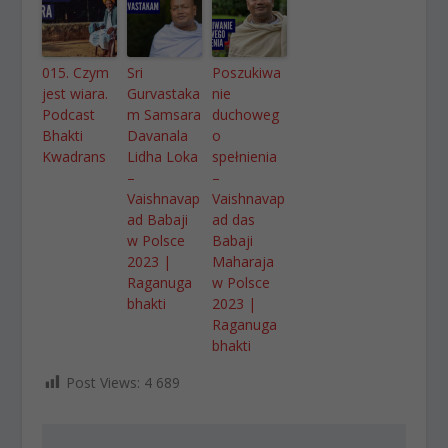
015. Czym
Sri
Poszukiwa
jest wiara.
Gurvastaka
nie
Podcast
m Samsara
duchoweg
Bhakti
Davanala
o
Kwadrans
Lidha Loka
spełnienia
–
–
Vaishnavap
Vaishnavap
ad Babaji
ad das
w Polsce
Babaji
2023 |
Maharaja
Raganuga
w Polsce
bhakti
2023 |
Raganuga
bhakti
Post Views:
4 689