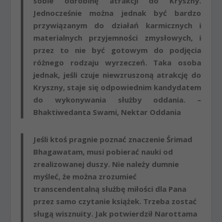
sobie odrobinę atrakcji do Kryszny
.
Jednocześnie można jednak być bardzo
przywiązanym do działań karmicznych i
materialnych przyjemności zmysłowych, i
przez to nie być gotowym do podjęcia
różnego rodzaju wyrzeczeń.
Taka osoba
jednak, jeśli czuje niewzruszoną atrakcję do
Kryszny, staje się odpowiednim kandydatem
do wykonywania służby oddania
. –
Bhaktiwedanta Swami, Nektar Oddania
Jeśli ktoś pragnie poznać znaczenie Śrimad
Bhagawatam, musi pobierać nauki od
zrealizowanej duszy
. Nie należy dumnie
myśleć, że można zrozumieć
transcendentalną służbę miłości dla Pana
przez samo czytanie książek.
Trzeba zostać
sługą wisznuity
. Jak potwierdził Narottama