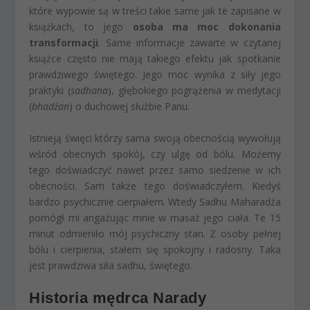
które wypowie są w treści takie same jak te zapisane w
książkach, to jego
osoba ma moc dokonania
transformacji
. Same informacje zawarte w czytanej
książce często nie mają takiego efektu jak spotkanie
prawdziwego świętego. Jego moc wynika z siły jego
praktyki (
sadhana
), głębokiego pogrążenia w medytacji
(
bhadźan
) o duchowej służbie Panu.
Istnieją święci którzy sama swoją obecnością wywołują
wśród obecnych spokój, czy ulgę od bólu. Możemy
tego doświadczyć nawet przez samo siedzenie w ich
obecności. Sam także tego doświadczyłem. Kiedyś
bardzo psychicznie cierpiałem. Wtedy Sadhu Maharadźa
pomógł mi angażując mnie w masaż jego ciała. Te 15
minut odmieniło mój psychiczny stan. Z osoby pełnej
bólu i cierpienia, stałem się spokojny i radosny. Taka
jest prawdziwa siła sadhu, świętego.
Historia mędrca Narady