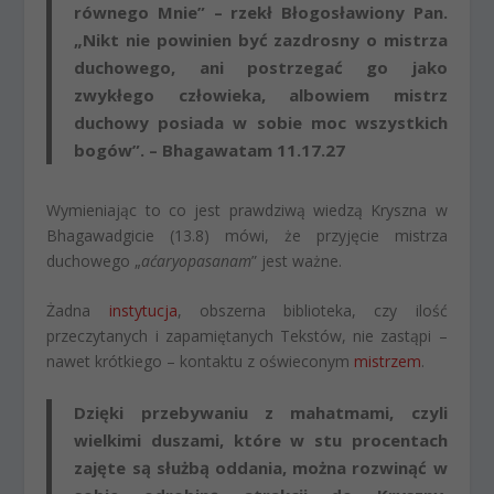
równego Mnie” – rzekł Błogosławiony Pan.
„Nikt nie powinien być zazdrosny o mistrza
duchowego, ani postrzegać go jako
zwykłego człowieka, albowiem mistrz
duchowy posiada w sobie moc wszystkich
bogów”. – Bhagawatam 11.17.27
Wymieniając to co jest prawdziwą wiedzą Kryszna w
Bhagawadgicie (13.8) mówi, że przyjęcie mistrza
duchowego „
aćaryopasanam
” jest ważne.
Żadna
instytucja
, obszerna biblioteka, czy ilość
przeczytanych i zapamiętanych Tekstów, nie zastąpi –
nawet krótkiego – kontaktu z oświeconym
mistrzem
.
Dzięki przebywaniu z mahatmami
, czyli
wielkimi duszami, które w stu procentach
zajęte są służbą oddania,
można rozwinąć w