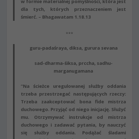
w formie materialnej pomyślności, która jest
dla tych, których przeznaczeniem jest
śmierć. – Bhagawatam 1.18.13
***
guru-padaśraya, diksa, gurura sevana
sad-dharma-śiksa, prccha, sadhu-
marganugamana
“Na ścieżce uregulowanej służby oddania
trzeba przestrzegać następujących rzeczy:
Trzeba zaakceptować bona fide mistrza
duchowego. Przyjąć od niego inicjację. Służyć
mu. Otrzymywać instrukcje od mistrza
duchowego i zadawać pytania, by nauczyć
się służby oddania. Podążać śladami