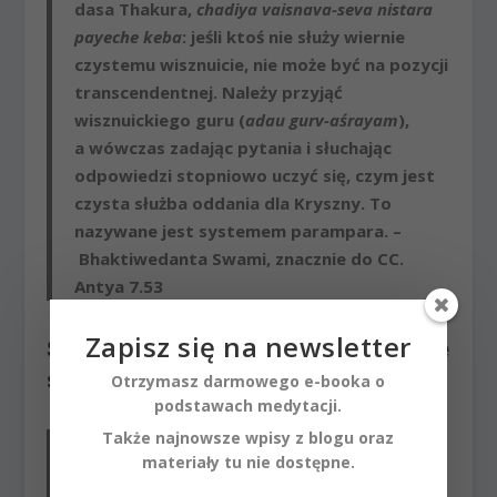
dasa Thakura,
chadiya vaisnava-seva nistara
payeche keba
: jeśli ktoś nie służy wiernie
czystemu wisznuicie, nie może być na pozycji
transcendentnej. Należy przyjąć
wisznuickiego guru (
adau gurv-aśrayam
),
a wówczas
zadając pytania i słuchając
odpowiedzi stopniowo uczyć się, czym jest
czysta służba oddania dla Kryszny
. To
nazywane jest systemem parampara. –
Bhaktiwedanta Swami, znacznie do CC.
Antya 7.53
Zapisz się na newsletter
Słowo mówione jest zawsze
silniejsze niż pisane.
Otrzymasz darmowego e-booka o
podstawach medytacji.
Także najnowsze wpisy z blogu oraz
tad-vijñānārthaṁ sa gurum evābhigacchet
materiały tu nie dostępne.
samit-pāṇiḥ śrotriyaṁ brahma-niṣţham