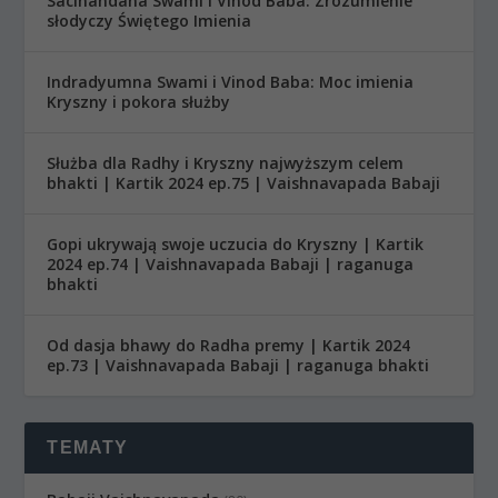
Sacinandana Swami i Vinod Baba: Zrozumienie
słodyczy Świętego Imienia
Indradyumna Swami i Vinod Baba: Moc imienia
Kryszny i pokora służby
Służba dla Radhy i Kryszny najwyższym celem
bhakti | Kartik 2024 ep.75 | Vaishnavapada Babaji
Gopi ukrywają swoje uczucia do Kryszny | Kartik
2024 ep.74 | Vaishnavapada Babaji | raganuga
bhakti
Od dasja bhawy do Radha premy | Kartik 2024
ep.73 | Vaishnavapada Babaji | raganuga bhakti
TEMATY