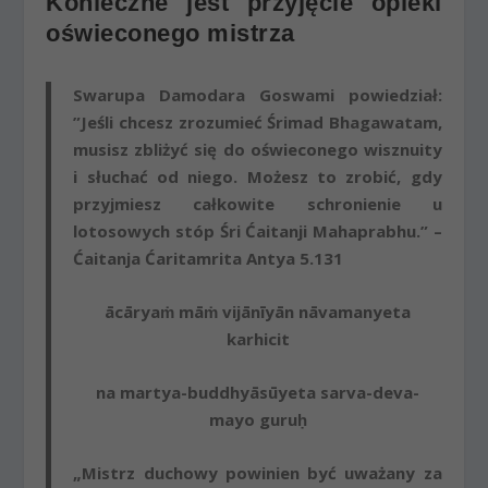
Konieczne jest przyjęcie opieki
oświeconego mistrza
Swarupa Damodara Goswami powiedział:
”Jeśli chcesz zrozumieć Śrimad Bhagawatam,
musisz zbliżyć się do oświeconego wisznuity
i słuchać od niego
. Możesz to zrobić, gdy
przyjmiesz całkowite schronienie u
lotosowych stóp Śri Ćaitanji Mahaprabhu.” –
Ćaitanja Ćaritamrita Antya 5.131
ācāryaṁ māṁ vijānīyān nāvamanyeta
karhicit
na martya-buddhyāsūyeta sarva-deva-
mayo guruḥ
„Mistrz duchowy powinien być uważany za