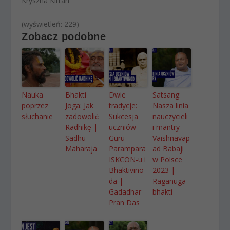
Kryszna Kirtan
(wyświetleń: 229)
Zobacz podobne
Nauka
Bhakti
Dwie
Satsang:
poprzez
Joga: Jak
tradycje:
Nasza linia
słuchanie
zadowolić
Sukcesja
nauczycieli
Radhikę |
uczniów
i mantry –
Sadhu
Guru
Vaishnavap
Maharaja
Parampara
ad Babaji
ISKCON-u i
w Polsce
Bhaktivino
2023 |
da |
Raganuga
Gadadhar
bhakti
Pran Das