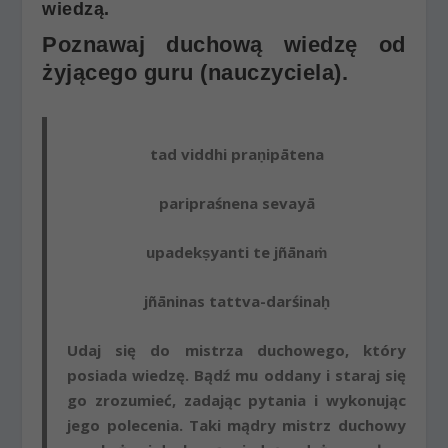
wiedzą.
Poznawaj duchową wiedzę od
żyjącego guru (nauczyciela).
tad viddhi praṇipātena
paripraśnena sevayā
upadekṣyanti te jñānaṁ
jñāninas tattva-darśinaḥ
Udaj się do mistrza duchowego, który
posiada wiedzę. Bądź mu oddany i staraj się
go zrozumieć, zadając pytania i wykonując
jego polecenia. Taki mądry mistrz duchowy