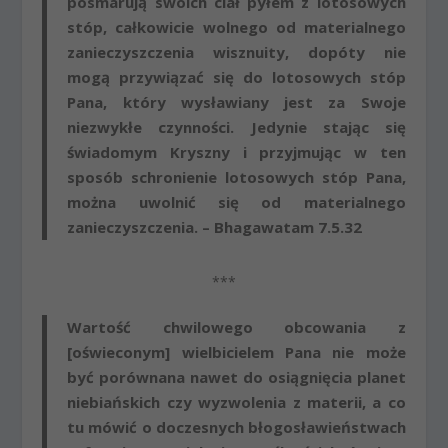
posmarują swoich ciał pyłem z lotosowych
stóp, całkowicie wolnego od materialnego
zanieczyszczenia wisznuity, dopóty nie
mogą przywiązać się do lotosowych stóp
Pana, który wysławiany jest za Swoje
niezwykłe czynności. Jedynie stając się
świadomym Kryszny i przyjmując w ten
sposób schronienie lotosowych stóp Pana,
można uwolnić się od materialnego
zanieczyszczenia. – Bhagawatam 7.5.32
***
Wartość chwilowego obcowania z
[oświeconym] wielbicielem Pana nie może
być porównana nawet do osiągnięcia planet
niebiańskich czy wyzwolenia z materii, a co
tu mówić o doczesnych błogosławieństwach