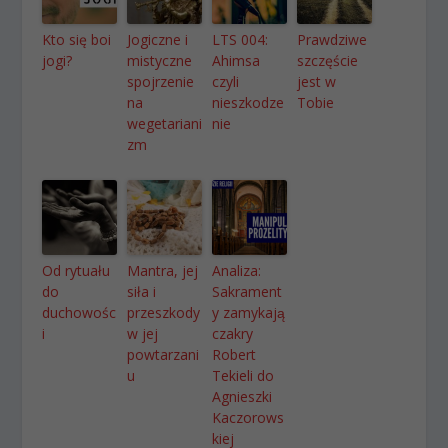
Kto się boi
Jogiczne i
LTS 004:
Prawdziwe
jogi?
mistyczne
Ahimsa
szczęście
spojrzenie
czyli
jest w
na
nieszkodze
Tobie
wegetariani
nie
zm
Od rytuału
Mantra, jej
Analiza:
do
siła i
Sakrament
duchowośc
przeszkody
y zamykają
i
w jej
czakry
powtarzani
Robert
u
Tekieli do
Agnieszki
Kaczorows
kiej