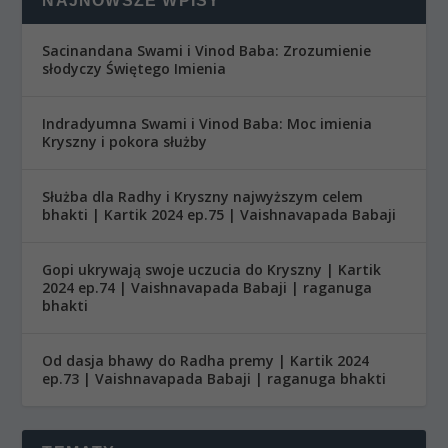
NAJNOWSZE WPISY
Sacinandana Swami i Vinod Baba: Zrozumienie
słodyczy Świętego Imienia
Indradyumna Swami i Vinod Baba: Moc imienia
Kryszny i pokora służby
Służba dla Radhy i Kryszny najwyższym celem
bhakti | Kartik 2024 ep.75 | Vaishnavapada Babaji
Gopi ukrywają swoje uczucia do Kryszny | Kartik
2024 ep.74 | Vaishnavapada Babaji | raganuga
bhakti
Od dasja bhawy do Radha premy | Kartik 2024
ep.73 | Vaishnavapada Babaji | raganuga bhakti