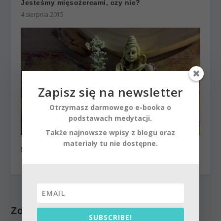
Jesteśmy mięsożercami, czy nie?
4 sierpnia 2015
Zapisz się na newsletter
Otrzymasz darmowego e-booka o
podstawach medytacji.
Także najnowsze wpisy z blogu oraz
materiały tu nie dostępne.
Śiwa, najlepszy z joginów
10 marca 2016
Zostaw odpowiedź
SUBSCRIBE!