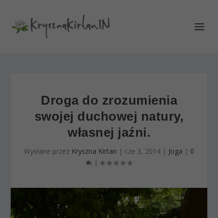
Droga do zrozumienia
swojej duchowej natury,
własnej jaźni.
Wysłane przez
Kryszna Kirtan
|
cze 3, 2014
|
Joga
|
0
|