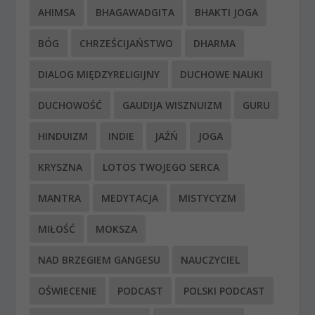
AHIMSA
BHAGAWADGITA
BHAKTI JOGA
BÓG
CHRZEŚCIJAŃSTWO
DHARMA
DIALOG MIĘDZYRELIGIJNY
DUCHOWE NAUKI
DUCHOWOŚĆ
GAUDIJA WISZNUIZM
GURU
HINDUIZM
INDIE
JAŹŃ
JOGA
KRYSZNA
LOTOS TWOJEGO SERCA
MANTRA
MEDYTACJA
MISTYCYZM
MIŁOŚĆ
MOKSZA
NAD BRZEGIEM GANGESU
NAUCZYCIEL
OŚWIECENIE
PODCAST
POLSKI PODCAST