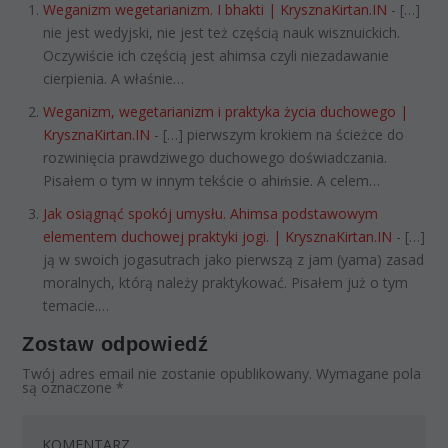
Weganizm wegetarianizm. I bhakti | KrysznaKirtan.IN
- […]
nie jest wedyjski, nie jest też częścią nauk wisznuickich.
Oczywiście ich częścią jest ahimsa czyli niezadawanie
cierpienia. A właśnie…
Weganizm, wegetarianizm i praktyka życia duchowego |
KrysznaKirtan.IN
- […] pierwszym krokiem na ścieżce do
rozwinięcia prawdziwego duchowego doświadczania.
Pisałem o tym w innym tekście o ahiṁsie. A celem…
Jak osiągnąć spokój umysłu. Ahimsa podstawowym
elementem duchowej praktyki jogi. | KrysznaKirtan.IN
- […]
ją w swoich jogasutrach jako pierwszą z jam (yama) zasad
moralnych, którą należy praktykować. Pisałem już o tym
temacie.…
Zostaw odpowiedź
Twój adres email nie zostanie opublikowany.
Wymagane pola
są oznaczone
*