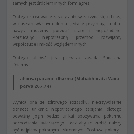
samych jest źródłem innych form agresji.
Dlatego stosowanie zasady ahimsy zaczyna się od nas,
w naszym własnym domu. Jedynie przyjmując dobre
nawyki możemy porzucić stare i niepożądane.
Porzucając niepotrzebną przemoc rozwijamy
współczucie i miłość względem innych.
Dlatego
ahi
ṁ
sā
jest pierwsza zasadą Sanatana
Dharmy.
ahimsa paramo dharma
(Mahabharata Vana-
parva 207.74)
Wynika ona ze zdrowego rozsądku, niekrzywdzenie
oznacza unikanie niepotrzebnego zabijania, dlatego
poważny jogin będzie unikał spożywania pokarmu
pochodzenia zwierzęcego. Lecz aby to zrobić należy
być najpierw pokornym i skromnym. Postawa pokory i