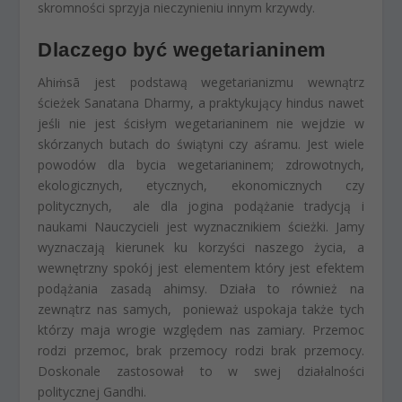
skromności sprzyja nieczynieniu innym krzywdy.
Dlaczego być wegetarianinem
Ahi
ṁ
sā
jest podstawą wegetarianizmu wewnątrz
ścieżek Sanatana Dharmy, a praktykujący hindus nawet
jeśli nie jest ścisłym wegetarianinem nie wejdzie w
skórzanych butach do świątyni czy aśramu. Jest wiele
powodów dla bycia wegetarianinem; zdrowotnych,
ekologicznych, etycznych, ekonomicznych czy
politycznych, ale dla jogina podążanie tradycją i
naukami Nauczycieli jest wyznacznikiem ścieżki. Jamy
wyznaczają kierunek ku korzyści naszego życia, a
wewnętrzny spokój jest elementem który jest efektem
podążania zasadą ahimsy. Działa to również na
zewnątrz nas samych, ponieważ uspokaja także tych
którzy maja wrogie względem nas zamiary. Przemoc
rodzi przemoc, brak przemocy rodzi brak przemocy.
Doskonale zastosował to w swej działalności
politycznej Gandhi.