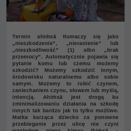
Termin
ahi
ṁ
sā
tłumaczy się jako
„nieszkodzenie”, „nieranienie” lub
„nieszkodliwość” (1) albo „brak
przemocy”. Automatycznie pojawia się
pytanie komu lub czemu możemy
szkodzić? Możemy szkodzić innym,
środowisku naturalnemu albo sobie
samym. Możemy to robić czynem,
zaniechaniem czynu, słowem lub myślą,
intencją.
Ahi
ṁ
sā
jest drogą ku
zminimalizowaniu działania na szkodę
innych tak bardzo jak to tylko możliwe.
Matka karząca dziecko za ponowne
przebieganie przez ulicę nie czyni
względem niego himsy (
hi
ṁ
sā –