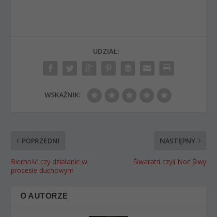
UDZIAŁ:
WSKAŹNIK:
POPRZEDNI
NASTĘPNY
Bierność czy działanie w
Śiwaratri czyli Noc Śiwy
procesie duchowym
O AUTORZE