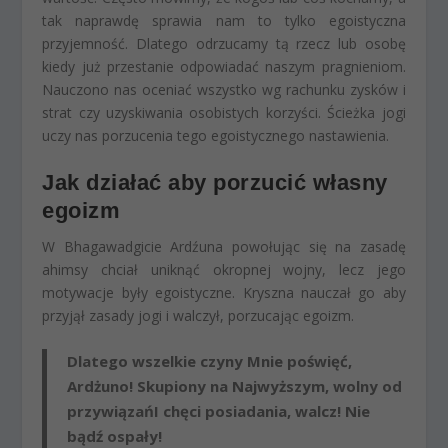
tak naprawdę sprawia nam to tylko egoistyczna
przyjemność. Dlatego odrzucamy tą rzecz lub osobę
kiedy już przestanie odpowiadać naszym pragnieniom.
Nauczono nas oceniać wszystko wg rachunku zysków i
strat czy uzyskiwania osobistych korzyści. Ścieżka jogi
uczy nas porzucenia tego egoistycznego nastawienia.
Jak działać aby porzucić własny
egoizm
W Bhagawadgicie Ardźuna powołując się na zasadę
ahimsy chciał uniknąć okropnej wojny, lecz jego
motywacje były egoistyczne. Kryszna nauczał go aby
przyjął zasady jogi i walczył, porzucając egoizm.
Dlatego wszelkie czyny Mnie poświęć,
Ardżuno!
Skupiony na Najwyższym, wolny od
przywiązań
I chęci posiadania, walcz! Nie
bądź ospały!