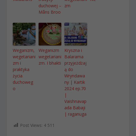
duchowej –
zm
Måns Broo
Weganizm,
Weganizm
Kryszna i
wegetariani
wegetariani
Balarama
zm i
zm. I bhakti
przyjeżdżaj
praktyka
ą do
życia
Wryndawa
duchoweg
ny | Kartik
o
2024 ep.70
|
Vaishnavap
ada Babaji
| raganuga
Post Views:
4 511