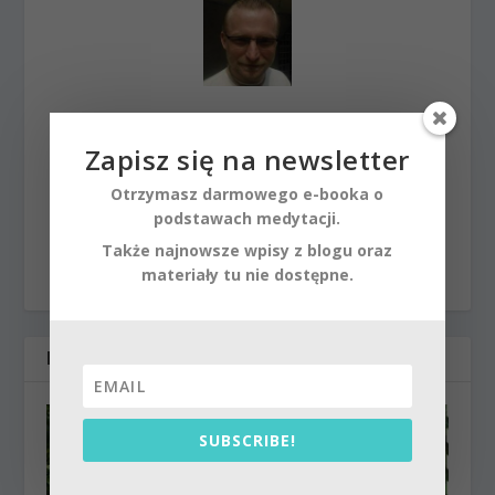
Kryszna Kirtan
Zapisz się na newsletter
jogin, nauczyciel medytacji, wydawca, podróżnik,
przedsiębiorca, aktywista. Urodzony w 1972.
Otrzymasz darmowego e-booka o
Zainteresowanie filozofią Wschodu kultywuje od 1987
podstawach medytacji.
roku. Praktykuje w tradycji bhakti.
Także najnowsze wpisy z blogu oraz
materiały tu nie dostępne.
POWIĄZANE POSTY
SUBSCRIBE!