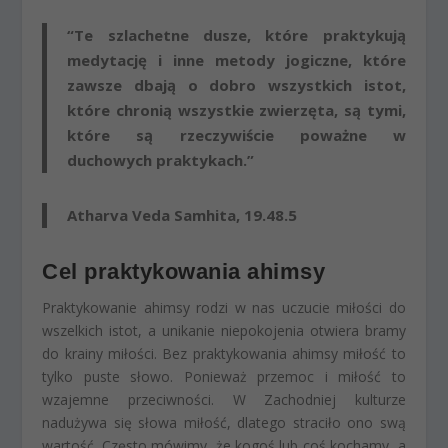
“Te szlachetne dusze, które praktykują
medytację i inne metody jogiczne, które
zawsze dbają o dobro wszystkich istot,
które chronią wszystkie zwierzęta, są tymi,
które są rzeczywiście poważne w
duchowych praktykach.”
Atharva Veda Samhita, 19.48.5
Cel praktykowania ahimsy
Praktykowanie ahimsy rodzi w nas uczucie miłości do
wszelkich istot, a unikanie niepokojenia otwiera bramy
do krainy miłości. Bez praktykowania ahimsy miłość to
tylko puste słowo. Ponieważ przemoc i miłość to
wzajemne przeciwności. W Zachodniej kulturze
nadużywa się słowa miłość, dlatego straciło ono swą
wartość. Często mówimy, że kogoś lub coś kochamy, a