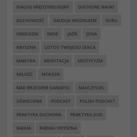
DIALOG MIĘDZYRELIGIJNY
DUCHOWE NAUKI
DUCHOWOŚĆ
GAUDIJA WISZNUIZM
GURU
HINDUIZM
INDIE
JAŹŃ
JOGA
KRYSZNA
LOTOS TWOJEGO SERCA
MANTRA
MEDYTACJA
MISTYCYZM
MIŁOŚĆ
MOKSZA
NAD BRZEGIEM GANGESU
NAUCZYCIEL
OŚWIECENIE
PODCAST
POLSKI PODCAST
PRAKTYKA DUCHOWA
PRAKTYKA JOGI
RADHA
RADHA I KRYSZNA