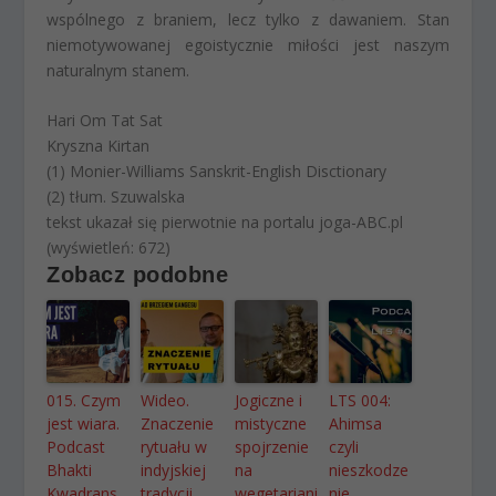
wspólnego z braniem, lecz tylko z dawaniem. Stan
niemotywowanej egoistycznie miłości jest naszym
naturalnym stanem.
Hari Om Tat Sat
Kryszna Kirtan
(1) Monier-Williams Sanskrit-English Disctionary
(2) tłum. Szuwalska
tekst ukazał się pierwotnie na portalu joga-ABC.pl
(wyświetleń: 672)
Zobacz podobne
015. Czym
Wideo.
Jogiczne i
LTS 004:
jest wiara.
Znaczenie
mistyczne
Ahimsa
Podcast
rytuału w
spojrzenie
czyli
Bhakti
indyjskiej
na
nieszkodze
Kwadrans
tradycji
wegetariani
nie