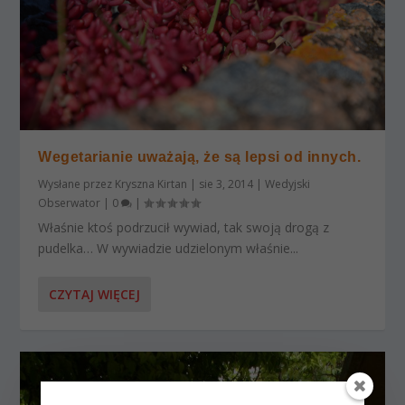
Wegetarianie uważają, że są lepsi od innych.
Wysłane przez
Kryszna Kirtan
|
sie 3, 2014
|
Wedyjski
Obserwator
|
0
|
Właśnie ktoś podrzucił wywiad, tak swoją drogą z
pudelka… W wywiadzie udzielonym właśnie...
CZYTAJ WIĘCEJ