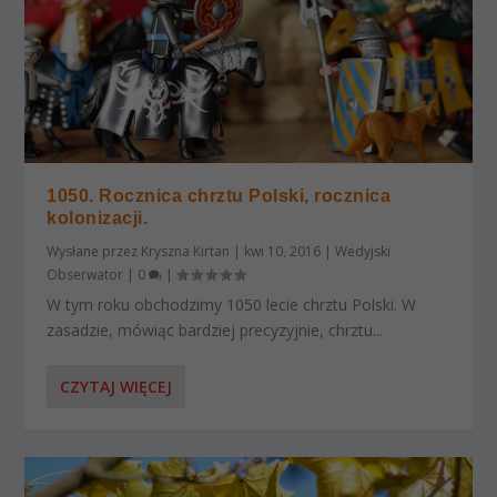
1050. Rocznica chrztu Polski, rocznica
kolonizacji.
Wysłane przez
Kryszna Kirtan
|
kwi 10, 2016
|
Wedyjski
Obserwator
|
0
|
W tym roku obchodzimy 1050 lecie chrztu Polski. W
zasadzie, mówiąc bardziej precyzyjnie, chrztu...
CZYTAJ WIĘCEJ