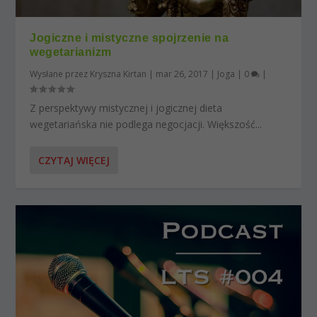
Jogiczne i mistyczne spojrzenie na
wegetarianizm
Wysłane przez
Kryszna Kirtan
|
mar 26, 2017
|
Joga
|
0
|
Z perspektywy mistycznej i jogicznej dieta
wegetariańska nie podlega negocjacji. Większość...
CZYTAJ WIĘCEJ