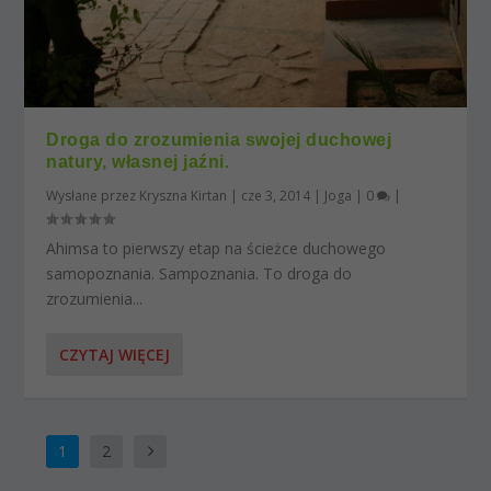
Droga do zrozumienia swojej duchowej
natury, własnej jaźni.
Wysłane przez
Kryszna Kirtan
|
cze 3, 2014
|
Joga
|
0
|
Ahimsa to pierwszy etap na ścieżce duchowego
samopoznania. Sampoznania. To droga do
zrozumienia...
CZYTAJ WIĘCEJ
1
2