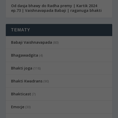
Od dasja bhawy do Radha premy | Kartik 2024
ep.73 | Vaishnavapada Babaji | raganuga bhakti
TEMATY
Babaji Vaishnavapada
(80)
Bhagawadgita
(4)
Bhakti joga
(118)
Bhakti Kwadrans
(90)
Bhakticast
(7)
Emocje
(30)