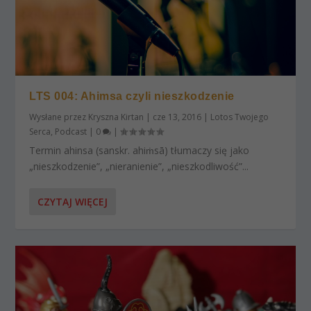
LTS 004: Ahimsa czyli nieszkodzenie
Wysłane przez
Kryszna Kirtan
|
cze 13, 2016
|
Lotos Twojego
Serca
,
Podcast
|
0
|
Termin ahinsa (sanskr. ahiṁsā) tłumaczy się jako
„nieszkodzenie”, „nieranienie”, „nieszkodliwość”...
CZYTAJ WIĘCEJ