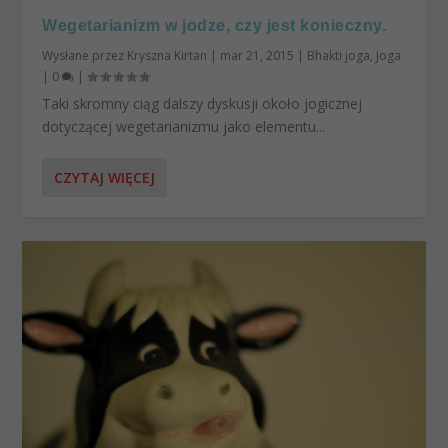
Wegetarianizm w jodze, czy jest konieczny.
Wysłane przez
Kryszna Kirtan
|
mar 21, 2015
|
Bhakti joga
,
Joga
|
0
|
Taki skromny ciąg dalszy dyskusji około jogicznej
dotyczącej wegetarianizmu jako elementu...
CZYTAJ WIĘCEJ