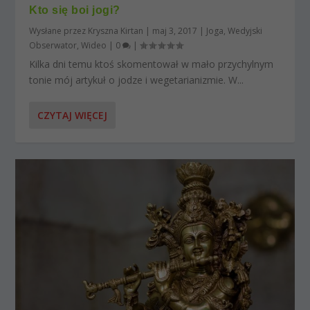
Kto się boi jogi?
Wysłane przez
Kryszna Kirtan
|
maj 3, 2017
|
Joga
,
Wedyjski
Obserwator
,
Wideo
|
0
|
Kilka dni temu ktoś skomentował w mało przychylnym
tonie mój artykuł o jodze i wegetarianizmie. W...
CZYTAJ WIĘCEJ