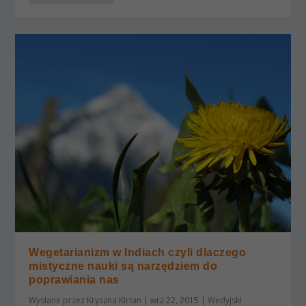
Wegetarianizm w Indiach czyli dlaczego
mistyczne nauki są narzędziem do
poprawiania nas
Wysłane przez
Kryszna Kirtan
|
wrz 22, 2015
|
Wedyjski