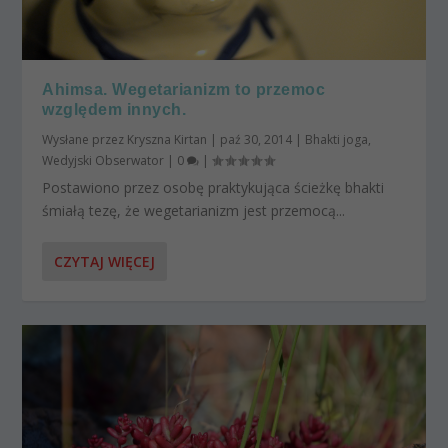
Ahimsa. Wegetarianizm to przemoc
względem innych.
Wysłane przez
Kryszna Kirtan
|
paź 30, 2014
|
Bhakti joga
,
Wedyjski Obserwator
|
0
|
Postawiono przez osobę praktykująca ścieżkę bhakti
śmiałą tezę, że wegetarianizm jest przemocą...
CZYTAJ WIĘCEJ