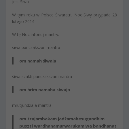
jest Śiwa.
W tym roku w Polsce Śiwaratri, Noc Śiwy przypada 28
lutego 2014
W tę Noc intonuj mantry
:
śiwa panczakszari mantra
om namah śiwaja
śiwa szakti panczakszari mantra
om hrim namaha siwaja
mrutjundźaja mantra
om trajambakam jadźamahe
sugandhim
puszti wardhanam
urwarukamiwa bandhanat