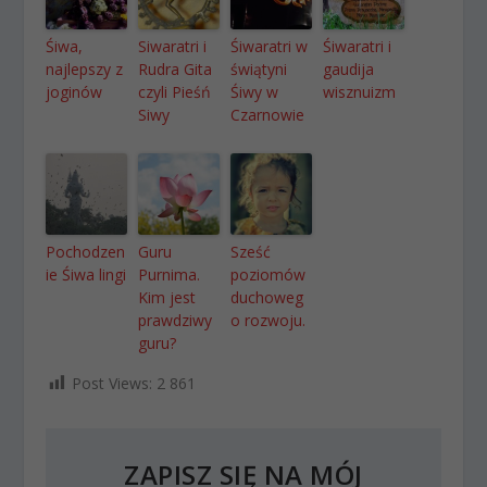
Śiwa,
Siwaratri i
Śiwaratri w
Śiwaratri i
najlepszy z
Rudra Gita
świątyni
gaudija
joginów
czyli Pieśń
Śiwy w
wisznuizm
Siwy
Czarnowie
Pochodzen
Guru
Sześć
ie Śiwa lingi
Purnima.
poziomów
Kim jest
duchoweg
prawdziwy
o rozwoju.
guru?
Post Views:
2 861
ZAPISZ SIĘ NA MÓJ