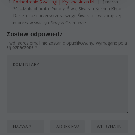
Pochodzenie Śiwa lingi | KrysznaKirtan.IN
- […] marca,
2014Mahabharata, Purany, Śiwa, ŚiwaratriKrishna Kirtan
Das Z okazji przedwczorajszego Śiwaratri i wczorajszej
imprezy w świątyni Śiwy w Czarnowie…
Zostaw odpowiedź
Twój adres email nie zostanie opublikowany.
Wymagane pola
są oznaczone
*