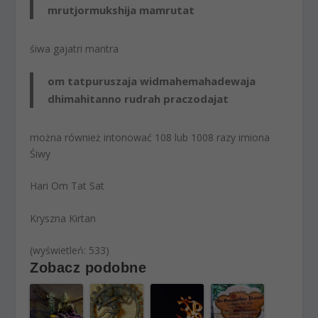
mrutjor
mukshija mamrutat
śiwa gajatri mantra
om tatpuruszaja widmahe
mahadewaja
dhimahi
tanno rudrah praczodajat
można również intonować 108 lub 1008 razy imiona
Śiwy
Hari Om Tat Sat
Kryszna Kirtan
(wyświetleń: 533)
Zobacz podobne