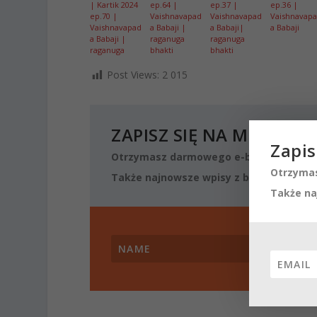
| Kartik 2024
ep.64 |
ep.37 |
ep.36 |
ep.70 |
Vaishnavapad
Vaishnavapad
Vaishnavap
Vaishnavapad
a Babaji |
a Babaji|
a Babaji
a Babaji |
raganuga
raganuga
raganuga
bhakti
bhakti
Post Views:
2 015
ZAPISZ SIĘ NA MÓJ NEW
Zapis
Otrzymasz darmowego e-booka o podst
Otrzymas
Także najnowsze wpisy z blogu oraz mat
Także na