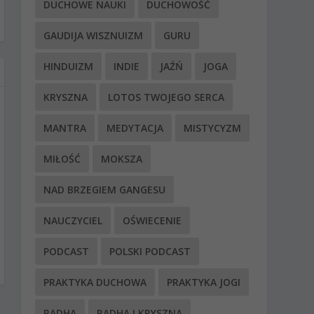
DUCHOWE NAUKI
DUCHOWOŚĆ
GAUDIJA WISZNUIZM
GURU
HINDUIZM
INDIE
JAŹŃ
JOGA
KRYSZNA
LOTOS TWOJEGO SERCA
MANTRA
MEDYTACJA
MISTYCYZM
MIŁOŚĆ
MOKSZA
NAD BRZEGIEM GANGESU
NAUCZYCIEL
OŚWIECENIE
PODCAST
POLSKI PODCAST
PRAKTYKA DUCHOWA
PRAKTYKA JOGI
RADHA
RADHA I KRYSZNA