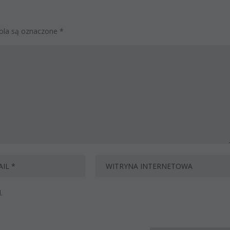
la są oznaczone
*
.