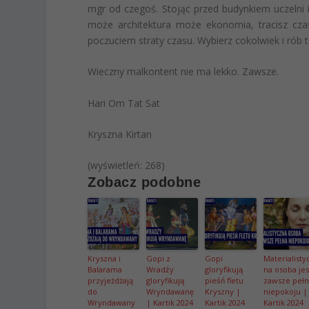
mgr od czegoś. Stojąc przed budynkiem uczelni
może architektura może ekonomia, tracisz czas
poczuciem straty czasu. Wybierz cokolwiek i rób t
Wieczny malkontent nie ma lekko. Zawsze.
Hari Om Tat Sat
Kryszna Kirtan
(wyświetleń: 268)
Zobacz podobne
Kryszna i
Gopi z
Gopi
Materialisty
Balarama
Wradźy
gloryfikują
na osoba jes
przyjeżdżają
gloryfikują
pieśń fletu
zawsze peł
do
Wryndawanę
Kryszny |
niepokoju |
Wryndawany
| Kartik 2024
Kartik 2024
Kartik 2024