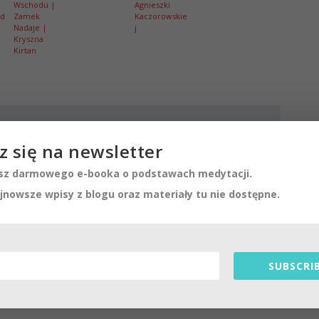
Wschodu |
Agnieszki
ad
Zamek
Kaczorowskie
Nadaje |
j
Kryszna
Kirtan
SLETTER
z się na newsletter
awach medytacji.
z darmowego e-booka o podstawach medytacji.
eriały tu nie dostępne.
jnowsze wpisy z blogu oraz materiały tu nie dostępne.
SUBSCRIBE!
SUBSCRIB