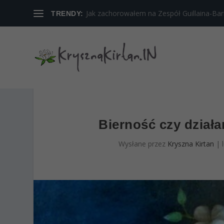
Jak zachorowałem na Zespół Guillaina-Barreg
TRENDY:
Bierność czy dział
Wysłane przez
Kryszna Kirtan
|