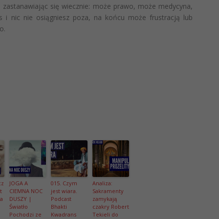
 i zastanawiając się wiecznie: może prawo, może medycyna,
 i nic nie osiągniesz poza, na końcu może frustracją lub
o.
cz
JOGA A
015. Czym
Analiza:
t
CIEMNA NOC
jest wiara.
Sakramenty
na
DUSZY |
Podcast
zamykają
Światło
Bhakti
czakry Robert
Pochodzi ze
Kwadrans
Tekieli do