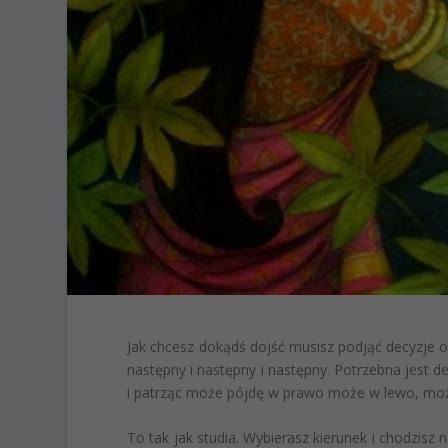
Jak chcesz dokądś dojść musisz podjąć decyzje 
następny i następny i następny. Potrzebna jest d
i patrząc może pójdę w prawo może w lewo, może 
To tak jak studia. Wybierasz kierunek i chodzisz