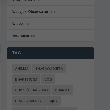
Wedyjski Obserwator
(37)
Wideo
(39)
wisznuizm
(2)
TAGI
a
AHIMSA
BHAGAWADGITA
BHAKTI JOGA
BÓG
CHRZEŚCIJAŃSTWO
DHARMA
DIALOG MIĘDZYRELIGIJNY