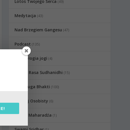
Lotos Twojego Serca
(49)
Medytacja
(43)
Nad Brzegiem Gangesu
(47)
Podcast
(135)
Psychologia jogi
(4)
Radha Rasa Sudhanidhi
(15)
Raganuga Bhakti
(100)
Rozwój Osobisty
(6)
E!
Sadhu Maharadźa
(1)
Swami Sridhar
(1)