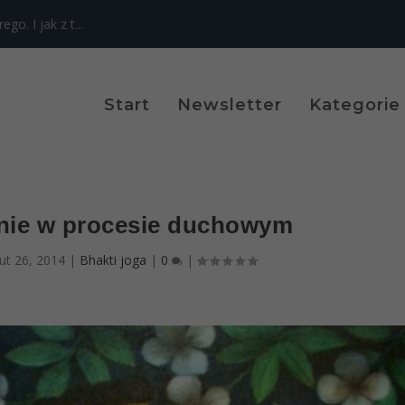
o. I jak z t...
Start
Newsletter
Kategorie
anie w procesie duchowym
lut 26, 2014
|
Bhakti joga
|
0
|