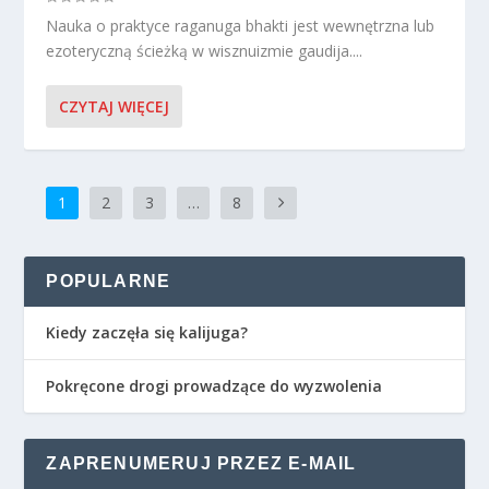
Nauka o praktyce raganuga bhakti jest wewnętrzna lub
ezoteryczną ścieżką w wisznuizmie gaudija....
CZYTAJ WIĘCEJ
1
2
3
…
8
POPULARNE
Kiedy zaczęła się kalijuga?
Pokręcone drogi prowadzące do wyzwolenia
ZAPRENUMERUJ PRZEZ E-MAIL