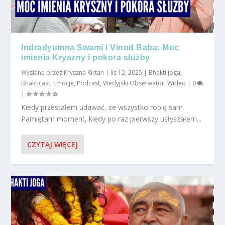
Indradyumna Swami i Vinod Baba: Moc
imienia Kryszny i pokora służby
Wysłane przez
Kryszna Kirtan
|
lis 12, 2025
|
Bhakti joga
,
Bhakticast
,
Emocje
,
Podcast
,
Wedyjski Obserwator
,
Wideo
|
0
|
Kiedy przestałem udawać, że wszystko robię sam
Pamiętam moment, kiedy po raz pierwszy usłyszałem...
CZYTAJ WIĘCEJ