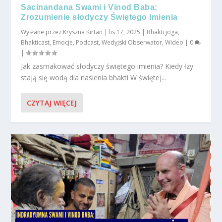
Sacinandana Swami i Vinod Baba:
Zrozumienie słodyczy Świętego Imienia
Wysłane przez
Kryszna Kirtan
|
lis 17, 2025
|
Bhakti joga
,
Bhakticast
,
Emocje
,
Podcast
,
Wedyjski Obserwator
,
Wideo
|
0
|
Jak zasmakować słodyczy świętego imienia? Kiedy łzy
stają się wodą dla nasienia bhakti W świętej...
CZYTAJ WIĘCEJ