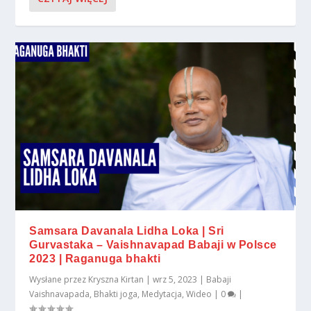
Samsara Davanala Lidha Loka | Sri
Gurvastaka – Vaishnavapad Babaji w Polsce
2023 | Raganuga bhakti
Wysłane przez
Kryszna Kirtan
|
wrz 5, 2023
|
Babaji
Vaishnavapada
,
Bhakti joga
,
Medytacja
,
Wideo
|
0
|