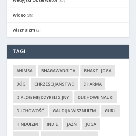
Wedyjski Obserwator
(37)
Wideo
(39)
wisznuizm
(2)
TAGI
AHIMSA
BHAGAWADGITA
BHAKTI JOGA
BÓG
CHRZEŚCIJAŃSTWO
DHARMA
DIALOG MIĘDZYRELIGIJNY
DUCHOWE NAUKI
DUCHOWOŚĆ
GAUDIJA WISZNUIZM
GURU
HINDUIZM
INDIE
JAŹŃ
JOGA