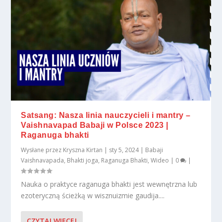
Satsang: Nasza linia nauczycieli i mantry –
Vaishnavapad Babaji w Polsce 2023 |
Raganuga bhakti
Wysłane przez
Kryszna Kirtan
|
sty 5, 2024
|
Babaji
Vaishnavapada
,
Bhakti joga
,
Raganuga Bhakti
,
Wideo
|
0
|
Nauka o praktyce raganuga bhakti jest wewnętrzna lub
ezoteryczną ścieżką w wisznuizmie gaudija....
CZYTAJ WIĘCEJ