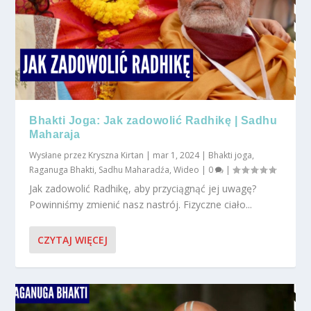
Bhakti Joga: Jak zadowolić Radhikę | Sadhu
Maharaja
Wysłane przez
Kryszna Kirtan
|
mar 1, 2024
|
Bhakti joga
,
Raganuga Bhakti
,
Sadhu Maharadźa
,
Wideo
|
0
|
Jak zadowolić Radhikę, aby przyciągnąć jej uwagę?
Powinniśmy zmienić nasz nastrój. Fizyczne ciało...
CZYTAJ WIĘCEJ