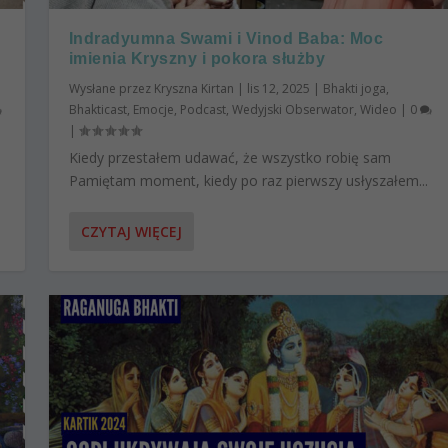
Indradyumna Swami i Vinod Baba: Moc
imienia Kryszny i pokora służby
Wysłane przez
Kryszna Kirtan
|
lis 12, 2025
|
Bhakti joga
,
Bhakticast
,
Emocje
,
Podcast
,
Wedyjski Obserwator
,
Wideo
|
0
|
Kiedy przestałem udawać, że wszystko robię sam
Pamiętam moment, kiedy po raz pierwszy usłyszałem...
CZYTAJ WIĘCEJ