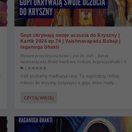
Gopi ukrywają swoje uczucia do Kryszny |
Kartik 2024 ep.74 | Vaishnavapada Babaji |
raganuga bhakti
Wysłane przez
Kryszna Kirtan
|
paź 29, 2025
|
Babaji
Vaishnavapada
,
Bhakti Kwadrans
,
Podcast
,
Raganuga Bhakti
|
0
|
ą
Dziś poznamy madhurya rasę. To najsłodszy rodzaj
miłości do Kryszny. Usłyszysz o gopi, które miały...
CZYTAJ WIĘCEJ