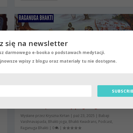
z się na newsletter
z darmowego e-booka o podstawach medytacji.
jnowsze wpisy z blogu oraz materiały tu nie dostępne.
SUBSCRIB
Kryszna i Balarama przyjeżdżają do
Wryndawany | Kartik 2024 ep.70 |
Vaishnavapada Babaji | raganuga
Wysłane przez
Kryszna Kirtan
|
paź 23, 2025
|
Babaji
Vaishnavapada
,
Bhakti joga
,
Bhakti Kwadrans
,
Podcast
,
Raganuga Bhakti
|
0
|