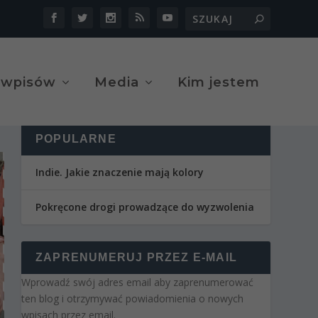
 wpisów
Media
Kim jestem
POPULARNE
Indie. Jakie znaczenie mają kolory
Pokręcone drogi prowadzące do wyzwolenia
ZAPRENUMERUJ PRZEZ E-MAIL
Wprowadź swój adres email aby zaprenumerować
ten blog i otrzymywać powiadomienia o nowych
wpisach przez email.