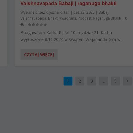
Vaishnavapada Babaji | raganuga bhakti
Wysłane przez
Kryszna Kirtan
|
paź 22, 2025
|
Babaji
Vaishnavapada
,
Bhakti Kwadrans
,
Podcast
,
Raganuga Bhakti
|
0
|
Bhagavatam Katha Pieśń 10. rozdział 21. Katha
wygłoszone 8.11.2024 w świątyni Vrajananda Gira w...
CZYTAJ WIĘCEJ
1
2
3
…
9