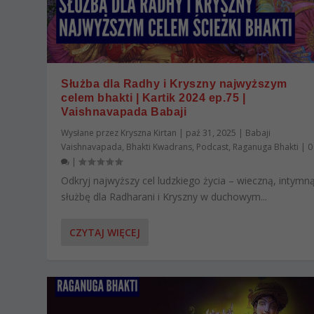
Służba dla Radhy i Kryszny najwyższym
celem bhakti | Kartik 2024 ep.75 |
Vaishnavapada Babaji
Wysłane przez
Kryszna Kirtan
|
paź 31, 2025
|
Babaji
Vaishnavapada
,
Bhakti Kwadrans
,
Podcast
,
Raganuga Bhakti
|
0
|
Odkryj najwyższy cel ludzkiego życia – wieczną, intymn
służbę dla Radharani i Kryszny w duchowym...
CZYTAJ WIĘCEJ