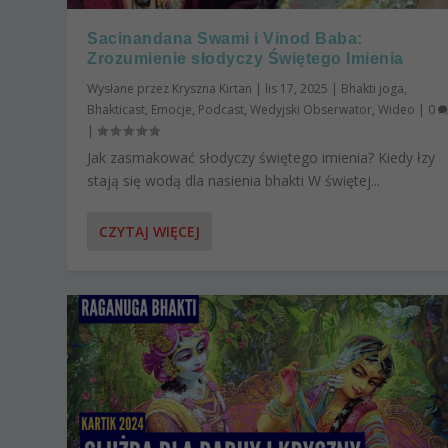
Sacinandana Swami i Vinod Baba:
Zrozumienie słodyczy Świętego Imienia
Wysłane przez
Kryszna Kirtan
|
lis 17, 2025
|
Bhakti joga
,
Bhakticast
,
Emocje
,
Podcast
,
Wedyjski Obserwator
,
Wideo
|
0
|
Jak zasmakować słodyczy świętego imienia? Kiedy łzy
stają się wodą dla nasienia bhakti W świętej...
CZYTAJ WIĘCEJ