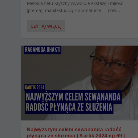
Melodia fletu Kryszny wywołuje ekstazę i miłość
(prema), manifestującą się w naturze — rzeki...
CZYTAJ WIĘCEJ
Najwyższym celem sewananda radość
płynąca ze służenia | Kartik 2024 ep.69 |