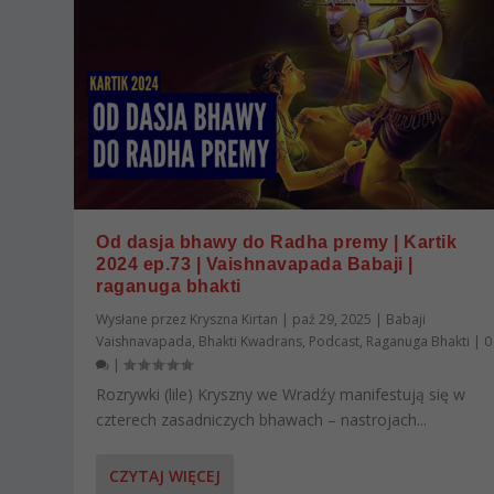
Od dasja bhawy do Radha premy | Kartik
2024 ep.73 | Vaishnavapada Babaji |
raganuga bhakti
Wysłane przez
Kryszna Kirtan
|
paź 29, 2025
|
Babaji
Vaishnavapada
,
Bhakti Kwadrans
,
Podcast
,
Raganuga Bhakti
|
0
|
Rozrywki (lile) Kryszny we Wradźy manifestują się w
czterech zasadniczych bhawach – nastrojach...
CZYTAJ WIĘCEJ