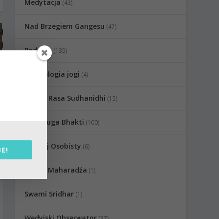
Medytacja
(43)
Nad Brzegiem Gangesu
(47)
Podcast
(135)
Psychologia jogi
(4)
Radha Rasa Sudhanidhi
(15)
Raganuga Bhakti
(100)
Rozwój Osobisty
(6)
E!
Sadhu Maharadźa
(1)
Swami Sridhar
(1)
Wedyjski Obserwator
(37)