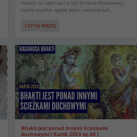
Pozwól, że zaproszę Cię dziś do serca Wryndawany,
byśmy wspólnie zgłębili jedno z najsłodszych...
CZYTAJ WIĘCEJ
Bhakti jest ponad innymi ścieżkami
duchowymi | Kartik 2024 ep.68 |