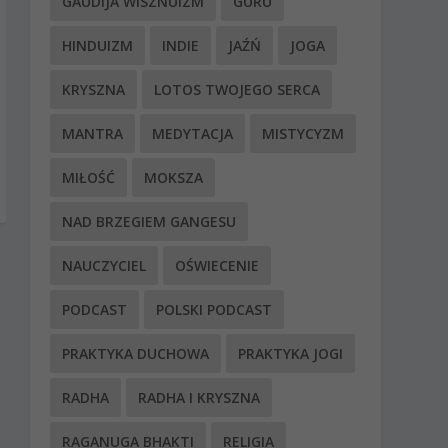
GAUDIJA WISZNUIZM
GURU
HINDUIZM
INDIE
JAŹŃ
JOGA
KRYSZNA
LOTOS TWOJEGO SERCA
MANTRA
MEDYTACJA
MISTYCYZM
MIŁOŚĆ
MOKSZA
NAD BRZEGIEM GANGESU
NAUCZYCIEL
OŚWIECENIE
PODCAST
POLSKI PODCAST
PRAKTYKA DUCHOWA
PRAKTYKA JOGI
RADHA
RADHA I KRYSZNA
RAGANUGA BHAKTI
RELIGIA