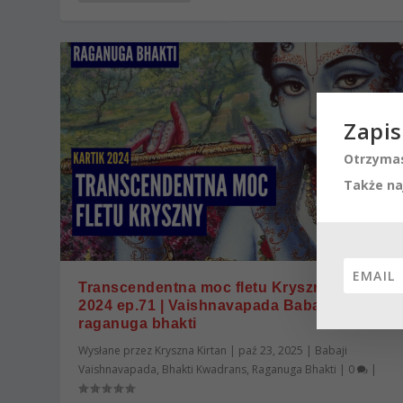
Zapis
Otrzymas
Także na
Transcendentna moc fletu Kryszny | Kartik
2024 ep.71 | Vaishnavapada Babaji |
raganuga bhakti
Wysłane przez
Kryszna Kirtan
|
paź 23, 2025
|
Babaji
Vaishnavapada
,
Bhakti Kwadrans
,
Raganuga Bhakti
|
0
|