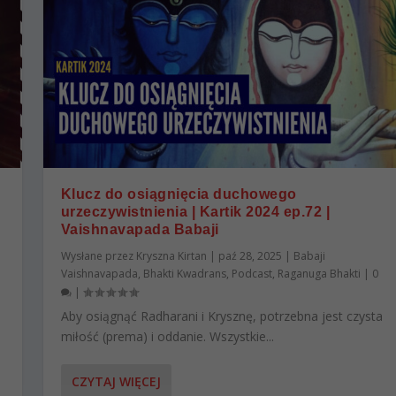
Klucz do osiągnięcia duchowego
urzeczywistnienia | Kartik 2024 ep.72 |
Vaishnavapada Babaji
Wysłane przez
Kryszna Kirtan
|
paź 28, 2025
|
Babaji
Vaishnavapada
,
Bhakti Kwadrans
,
Podcast
,
Raganuga Bhakti
|
0
|
Aby osiągnąć Radharani i Krysznę, potrzebna jest czysta
miłość (prema) i oddanie. Wszystkie...
CZYTAJ WIĘCEJ