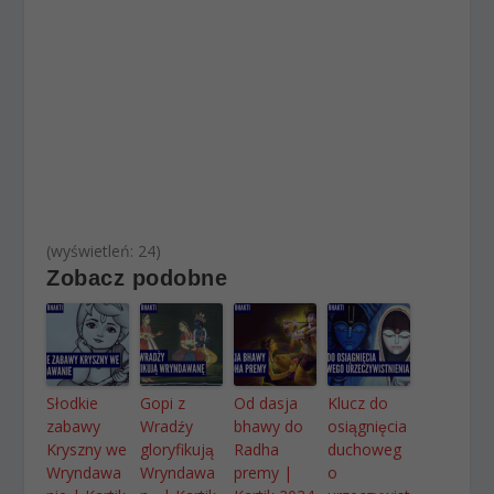
(wyświetleń: 24)
Zobacz podobne
Słodkie
Gopi z
Od dasja
Klucz do
zabawy
Wradźy
bhawy do
osiągnięcia
Kryszny we
gloryfikują
Radha
duchoweg
Wryndawa
Wryndawa
premy |
o