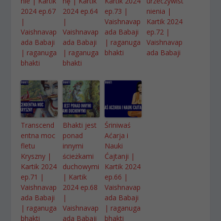
nie | Kartik
nę | Kartik
Kartik 2024
urzeczywist
2024 ep.67
2024 ep.64
ep.73 |
nienia |
|
|
Vaishnavap
Kartik 2024
Vaishnavap
Vaishnavap
ada Babaji
ep.72 |
ada Babaji
ada Babaji
| raganuga
Vaishnavap
| raganuga
| raganuga
bhakti
ada Babaji
bhakti
bhakti
Transcend
Bhakti jest
Śriniwaś
entna moc
ponad
Aćarja i
fletu
innymi
Nauki
Kryszny |
ścieżkami
Ćajtanji |
Kartik 2024
duchowymi
Kartik 2024
ep.71 |
| Kartik
ep.66 |
Vaishnavap
2024 ep.68
Vaishnavap
ada Babaji
|
ada Babaji
| raganuga
Vaishnavap
| raganuga
bhakti
ada Babaji
bhakti