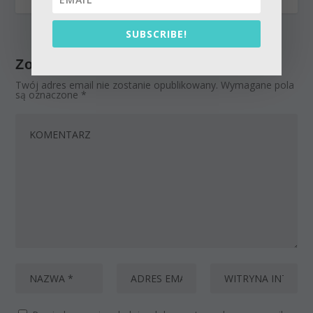
SUBSCRIBE!
Zostaw odpowiedź
Twój adres email nie zostanie opublikowany.
Wymagane pola
są oznaczone
*