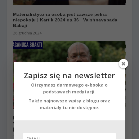
Materialistyczna osoba jest zawsze pełna
niepokoju | Kartik 2024 ep.36 | Vaishnavapada
Babaji
26 grudnia 2024
Zapisz się na newsletter
Otrzymasz darmowego e-booka o
podstawach medytacji.
Także najnowsze wpisy z blogu oraz
materiały tu nie dostępne.
Rozrywki Kryszny trwają cały dzień –
Vaishnavapad das Babaji Maharaja w Polsce 2023
| Raganuga bhakti
1 września 2023