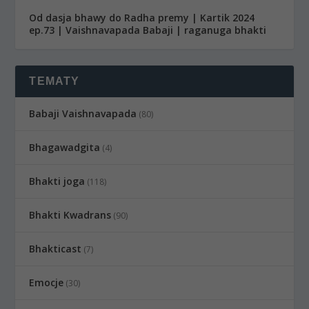
Od dasja bhawy do Radha premy | Kartik 2024
ep.73 | Vaishnavapada Babaji | raganuga bhakti
TEMATY
Babaji Vaishnavapada
(80)
Bhagawadgita
(4)
Bhakti joga
(118)
Bhakti Kwadrans
(90)
Bhakticast
(7)
Emocje
(30)