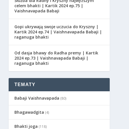
Służba dla Radhy i Kryszny najwyższym
celem bhakti | Kartik 2024 ep.75 |
Vaishnavapada Babaji
Gopi ukrywają swoje uczucia do Kryszny |
Kartik 2024 ep.74 | Vaishnavapada Babaji |
raganuga bhakti
Od dasja bhawy do Radha premy | Kartik
2024 ep.73 | Vaishnavapada Babaji |
raganuga bhakti
TEMATY
Babaji Vaishnavapada
(80)
Bhagawadgita
(4)
Bhakti joga
(118)