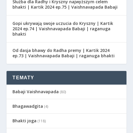
Służba dla Radhy i Kryszny najwyższym celem
bhakti | Kartik 2024 ep.75 | Vaishnavapada Babaji
Gopi ukrywają swoje uczucia do Kryszny | Kartik
2024 ep.74 | Vaishnavapada Babaji | raganuga
bhakti
Od dasja bhawy do Radha premy | Kartik 2024
ep.73 | Vaishnavapada Babaji | raganuga bhakti
TEMATY
Babaji Vaishnavapada
(80)
Bhagawadgita
(4)
Bhakti joga
(118)