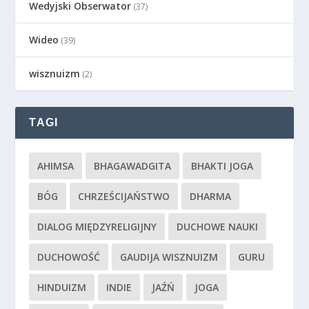
Wedyjski Obserwator
(37)
Wideo
(39)
wisznuizm
(2)
TAGI
AHIMSA
BHAGAWADGITA
BHAKTI JOGA
BÓG
CHRZEŚCIJAŃSTWO
DHARMA
DIALOG MIĘDZYRELIGIJNY
DUCHOWE NAUKI
DUCHOWOŚĆ
GAUDIJA WISZNUIZM
GURU
HINDUIZM
INDIE
JAŹŃ
JOGA