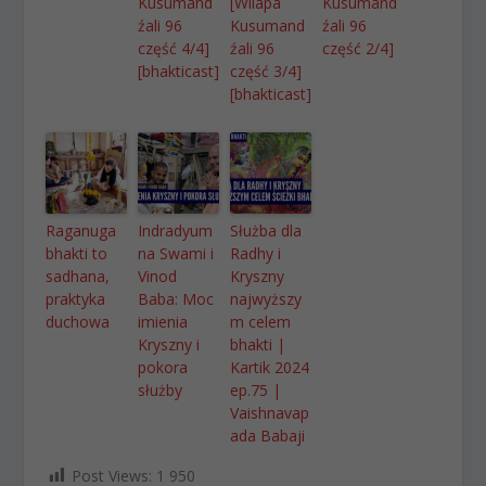
Kusumand
[Wilapa
Kusumand
źali 96
Kusumand
źali 96
część 4/4]
źali 96
część 2/4]
[bhakticast]
część 3/4]
[bhakticast]
Raganuga
Indradyum
Służba dla
bhakti to
na Swami i
Radhy i
sadhana,
Vinod
Kryszny
praktyka
Baba: Moc
najwyższy
duchowa
imienia
m celem
Kryszny i
bhakti |
pokora
Kartik 2024
służby
ep.75 |
Vaishnavap
ada Babaji
Post Views:
1 950