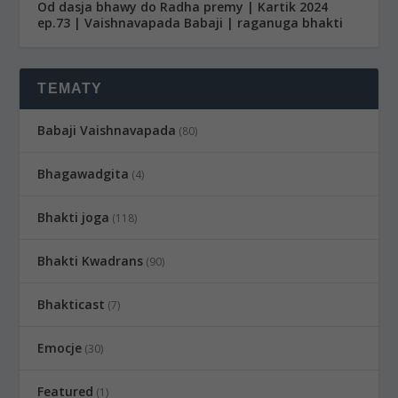
Od dasja bhawy do Radha premy | Kartik 2024
ep.73 | Vaishnavapada Babaji | raganuga bhakti
TEMATY
Babaji Vaishnavapada
(80)
Bhagawadgita
(4)
Bhakti joga
(118)
Bhakti Kwadrans
(90)
Bhakticast
(7)
Emocje
(30)
Featured
(1)