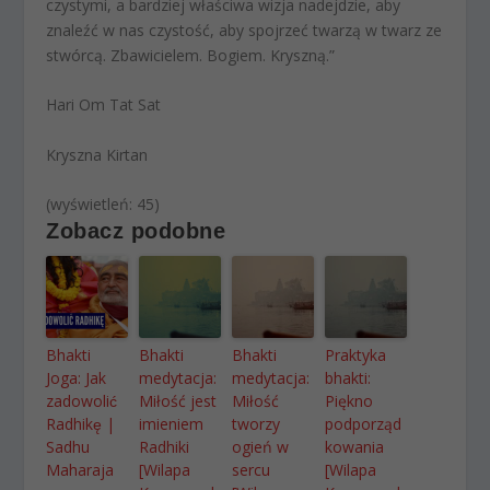
czystymi, a bardziej właściwa wizja nadejdzie, aby
znaleźć w nas czystość, aby spojrzeć twarzą w twarz ze
stwórcą. Zbawicielem. Bogiem. Kryszną.”
Hari Om Tat Sat
Kryszna Kirtan
(wyświetleń: 45)
Zobacz podobne
Bhakti
Bhakti
Bhakti
Praktyka
Joga: Jak
medytacja:
medytacja:
bhakti:
zadowolić
Miłość jest
Miłość
Piękno
Radhikę |
imieniem
tworzy
podporząd
Sadhu
Radhiki
ogień w
kowania
Maharaja
[Wilapa
sercu
[Wilapa