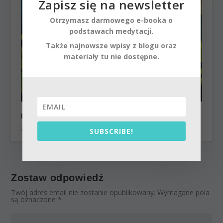
Zapisz się na newsletter
Otrzymasz darmowego e-booka o
podstawach medytacji.
Także najnowsze wpisy z blogu oraz
materiały tu nie dostępne.
Bierność czy działanie w procesie duchowym
26 lutego 2014
SUBSCRIBE!
Zostaw odpowiedź
Twój adres email nie zostanie opublikowany.
Wymagane pola
są oznaczone
*