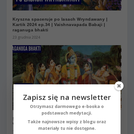
Kryszna spaceruje po lasach Wryndawany |
Kartik 2024 ep.34 | Vaishnavapada Babaji |
raganuga bhakti
23 grudnia 2024
Zapisz się na newsletter
Otrzymasz darmowego e-booka o
podstawach medytacji.
Słodkie zabawy Kryszny | Kartik 2024 ep.25 |
Także najnowsze wpisy z blogu oraz
Vaishnavapada Babaji | raganuga bhakti
materiały tu nie dostępne.
18 listopada 2024