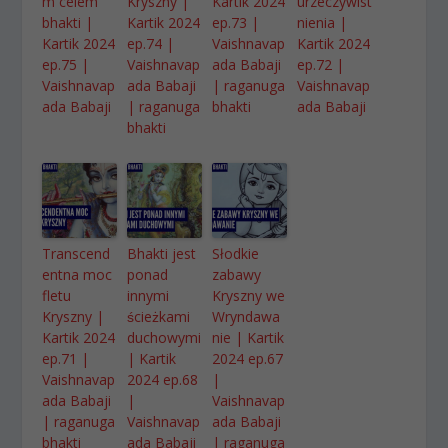
m celem
Kryszny |
Kartik 2024
urzeczywist
bhakti |
Kartik 2024
ep.73 |
nienia |
Kartik 2024
ep.74 |
Vaishnavap
Kartik 2024
ep.75 |
Vaishnavap
ada Babaji
ep.72 |
Vaishnavap
ada Babaji
| raganuga
Vaishnavap
ada Babaji
| raganuga
bhakti
ada Babaji
bhakti
Transcend
Bhakti jest
Słodkie
entna moc
ponad
zabawy
fletu
innymi
Kryszny we
Kryszny |
ścieżkami
Wryndawa
Kartik 2024
duchowymi
nie | Kartik
ep.71 |
| Kartik
2024 ep.67
Vaishnavap
2024 ep.68
|
ada Babaji
|
Vaishnavap
| raganuga
Vaishnavap
ada Babaji
bhakti
ada Babaji
| raganuga