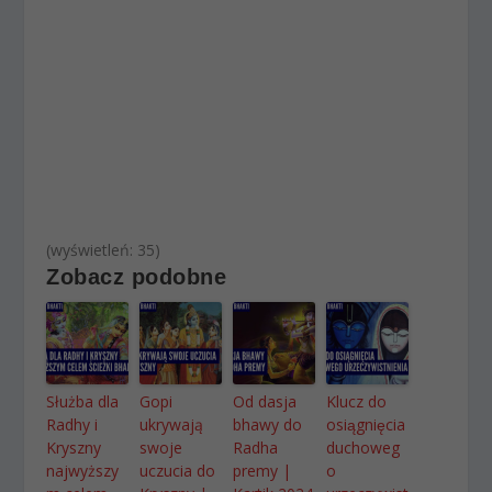
(wyświetleń: 35)
Zobacz podobne
Służba dla
Gopi
Od dasja
Klucz do
Radhy i
ukrywają
bhawy do
osiągnięcia
Kryszny
swoje
Radha
duchoweg
najwyższy
uczucia do
premy |
o