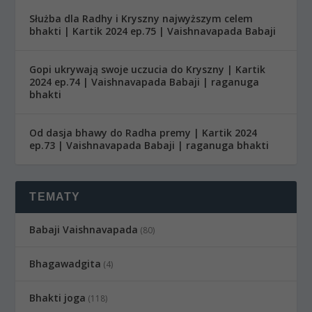
Służba dla Radhy i Kryszny najwyższym celem
bhakti | Kartik 2024 ep.75 | Vaishnavapada Babaji
Gopi ukrywają swoje uczucia do Kryszny | Kartik
2024 ep.74 | Vaishnavapada Babaji | raganuga
bhakti
Od dasja bhawy do Radha premy | Kartik 2024
ep.73 | Vaishnavapada Babaji | raganuga bhakti
TEMATY
Babaji Vaishnavapada
(80)
Bhagawadgita
(4)
Bhakti joga
(118)