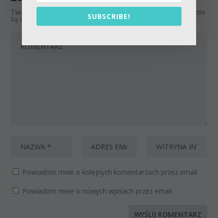
Twój adres email nie zostanie opublikowany.
Wymagane pola
SUBSCRIBE!
są oznaczone
*
Powiadom mnie o kolejnych komentarzach przez email.
Powiadom mnie o nowych wpisach przez email.