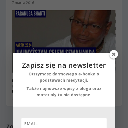
7 marca 2016
Zapisz się na newsletter
Otrzymasz darmowego e-booka o
podstawach medytacji.
Najwyższym celem sewananda radość płynąca ze
służenia | Kartik 2024 ep.69 | Vaishnavapada
Także najnowsze wpisy z blogu oraz
Babaji
materiały tu nie dostępne.
22 października 2025
Zostaw odpowiedź