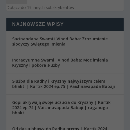
Dołącz do 19 innych subskrybentów
NAJNOWSZE WPISY
Sacinandana Swami i Vinod Baba: Zrozumienie
słodyczy Świętego Imienia
Indradyumna Swami i Vinod Baba: Moc imienia
Kryszny i pokora służby
Służba dla Radhy i Kryszny najwyższym celem
bhakti | Kartik 2024 ep.75 | Vaishnavapada Babaji
Gopi ukrywają swoje uczucia do Kryszny | Kartik
2024 ep.74 | Vaishnavapada Babaji | raganuga
bhakti
Od dasja bhawy do Radha premy | Kartik 2024