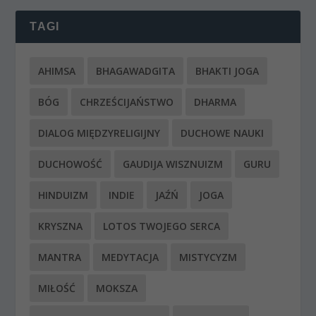
TAGI
AHIMSA
BHAGAWADGITA
BHAKTI JOGA
BÓG
CHRZEŚCIJAŃSTWO
DHARMA
DIALOG MIĘDZYRELIGIJNY
DUCHOWE NAUKI
DUCHOWOŚĆ
GAUDIJA WISZNUIZM
GURU
HINDUIZM
INDIE
JAŹŃ
JOGA
KRYSZNA
LOTOS TWOJEGO SERCA
MANTRA
MEDYTACJA
MISTYCYZM
MIŁOŚĆ
MOKSZA