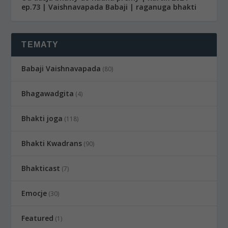
ep.73 | Vaishnavapada Babaji | raganuga bhakti
TEMATY
Babaji Vaishnavapada
(80)
Bhagawadgita
(4)
Bhakti joga
(118)
Bhakti Kwadrans
(90)
Bhakticast
(7)
Emocje
(30)
Featured
(1)