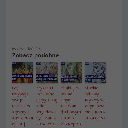
(wyświetleń: 17)
Zobacz podobne
Gopi
Kryszna i
Bhakti jest
Słodkie
ukrywają
Balarama
ponad
zabawy
swoje
przyjeżdżaj
innymi
Kryszny we
uczucia do
ą do
ścieżkami
Wryndawa
Kryszny |
Wryndawa
duchowymi
nie | Kartik
Kartik 2024
ny | Kartik
| Kartik
2024 ep.67
ep.74 |
2024 ep.70
2024 ep.68
|