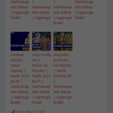
Vaishnavap
|
|
Vaishnavap
ada Babaji
Vaishnavap
Vaishnavap
ada Babaji
| raganuga
ada Babaji
ada Babaji
| raganuga
bhakti
| raganuga
| raganuga
bhakti
bhakti
Śriniwaś
Gopi modlą
Wszystko
Aćarja i
się o
pochodzi
Nauki
miłość do
od Kryszny
Ćajtanji |
Kryszny |
| Kartik
Kartik 2024
Kartik 2024
2024 ep.50
ep.66 |
ep.61 |
|
Vaishnavap
Vaishnavap
Vaishnavap
ada Babaji
ada Babaji
ada Babaji
| raganuga
| raganuga
| raganuga
bhakti
bhakti
bhakti
Post Views:
1 033