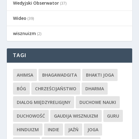
Wedyjski Obserwator
(37)
Wideo
(39)
wisznuizm
(2)
TAGI
AHIMSA
BHAGAWADGITA
BHAKTI JOGA
BÓG
CHRZEŚCIJAŃSTWO
DHARMA
DIALOG MIĘDZYRELIGIJNY
DUCHOWE NAUKI
DUCHOWOŚĆ
GAUDIJA WISZNUIZM
GURU
HINDUIZM
INDIE
JAŹŃ
JOGA