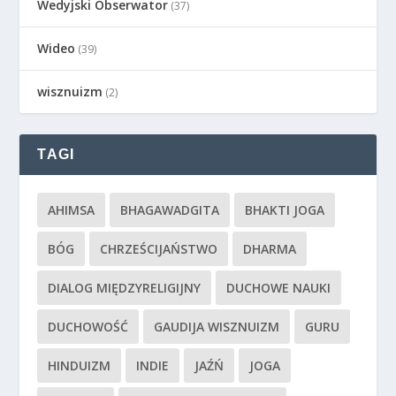
Wedyjski Obserwator
(37)
Wideo
(39)
wisznuizm
(2)
TAGI
AHIMSA
BHAGAWADGITA
BHAKTI JOGA
BÓG
CHRZEŚCIJAŃSTWO
DHARMA
DIALOG MIĘDZYRELIGIJNY
DUCHOWE NAUKI
DUCHOWOŚĆ
GAUDIJA WISZNUIZM
GURU
HINDUIZM
INDIE
JAŹŃ
JOGA