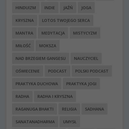
HINDUIZM
INDIE
JAŹŃ
JOGA
KRYSZNA
LOTOS TWOJEGO SERCA
MANTRA
MEDYTACJA
MISTYCYZM
MIŁOŚĆ
MOKSZA
NAD BRZEGIEM GANGESU
NAUCZYCIEL
OŚWIECENIE
PODCAST
POLSKI PODCAST
PRAKTYKA DUCHOWA
PRAKTYKA JOGI
RADHA
RADHA I KRYSZNA
RAGANUGA BHAKTI
RELIGIA
SADHANA
SANATANADHARMA
UMYSŁ