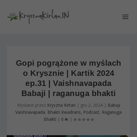
Gopi pogrążone w myślach
o Krysznie | Kartik 2024
ep.31 | Vaishnavapada
Babaji | raganuga bhakti
Wysłane przez
Kryszna Kirtan
|
gru 2, 2024
|
Babaji
Vaishnavapada
,
Bhakti Kwadrans
,
Podcast
,
Raganuga
Bhakti
|
0
|