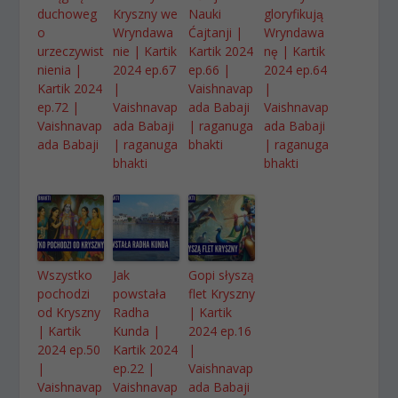
duchoweg
Kryszny we
Nauki
gloryfikują
o
Wryndawa
Ćajtanji |
Wryndawa
urzeczywist
nie | Kartik
Kartik 2024
nę | Kartik
nienia |
2024 ep.67
ep.66 |
2024 ep.64
Kartik 2024
|
Vaishnavap
|
ep.72 |
Vaishnavap
ada Babaji
Vaishnavap
Vaishnavap
ada Babaji
| raganuga
ada Babaji
ada Babaji
| raganuga
bhakti
| raganuga
bhakti
bhakti
Wszystko
Jak
Gopi słyszą
pochodzi
powstała
flet Kryszny
od Kryszny
Radha
| Kartik
| Kartik
Kunda |
2024 ep.16
2024 ep.50
Kartik 2024
|
|
ep.22 |
Vaishnavap
Vaishnavap
Vaishnavap
ada Babaji