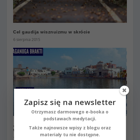
Cel gaudija wisznuizmu w skrócie
6 sierpnia 2015
Zapisz się na newsletter
Otrzymasz darmowego e-booka o
podstawach medytacji.
Jak powstała Radha Kunda | Kartik 2024 ep.22 |
Także najnowsze wpisy z blogu oraz
Vaishnavapada Babaji | raganuga bhakti
materiały tu nie dostępne.
16 listopada 2024