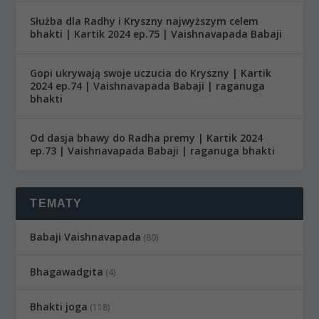
Służba dla Radhy i Kryszny najwyższym celem
bhakti | Kartik 2024 ep.75 | Vaishnavapada Babaji
Gopi ukrywają swoje uczucia do Kryszny | Kartik
2024 ep.74 | Vaishnavapada Babaji | raganuga
bhakti
Od dasja bhawy do Radha premy | Kartik 2024
ep.73 | Vaishnavapada Babaji | raganuga bhakti
TEMATY
Babaji Vaishnavapada
(80)
Bhagawadgita
(4)
Bhakti joga
(118)