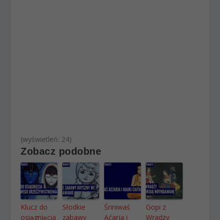
(wyświetleń: 24)
Zobacz podobne
Klucz do
Słodkie
Śriniwaś
Gopi z
osiągnięcia
zabawy
Aćarja i
Wradźy