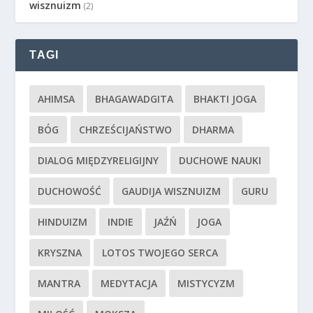
wisznuizm
(2)
TAGI
AHIMSA
BHAGAWADGITA
BHAKTI JOGA
BÓG
CHRZEŚCIJAŃSTWO
DHARMA
DIALOG MIĘDZYRELIGIJNY
DUCHOWE NAUKI
DUCHOWOŚĆ
GAUDIJA WISZNUIZM
GURU
HINDUIZM
INDIE
JAŹŃ
JOGA
KRYSZNA
LOTOS TWOJEGO SERCA
MANTRA
MEDYTACJA
MISTYCYZM