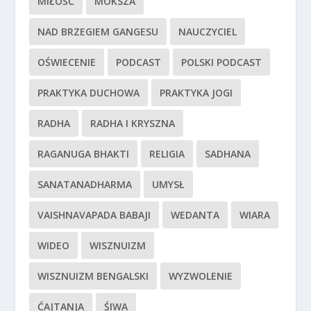
MIŁOŚĆ
MOKSZA
NAD BRZEGIEM GANGESU
NAUCZYCIEL
OŚWIECENIE
PODCAST
POLSKI PODCAST
PRAKTYKA DUCHOWA
PRAKTYKA JOGI
RADHA
RADHA I KRYSZNA
RAGANUGA BHAKTI
RELIGIA
SADHANA
SANATANADHARMA
UMYSŁ
VAISHNAVAPADA BABAJI
WEDANTA
WIARA
WIDEO
WISZNUIZM
WISZNUIZM BENGALSKI
WYZWOLENIE
ĆAJTANJA
ŚIWA