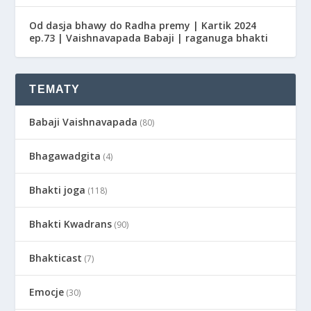
Od dasja bhawy do Radha premy | Kartik 2024
ep.73 | Vaishnavapada Babaji | raganuga bhakti
TEMATY
Babaji Vaishnavapada
(80)
Bhagawadgita
(4)
Bhakti joga
(118)
Bhakti Kwadrans
(90)
Bhakticast
(7)
Emocje
(30)