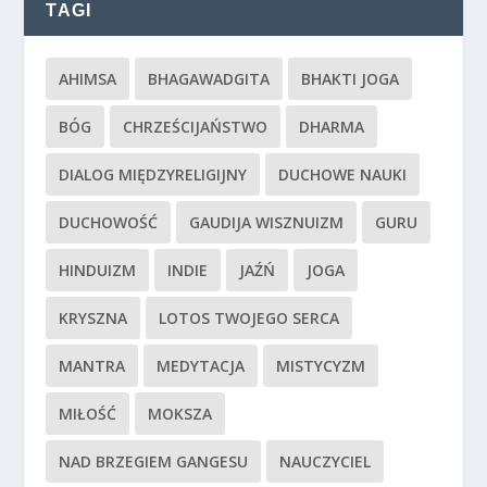
TAGI
AHIMSA
BHAGAWADGITA
BHAKTI JOGA
BÓG
CHRZEŚCIJAŃSTWO
DHARMA
DIALOG MIĘDZYRELIGIJNY
DUCHOWE NAUKI
DUCHOWOŚĆ
GAUDIJA WISZNUIZM
GURU
HINDUIZM
INDIE
JAŹŃ
JOGA
KRYSZNA
LOTOS TWOJEGO SERCA
MANTRA
MEDYTACJA
MISTYCYZM
MIŁOŚĆ
MOKSZA
NAD BRZEGIEM GANGESU
NAUCZYCIEL