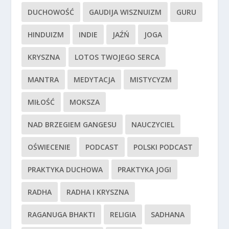
DUCHOWOŚĆ
GAUDIJA WISZNUIZM
GURU
HINDUIZM
INDIE
JAŹŃ
JOGA
KRYSZNA
LOTOS TWOJEGO SERCA
MANTRA
MEDYTACJA
MISTYCYZM
MIŁOŚĆ
MOKSZA
NAD BRZEGIEM GANGESU
NAUCZYCIEL
OŚWIECENIE
PODCAST
POLSKI PODCAST
PRAKTYKA DUCHOWA
PRAKTYKA JOGI
RADHA
RADHA I KRYSZNA
RAGANUGA BHAKTI
RELIGIA
SADHANA