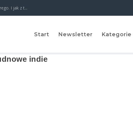
o. I jak z t...
Start
Newsletter
Kategorie
udnowe indie