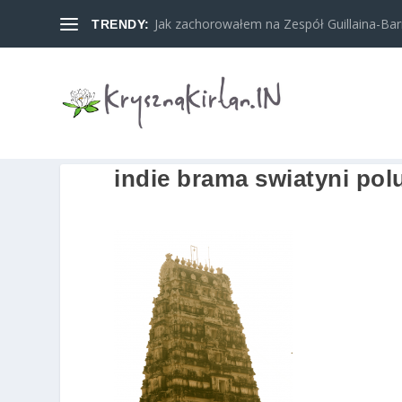
Jak zachorowałem na Zespół Guillaina-Barreg
TRENDY:
indie brama swiatyni pol