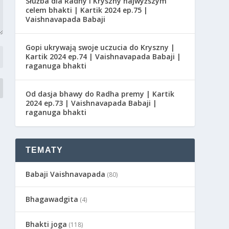
Służba dla Radhy i Kryszny najwyższym
celem bhakti | Kartik 2024 ep.75 |
Vaishnavapada Babaji
Gopi ukrywają swoje uczucia do Kryszny |
Kartik 2024 ep.74 | Vaishnavapada Babaji |
raganuga bhakti
Od dasja bhawy do Radha premy | Kartik
2024 ep.73 | Vaishnavapada Babaji |
raganuga bhakti
TEMATY
Babaji Vaishnavapada
(80)
Bhagawadgita
(4)
Bhakti joga
(118)