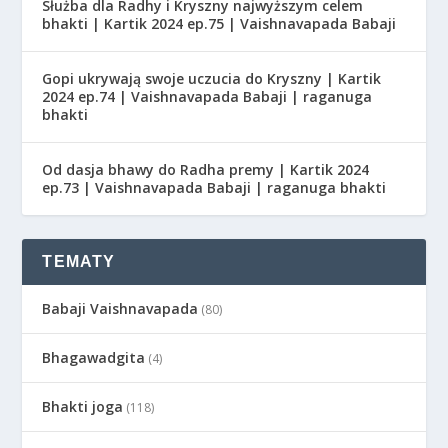
Służba dla Radhy i Kryszny najwyższym celem
bhakti | Kartik 2024 ep.75 | Vaishnavapada Babaji
Gopi ukrywają swoje uczucia do Kryszny | Kartik
2024 ep.74 | Vaishnavapada Babaji | raganuga
bhakti
Od dasja bhawy do Radha premy | Kartik 2024
ep.73 | Vaishnavapada Babaji | raganuga bhakti
TEMATY
Babaji Vaishnavapada
(80)
Bhagawadgita
(4)
Bhakti joga
(118)