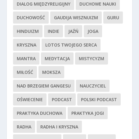
DIALOG MIĘDZYRELIGIJNY
DUCHOWE NAUKI
DUCHOWOŚĆ
GAUDIJA WISZNUIZM
GURU
HINDUIZM
INDIE
JAŹŃ
JOGA
KRYSZNA
LOTOS TWOJEGO SERCA
MANTRA
MEDYTACJA
MISTYCYZM
MIŁOŚĆ
MOKSZA
NAD BRZEGIEM GANGESU
NAUCZYCIEL
OŚWIECENIE
PODCAST
POLSKI PODCAST
PRAKTYKA DUCHOWA
PRAKTYKA JOGI
RADHA
RADHA I KRYSZNA