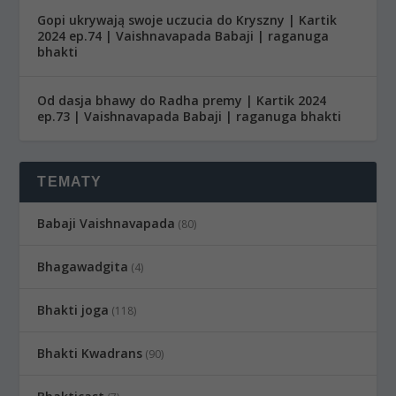
Gopi ukrywają swoje uczucia do Kryszny | Kartik
2024 ep.74 | Vaishnavapada Babaji | raganuga
bhakti
Od dasja bhawy do Radha premy | Kartik 2024
ep.73 | Vaishnavapada Babaji | raganuga bhakti
TEMATY
Babaji Vaishnavapada
(80)
Bhagawadgita
(4)
Bhakti joga
(118)
Bhakti Kwadrans
(90)