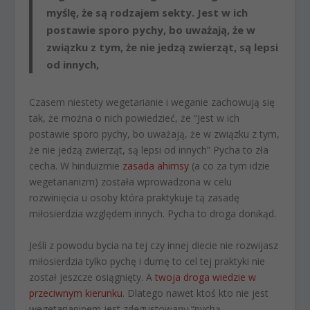
myślę, że są rodzajem sekty. Jest w ich
postawie sporo pychy, bo uważają, że w
związku z tym, że nie jedzą zwierząt, są lepsi
od innych,
Czasem niestety wegetarianie i weganie zachowują się
tak, że można o nich powiedzieć, że “Jest w ich
postawie sporo pychy, bo uważają, że w związku z tym,
że nie jedzą zwierząt, są lepsi od innych” Pycha to zła
cecha. W hinduizmie
zasada ahimsy
(a co za tym idzie
wegetarianizm) została wprowadzona w celu
rozwinięcia u osoby która praktykuje tą zasadę
miłosierdzia względem innych. Pycha to droga donikąd.
Jeśli z powodu bycia na tej czy innej diecie nie rozwijasz
miłosierdzia tylko pychę i dumę to cel tej praktyki nie
został jeszcze osiągnięty. A
twoja droga wiedzie w
przeciwnym kierunku
. Dlatego nawet ktoś kto nie jest
wegetarianinem jest zdegustowany “pychą