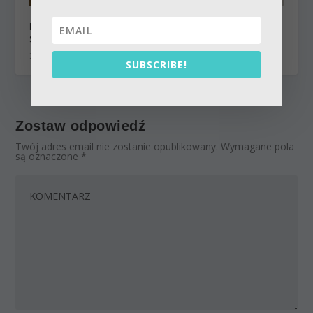
Każdy z nas szuka miłości. Refleksje po wizycie
Sadhu Maharadźa we Włoszech
21 lipca 2014
SUBSCRIBE!
Zostaw odpowiedź
Twój adres email nie zostanie opublikowany.
Wymagane pola
są oznaczone
*