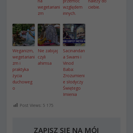
na
przemoc
należy do
wegetariani
względem
ciebie.
zm
innych.
Weganizm,
Nie zabijaj
Sacinandan
wegetariani
czyli
a Swami i
zm i
ahimsa
Vinod
praktyka
Baba:
życia
Zrozumieni
duchoweg
e słodyczy
o
Świętego
Imienia
Post Views:
5 175
ZAPISZ SIĘ NA MÓJ