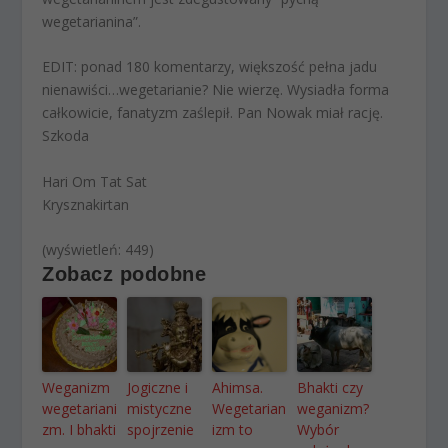
wegetarianina”.
EDIT: ponad 180 komentarzy, większość pełna jadu
nienawiści…wegetarianie? Nie wierzę. Wysiadła forma
całkowicie, fanatyzm zaślepił. Pan Nowak miał rację.
Szkoda
Hari Om Tat Sat
Krysznakirtan
(wyświetleń: 449)
Zobacz podobne
Weganizm
Jogiczne i
Ahimsa.
Bhakti czy
wegetariani
mistyczne
Wegetarian
weganizm?
zm. I bhakti
spojrzenie
izm to
Wybór