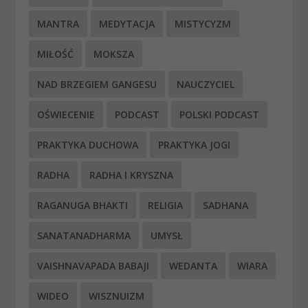
MANTRA
MEDYTACJA
MISTYCYZM
MIŁOŚĆ
MOKSZA
NAD BRZEGIEM GANGESU
NAUCZYCIEL
OŚWIECENIE
PODCAST
POLSKI PODCAST
PRAKTYKA DUCHOWA
PRAKTYKA JOGI
RADHA
RADHA I KRYSZNA
RAGANUGA BHAKTI
RELIGIA
SADHANA
SANATANADHARMA
UMYSŁ
VAISHNAVAPADA BABAJI
WEDANTA
WIARA
WIDEO
WISZNUIZM