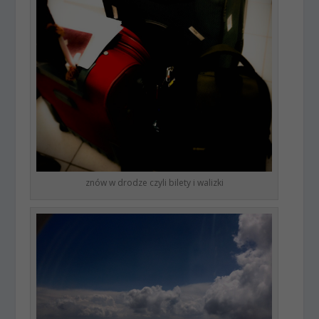
znów w drodze czyli bilety i walizki