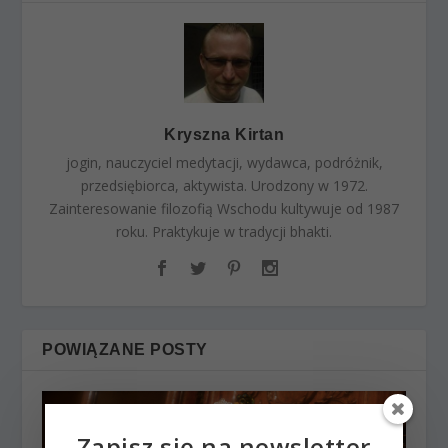
Kryszna Kirtan
jogin, nauczyciel medytacji, wydawca, podróżnik,
przedsiębiorca, aktywista. Urodzony w 1972.
Zainteresowanie filozofią Wschodu kultywuje od 1987
roku. Praktykuje w tradycji bhakti.
POWIĄZANE POSTY
Zapisz się na newsletter