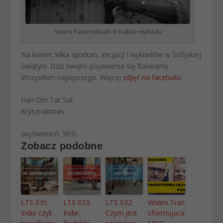
Swami Paramadvaiti w trakcie wykładu
Na koniec kilka spotkań, inicjacji i wykładów w Sofijskiej
świątyni. Dziś święto pojawienia się Balaramy.
Wszystkim najlepszego. Więcej
zdjęć na facebuku
Hari Om Tat Sat
Krysznakirtan
(wyświetleń: 363)
Zobacz podobne
LTS 035:
LTS 033:
LTS 032:
Wideo.Tran
Indie czyli
Indie.
Czym jest
sformująca