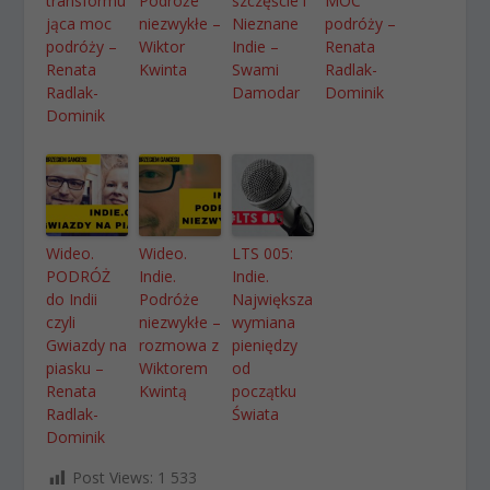
transformu
Podróże
szczęście i
MOC
jąca moc
niezwykłe –
Nieznane
podróży –
podróży –
Wiktor
Indie –
Renata
Renata
Kwinta
Swami
Radlak-
Radlak-
Damodar
Dominik
Dominik
Wideo.
Wideo.
LTS 005:
PODRÓŻ
Indie.
Indie.
do Indii
Podróże
Największa
czyli
niezwykłe –
wymiana
Gwiazdy na
rozmowa z
pieniędzy
piasku –
Wiktorem
od
Renata
Kwintą
początku
Radlak-
Świata
Dominik
Post Views:
1 533