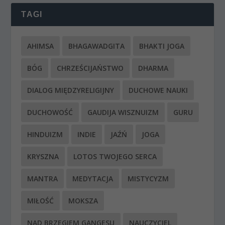
TAGI
AHIMSA
BHAGAWADGITA
BHAKTI JOGA
BÓG
CHRZEŚCIJAŃSTWO
DHARMA
DIALOG MIĘDZYRELIGIJNY
DUCHOWE NAUKI
DUCHOWOŚĆ
GAUDIJA WISZNUIZM
GURU
HINDUIZM
INDIE
JAŹŃ
JOGA
KRYSZNA
LOTOS TWOJEGO SERCA
MANTRA
MEDYTACJA
MISTYCYZM
MIŁOŚĆ
MOKSZA
NAD BRZEGIEM GANGESU
NAUCZYCIEL