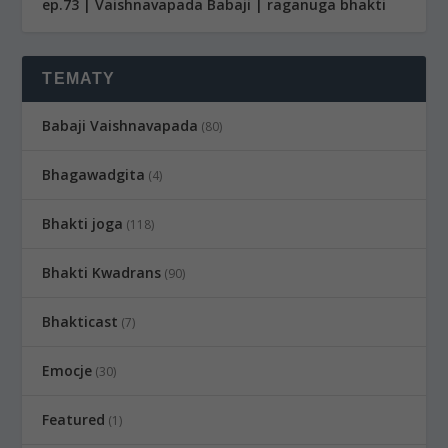
ep.73 | Vaishnavapada Babaji | raganuga bhakti
TEMATY
Babaji Vaishnavapada
(80)
Bhagawadgita
(4)
Bhakti joga
(118)
Bhakti Kwadrans
(90)
Bhakticast
(7)
Emocje
(30)
Featured
(1)