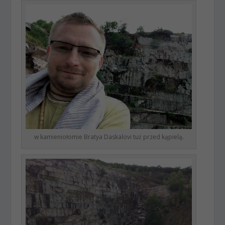
w kamieniołomie Bratya Daskalovi tuż przed kąpielą.