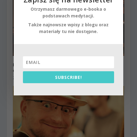
Otrzymasz darmowego e-booka o
podstawach medytacji.
Także najnowsze wpisy z blogu oraz
materiały tu nie dostępne.
Praga i Wiedeń krótkie spotkanie z Nauczycielem
cz.1
SUBSCRIBE!
25 sierpnia 2014