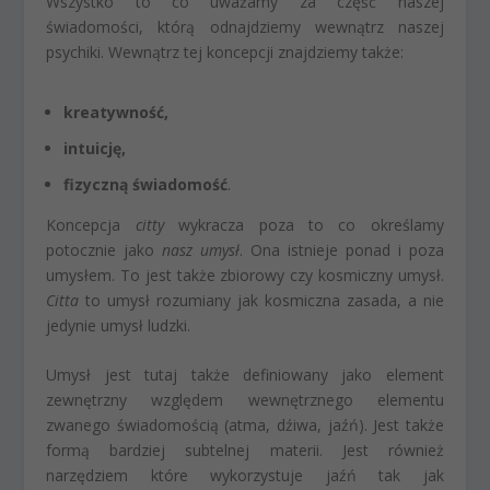
Wszystko to co uważamy za część naszej
świadomości, którą odnajdziemy wewnątrz naszej
psychiki. Wewnątrz tej koncepcji znajdziemy także:
kreatywność,
intuicję,
fizyczną świadomość
.
Koncepcja
citty
wykracza poza to co określamy
potocznie jako
nasz umysł
. Ona istnieje ponad i poza
umysłem. To jest także zbiorowy czy kosmiczny umysł.
Citta
to umysł rozumiany jak kosmiczna zasada, a nie
jedynie umysł ludzki.
Umysł jest tutaj także definiowany jako element
zewnętrzny względem wewnętrznego elementu
zwanego świadomością (atma, dźiwa, jaźń). Jest także
formą bardziej subtelnej materii. Jest również
narzędziem które wykorzystuje jaźń tak jak