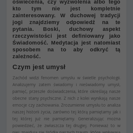
oświecenia, czy wyzwolenia albo tego
kto tym nie jest kompletnie
zainteresowany. W duchowej tradycji
jogi znajdziemy odpowiedź na te
pytania. Boski, duchowy aspekt
rzeczywistości jest definiowany jako
Świadomość. Medytacja jest natomiast
sposobem na to aby odkryć tą
zależność.
Czym jest umysł
Zachód widzi fenomen umysłu w świetle psychologii.
Analizujemy zatem świadomy i nieświadomy umysł,
pamięć, przeszłe doświadczenia, które określają nasze
obecne stany psychiczne. Z nich z kolei wynikają nasze
emocje czy zachowania. Zrozumienie umysłu to analiza
naszej historii życia, zarówno tej którą pamiętamy jak i
tej której już nie pamiętamy. Generalizując można
powiedzieć, że zwłaszcza tej drugiej. Ponieważ to w
niej znajdują się źródła naszych traum, które wpływają