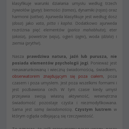
klasyfikuje warunki działania umysłu według trzech
żywiołów (
guny
): bierności (
tamas
), dynamiki (
rajas
) oraz
harmonii (
sattva
). Ajurweda klasyfikuje jest według dosz
(
dosa
) jako
vata
,
pitta
i
kapha
. Dodatkowo ajurweda
rozróżnia pięć elementów (
pańca mahabhuta
); eter
(
akaśa
), powietrze (
vaju
), ogień (
agni
), woda (
dźala
) i
ziemia (
prythvi
).
Nasza
prawdziwa natura, jaźń lub purusza, nie
posiada elementów psychologii jogi
. Ponieważ jest
nieuwarunkowaną i wieczną świadomością, świadkiem,
obserwatorem znajdującym się poza ciałem
, poza
czasem i poza umysłem. Jest poza wszelkimi formami i
jest pozbawiona cech. W tym czasie kiedy umysł
przejawia swoją własną aktywność, wewnętrzna
świadomość pozostaje czysta i niezmodyfikowana.
Sama jest
samą świadomością
.
Czystym lustrem
w
którym ogląda odbijającą się rzeczywistość.
To oznacza, że jeśli przesuniemy nasza uwagę, naszą