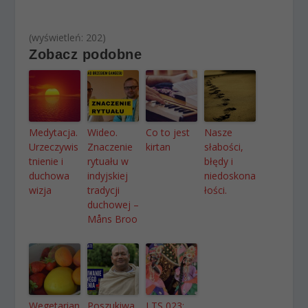
(wyświetleń: 202)
Zobacz podobne
Medytacja.
Wideo.
Co to jest
Nasze
Urzeczywis
Znaczenie
kirtan
słabości,
tnienie i
rytuału w
błędy i
duchowa
indyjskiej
niedoskona
wizja
tradycji
łości.
duchowej –
Måns Broo
Wegetarian
Poszukiwa
LTS 023: