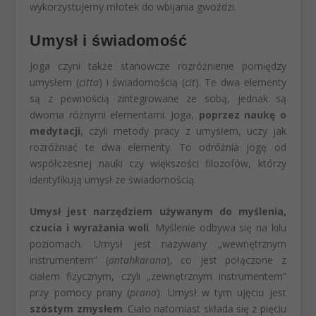
wykorzystujemy młotek do wbijania gwoździ.
Umysł i świadomość
Joga czyni także stanowcze rozróżnienie pomiędzy
umysłem (
citta
) i świadomością (
cit
). Te dwa elementy
są z pewnością zintegrowane ze sobą, jednak są
dwoma różnymi elementami. Joga,
poprzez naukę o
medytacji
, czyli metody pracy z umysłem, uczy jak
rozróżniać te dwa elementy. To odróżnia jogę od
współczesnej nauki czy większości filozofów, którzy
identyfikują umysł ze świadomością.
Umysł jest narzędziem używanym do myślenia,
czucia i wyrażania woli
. Myślenie odbywa się na kilu
poziomach. Umysł jest nazywany „wewnętrznym
instrumentem” (
antahkarana
), co jest połączone z
ciałem fizycznym, czyli „zewnętrznym instrumentem”
przy pomocy prany (
prana
). Umysł w tym ujęciu jest
szóstym zmysłem
. Ciało natomiast składa się z pięciu