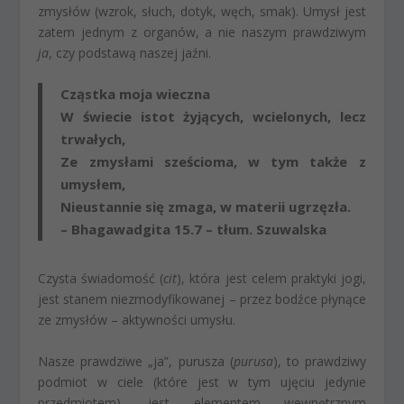
zmysłów (wzrok, słuch, dotyk, węch, smak). Umysł jest
zatem jednym z organów, a nie naszym prawdziwym
ja
, czy podstawą naszej jaźni.
Cząstka moja wieczna
W świecie istot żyjących, wcielonych, lecz
trwałych,
Ze zmysłami sześcioma, w tym także z
umysłem,
Nieustannie się zmaga, w materii ugrzęzła.
– Bhagawadgita 15.7 – tłum. Szuwalska
Czysta świadomość (
cit
), która jest celem praktyki jogi,
jest stanem niezmodyfikowanej – przez bodźce płynące
ze zmysłów – aktywności umysłu.
Nasze prawdziwe „ja”, purusza (
purusa
), to prawdziwy
podmiot w ciele (które jest w tym ujęciu jedynie
przedmiotem), jest elementem wewnętrznym