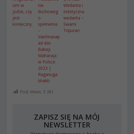
izm w
nie
Wedanta i
jodze, czy
duchoweg
estetyczna
jest
o
wedanta –
konieczny.
spełnienia
Swami
–
Tripurari
Vaishnavap
ad das
Babaji
Maharaja
w Polsce
2023 |
Raganuga
bhakti
Post Views:
5 361
ZAPISZ SIĘ NA MÓJ
NEWSLETTER
Otrzymasz darmowego e-booka o