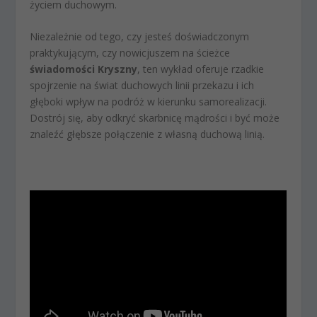
życiem duchowym.
Niezależnie od tego, czy jesteś doświadczonym
praktykującym, czy nowicjuszem na ścieżce
świadomości Kryszny
, ten wykład oferuje rzadkie
spojrzenie na świat duchowych linii przekazu i ich
głęboki wpływ na podróż w kierunku samorealizacji.
Dostrój się, aby odkryć skarbnicę mądrości i być może
znaleźć głębsze połączenie z własną duchową linią.