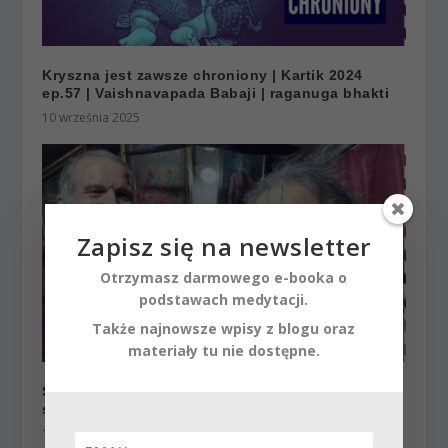
Kryszna jest zawsze chroniony | Kartik 2024
ep.57 | Vaishnavapada Babaji | raganuga bhakti
10 września 2025
Zapisz się na newsletter
Otrzymasz darmowego e-booka o
podstawach medytacji.
Także najnowsze wpisy z blogu oraz
materiały tu nie dostępne.
Sacinandana Swami i Vinod Baba: Zrozumienie
słodyczy Świętego Imienia
17 listopada 2025