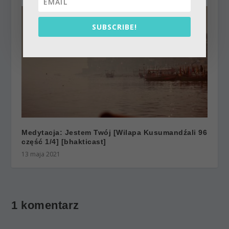
SUBSCRIBE!
Medytacja: Jestem Twój [Wilapa Kusumandźali 96
część 1/4] [bhakticast]
13 maja 2021
1 komentarz