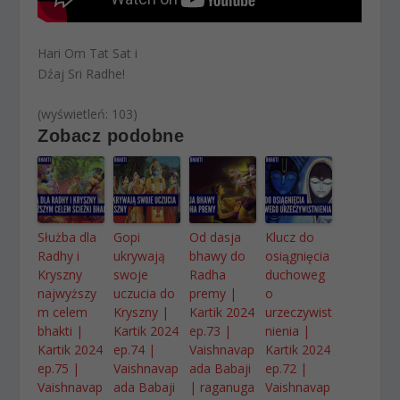
Hari Om Tat Sat i
Dźaj Sri Radhe!
(wyświetleń: 103)
Zobacz podobne
Służba dla
Gopi
Od dasja
Klucz do
Radhy i
ukrywają
bhawy do
osiągnięcia
Kryszny
swoje
Radha
duchoweg
najwyższy
uczucia do
premy |
o
m celem
Kryszny |
Kartik 2024
urzeczywist
bhakti |
Kartik 2024
ep.73 |
nienia |
Kartik 2024
ep.74 |
Vaishnavap
Kartik 2024
ep.75 |
Vaishnavap
ada Babaji
ep.72 |
Vaishnavap
ada Babaji
| raganuga
Vaishnavap