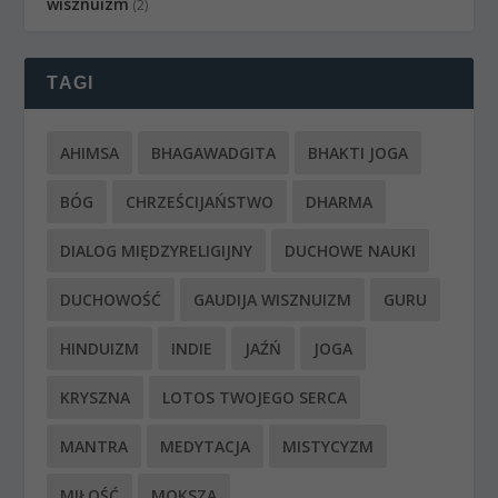
wisznuizm
(2)
TAGI
AHIMSA
BHAGAWADGITA
BHAKTI JOGA
BÓG
CHRZEŚCIJAŃSTWO
DHARMA
DIALOG MIĘDZYRELIGIJNY
DUCHOWE NAUKI
DUCHOWOŚĆ
GAUDIJA WISZNUIZM
GURU
HINDUIZM
INDIE
JAŹŃ
JOGA
KRYSZNA
LOTOS TWOJEGO SERCA
MANTRA
MEDYTACJA
MISTYCYZM
MIŁOŚĆ
MOKSZA