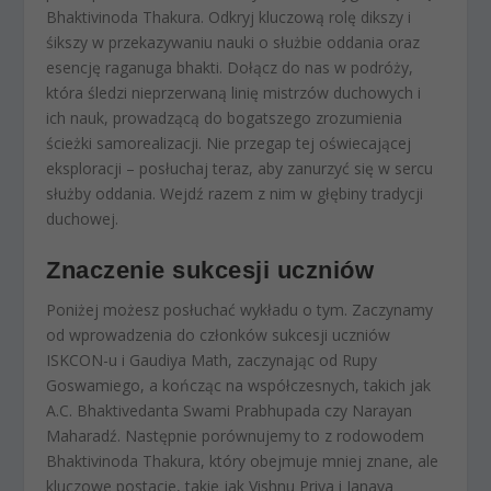
Bhaktivinoda Thakura. Odkryj kluczową rolę dikszy i
śikszy w przekazywaniu nauki o służbie oddania oraz
esencję raganuga bhakti. Dołącz do nas w podróży,
która śledzi nieprzerwaną linię mistrzów duchowych i
ich nauk, prowadzącą do bogatszego zrozumienia
ścieżki samorealizacji. Nie przegap tej oświecającej
eksploracji – posłuchaj teraz, aby zanurzyć się w sercu
służby oddania. Wejdź razem z nim w głębiny tradycji
duchowej.
Znaczenie sukcesji uczniów
Poniżej możesz posłuchać wykładu o tym. Zaczynamy
od wprowadzenia do członków sukcesji uczniów
ISKCON-u i Gaudiya Math, zaczynając od Rupy
Goswamiego, a kończąc na współczesnych, takich jak
A.C. Bhaktivedanta Swami Prabhupada czy Narayan
Maharadź. Następnie porównujemy to z rodowodem
Bhaktivinoda Thakura, który obejmuje mniej znane, ale
kluczowe postacie, takie jak Vishnu Priya i Janava