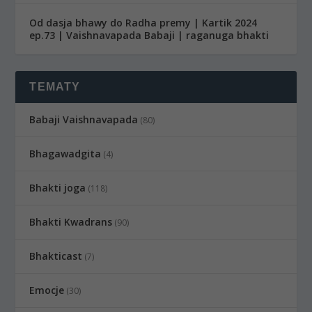
Od dasja bhawy do Radha premy | Kartik 2024
ep.73 | Vaishnavapada Babaji | raganuga bhakti
TEMATY
Babaji Vaishnavapada
(80)
Bhagawadgita
(4)
Bhakti joga
(118)
Bhakti Kwadrans
(90)
Bhakticast
(7)
Emocje
(30)