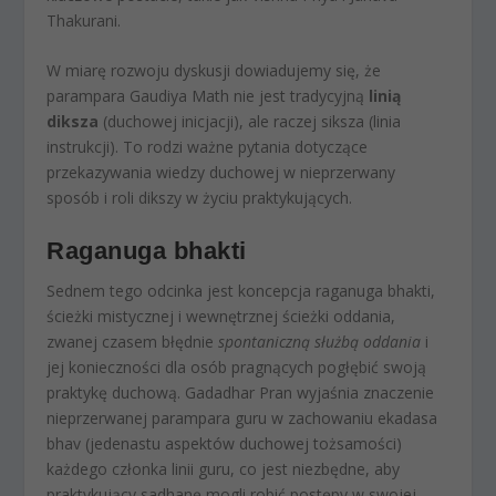
Thakurani.
W miarę rozwoju dyskusji dowiadujemy się, że
parampara Gaudiya Math nie jest tradycyjną
linią
diksza
(duchowej inicjacji), ale raczej siksza (linia
instrukcji). To rodzi ważne pytania dotyczące
przekazywania wiedzy duchowej w nieprzerwany
sposób i roli dikszy w życiu praktykujących.
Raganuga bhakti
Sednem tego odcinka jest koncepcja raganuga bhakti,
ścieżki mistycznej i wewnętrznej ścieżki oddania,
zwanej czasem błędnie
spontaniczną służbą oddania
i
jej konieczności dla osób pragnących pogłębić swoją
praktykę duchową. Gadadhar Pran wyjaśnia znaczenie
nieprzerwanej parampara guru w zachowaniu ekadasa
bhav (jedenastu aspektów duchowej tożsamości)
każdego członka linii guru, co jest niezbędne, aby
praktykujący sadhanę mogli robić postępy w swojej