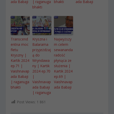
ada Babaji
| raganuga
bhakti
ada Babaji
bhakti
Transcend
Kryszna i
Najwyższy
entna moc
Balarama
m celem
fletu
przyjeżdżaj
sewananda
Kryszny |
ą do
radość
Kartik 2024
Wryndawa
płynąca ze
ep.71 |
ny | Kartik
służenia |
Vaishnavap
2024 ep.70
Kartik 2024
ada Babaji
|
ep.69 |
| raganuga
Vaishnavap
Vaishnavap
bhakti
ada Babaji
ada Babaji
| raganuga
Post Views:
1 861