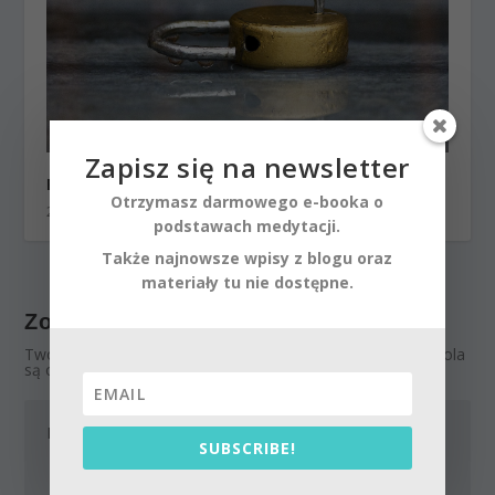
Zapisz się na newsletter
Pokręcone drogi prowadzące do wyzwolenia
Otrzymasz darmowego e-booka o
29 sierpnia 2016
podstawach medytacji.
Także najnowsze wpisy z blogu oraz
materiały tu nie dostępne.
Zostaw odpowiedź
Twój adres email nie zostanie opublikowany.
Wymagane pola
są oznaczone
*
SUBSCRIBE!