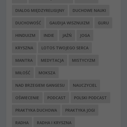
DIALOG MIĘDZYRELIGIJNY
DUCHOWE NAUKI
DUCHOWOŚĆ
GAUDIJA WISZNUIZM
GURU
HINDUIZM
INDIE
JAŹŃ
JOGA
KRYSZNA
LOTOS TWOJEGO SERCA
MANTRA
MEDYTACJA
MISTYCYZM
MIŁOŚĆ
MOKSZA
NAD BRZEGIEM GANGESU
NAUCZYCIEL
OŚWIECENIE
PODCAST
POLSKI PODCAST
PRAKTYKA DUCHOWA
PRAKTYKA JOGI
RADHA
RADHA I KRYSZNA