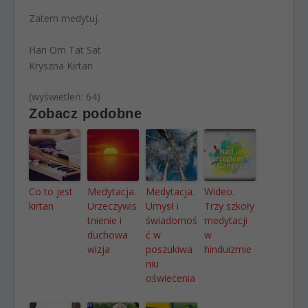
Zatem medytuj.
Hari Om Tat Sat
Kryszna Kirtan
(wyświetleń: 64)
Zobacz podobne
Co to jest
Medytacja.
Medytacja.
Wideo.
kirtan
Urzeczywis
Umysł i
Trzy szkoły
tnienie i
świadomoś
medytacji
duchowa
ć w
w
wizja
poszukiwa
hinduizmie
niu
oświecenia