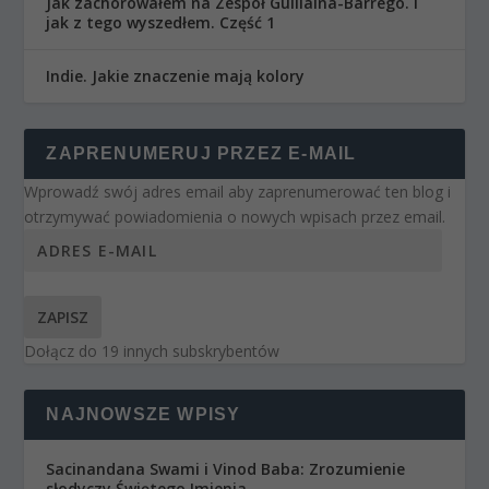
Jak zachorowałem na Zespół Guillaina-Barrego. I
jak z tego wyszedłem. Część 1
Indie. Jakie znaczenie mają kolory
ZAPRENUMERUJ PRZEZ E-MAIL
Wprowadź swój adres email aby zaprenumerować ten blog i
otrzymywać powiadomienia o nowych wpisach przez email.
ZAPISZ
Dołącz do 19 innych subskrybentów
NAJNOWSZE WPISY
Sacinandana Swami i Vinod Baba: Zrozumienie
słodyczy Świętego Imienia