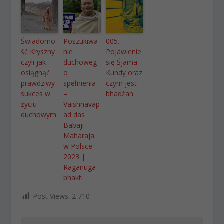
Świadomo
Poszukiwa
005.
ść Kryszny
nie
Pojawienie
czyli jak
duchoweg
się Śjama
osiągnąć
o
Kundy oraz
prawdziwy
spełnienia
czym jest
sukces w
–
bhadźan
życiu
Vaishnavap
duchowym
ad das
Babaji
Maharaja
w Polsce
2023 |
Raganuga
bhakti
Post Views:
2 710