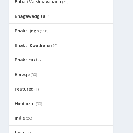
Babaji Vaishnavapada
(80)
Bhagawadgita
(4)
Bhakti joga
(118)
Bhakti Kwadrans
(90)
Bhakticast
(7)
Emocje
(30)
Featured
(1)
Hinduizm
(90)
Indie
(26)
Joga
(29)