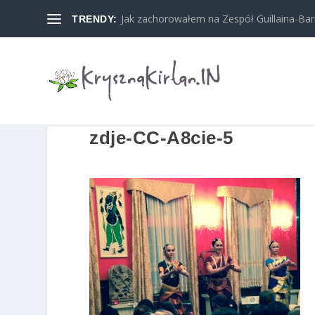
Jak zachorowałem na Zespół Guillaina-Barreg
TRENDY:
zdje-CC-A8cie-5