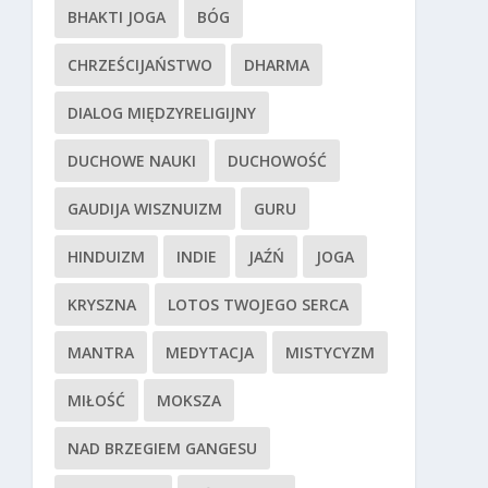
BHAKTI JOGA
BÓG
CHRZEŚCIJAŃSTWO
DHARMA
DIALOG MIĘDZYRELIGIJNY
DUCHOWE NAUKI
DUCHOWOŚĆ
GAUDIJA WISZNUIZM
GURU
HINDUIZM
INDIE
JAŹŃ
JOGA
KRYSZNA
LOTOS TWOJEGO SERCA
MANTRA
MEDYTACJA
MISTYCYZM
MIŁOŚĆ
MOKSZA
NAD BRZEGIEM GANGESU