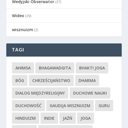
Wedyjski Obserwator
(37)
Wideo
(39)
wisznuizm
(2)
TAGI
AHIMSA
BHAGAWADGITA
BHAKTI JOGA
BÓG
CHRZEŚCIJAŃSTWO
DHARMA
DIALOG MIĘDZYRELIGIJNY
DUCHOWE NAUKI
DUCHOWOŚĆ
GAUDIJA WISZNUIZM
GURU
HINDUIZM
INDIE
JAŹŃ
JOGA