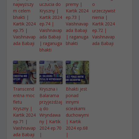
najwyższy
uczucia do
premy |
o
m celem
Kryszny |
Kartik 2024
urzeczywist
bhakti |
Kartik 2024
ep.73 |
nienia |
Kartik 2024
ep.74 |
Vaishnavap
Kartik 2024
ep.75 |
Vaishnavap
ada Babaji
ep.72 |
Vaishnavap
ada Babaji
| raganuga
Vaishnavap
ada Babaji
| raganuga
bhakti
ada Babaji
bhakti
Transcend
Kryszna i
Bhakti jest
entna moc
Balarama
ponad
fletu
przyjeżdżaj
innymi
Kryszny |
ą do
ścieżkami
Kartik 2024
Wryndawa
duchowymi
ep.71 |
ny | Kartik
| Kartik
Vaishnavap
2024 ep.70
2024 ep.68
ada Babaji
|
|