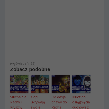
(wyświetleń: 22)
Zobacz podobne
Służba dla
Gopi
Od dasja
Klucz do
Radhy i
ukrywają
bhawy do
osiągnięcia
Kryszny
swoje
Radha
duchoweg