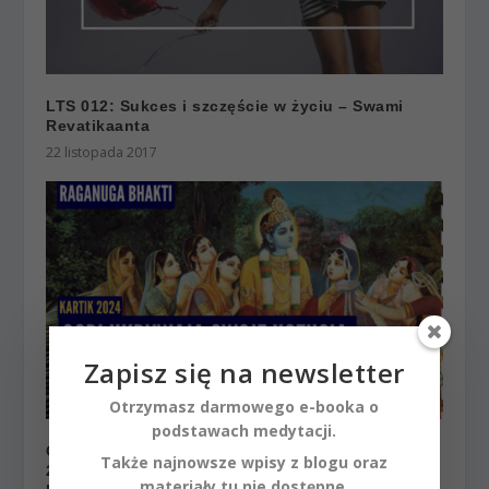
LTS 012: Sukces i szczęście w życiu – Swami
Revatikaanta
22 listopada 2017
Zapisz się na newsletter
Otrzymasz darmowego e-booka o
podstawach medytacji.
Gopi ukrywają swoje uczucia do Kryszny | Kartik
Także najnowsze wpisy z blogu oraz
2024 ep.74 | Vaishnavapada Babaji | raganuga
materiały tu nie dostępne.