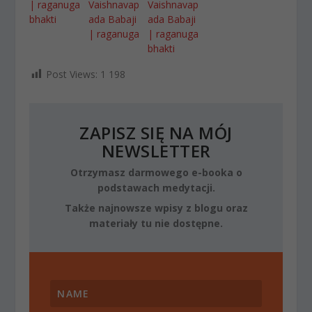
| raganuga
Vaishnavap
Vaishnavap
bhakti
ada Babaji
ada Babaji
| raganuga
| raganuga
bhakti
Post Views:
1 198
ZAPISZ SIĘ NA MÓJ
NEWSLETTER
Otrzymasz darmowego e-booka o
podstawach medytacji.
Także najnowsze wpisy z blogu oraz
materiały tu nie dostępne.